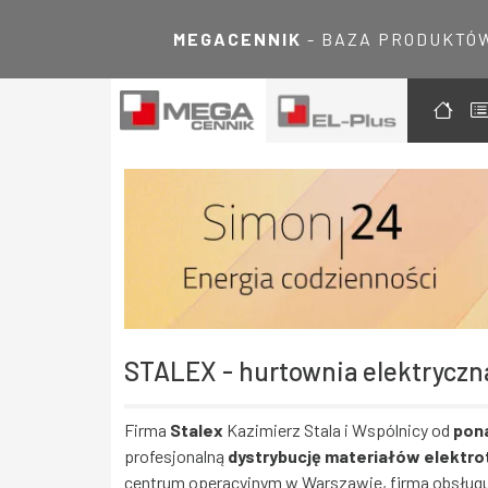
MEGACENNIK
- BAZA PRODUKTÓ
STALEX - hurtownia elektrycz
Firma
Stalex
Kazimierz Stala i Wspólnicy od
pona
profesjonalną
dystrybucję materiałów elektr
centrum operacyjnym w Warszawie, firma obsługuje