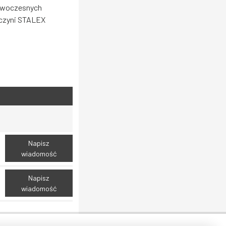
nowoczesnych
 czyni STALEX
Napisz
wiadomość
Napisz
wiadomość