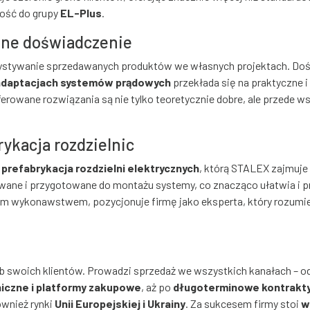
ność do grupy
EL-Plus
.
czne doświadczenie
zystywanie sprzedawanych produktów we własnych projektach. Do
i adaptacjach systemów prądowych
przekłada się na praktyczne i
 oferowane rozwiązania są nie tylko teoretycznie dobre, ale przede
rykacja rozdzielnic
t
prefabrykacja rozdzielni elektrycznych
, którą STALEX zajmuje
wane i przygotowane do montażu systemy, co znacząco ułatwia i p
m wykonawstwem, pozycjonuje firmę jako eksperta, który rozumie
b swoich klientów. Prowadzi sprzedaż we wszystkich kanałach – o
iczne i platformy zakupowe
, aż po
długoterminowe kontrakt
ównież rynki
Unii Europejskiej i Ukrainy
. Za sukcesem firmy stoi
w