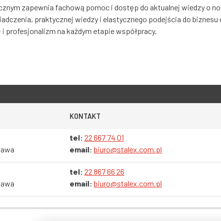
hnicznym zapewnia fachową pomoc i dostęp do aktualnej wiedzy o 
iadczenia, praktycznej wiedzy i elastycznego podejścia do biznesu
 i profesjonalizm na każdym etapie współpracy.
KONTAKT
tel:
22 667 74 01
zawa
email:
biuro@stalex.com.pl
tel:
22 867 66 26
zawa
email:
biuro@stalex.com.pl