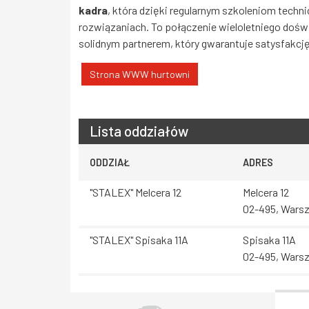
kadra
, która dzięki regularnym szkoleniom tec
rozwiązaniach. To połączenie wieloletniego dośw
solidnym partnerem, który gwarantuje satysfakcję
Strona WWW hurtowni
Lista oddziałów
ODDZIAŁ
ADRES
"STALEX" Melcera 12
Melcera 12
02-495, Wars
"STALEX" Spisaka 11A
Spisaka 11A
02-495, Wars
Województwo Dolnośląskie
Województwo Kujawsko-pomorskie
Województwo Lubelskie
Województwo Lubuskie
Województwo Łódzkie
Województwo Małopolskie
Województwo Mazowieckie
Województwo Opolskie
Województwo Podkarpackie
Województwo Podlaskie
Województwo Pomorskie
Województwo Śląskie
Województwo Świętokrzyskie
Województwo Warmińsko-mazurskie
Województwo Wielkopolskie
Województwo Zachodniopomorskie