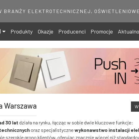
W BRANŻY ELEKTROTECHNICZNEJ, OŚWIETLENIOWE
Produkty
Okazje
Producenci
Promocje
Aktualno
na Warszawa
Wy
d 30 lat
działa na rynku, łącząc w sobie dwie kluczowe funkcje:
otechnicznych
oraz specjalistyczne
wykonawstwo instalacji ele
 szerokie grono klientów, oferując znacznie więcej niż standardow