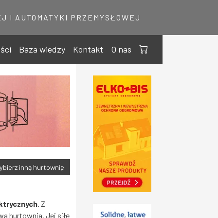
J I AUTOMATYKI PRZEMYSŁOWEJ
ści
Baza wiedzy
Kontakt
O nas
bierz inną hurtownię
ktrycznych
. Z
a hurtownia. Jej siłę