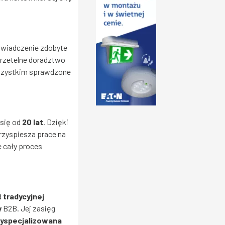
świadczenie zdobyte
 rzetelne doradztwo
 wszystkim sprawdzone
 się od
20 lat
. Dzięki
rzyspiesza prace na
 cały proces
d
tradycyjnej
y
B2B. Jej zasięg
yspecjalizowana