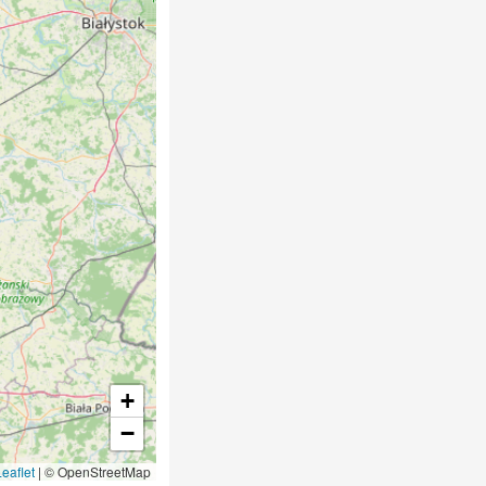
+
−
eaflet
|
© OpenStreetMap