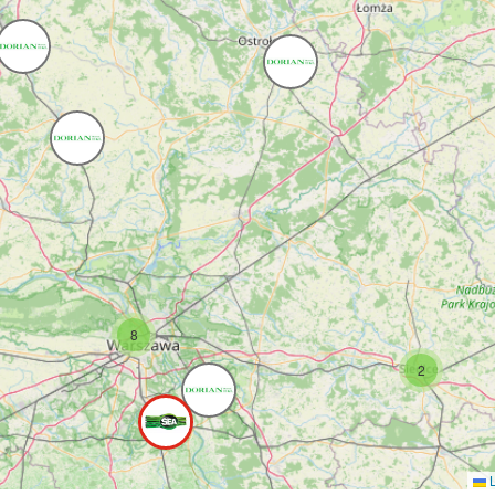
8
2
L