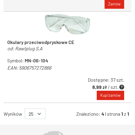
Zamów
Okulary przeciwodpryskowe CE
od:
Rawlplug S.A
Symbol:
MN-06-104
EAN:
5906757272866
Dostępne: 37 szt.
8,99 zł
/ szt.
Kup/zamów
Wyników
Znaleziono:
4
| strona
1
z
1
Województwo Dolnośląskie
Województwo Kujawsko-pomorskie
Województwo Lubelskie
Województwo Lubuskie
Województwo Łódzkie
Województwo Małopolskie
Województwo Mazowieckie
Województwo Opolskie
Województwo Podkarpackie
Województwo Podlaskie
Województwo Pomorskie
Województwo Śląskie
Województwo Świętokrzyskie
Województwo Warmińsko-mazurskie
Województwo Wielkopolskie
Województwo Zachodniopomorskie