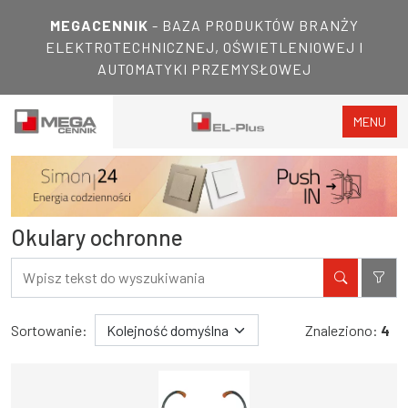
MEGACENNIK
- BAZA PRODUKTÓW BRANŻY
ELEKTROTECHNICZNEJ, OŚWIETLENIOWEJ I
AUTOMATYKI PRZEMYSŁOWEJ
MENU
Okulary ochronne
Filtry
Wyniki wyszukiwania
Sortowanie:
Znaleziono:
4