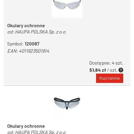
Okulary ochronne
od:
HAUPA POLSKA Sp. z o.o
Symbol:
120087
EAN:
4011923501914
Dostępne: 4 szt.
51,84 zł
/ szt.
Kup/zamów
Okulary ochronne
od:
HAUPA POLSKA Sp. z o.o