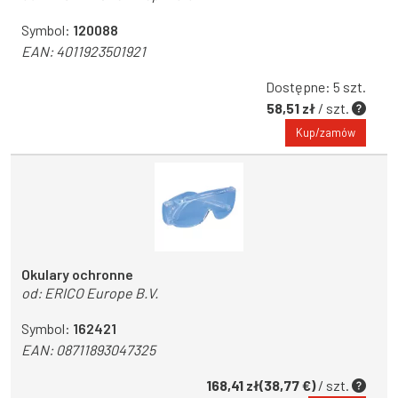
Symbol:
120088
EAN:
4011923501921
Dostępne: 5 szt.
58,51 zł
/ szt.
Kup/zamów
Okulary ochronne
od:
ERICO Europe B.V.
Symbol:
162421
EAN:
08711893047325
168,41 zł(38,77 €)
/ szt.