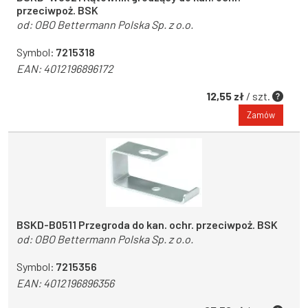
przeciwpoż. BSK
od:
OBO Bettermann Polska Sp. z o.o.
Symbol:
7215318
EAN:
4012196896172
12,55 zł
/ szt.
Zamów
BSKD-B0511 Przegroda do kan. ochr. przeciwpoż. BSK
od:
OBO Bettermann Polska Sp. z o.o.
Symbol:
7215356
EAN:
4012196896356