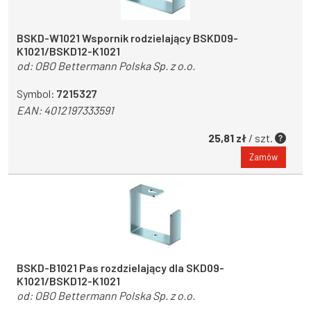
BSKD-W1021 Wspornik rodzielający BSKD09-
K1021/BSKD12-K1021
od:
OBO Bettermann Polska Sp. z o.o.
Symbol:
7215327
EAN:
4012197333591
25,81 zł
/ szt.
Zamów
BSKD-B1021 Pas rozdzielający dla SKD09-
K1021/BSKD12-K1021
od:
OBO Bettermann Polska Sp. z o.o.