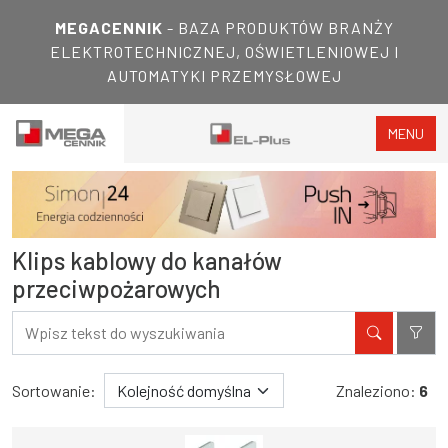
MEGACENNIK
- BAZA PRODUKTÓW BRANŻY
ELEKTROTECHNICZNEJ, OŚWIETLENIOWEJ I
AUTOMATYKI PRZEMYSŁOWEJ
MENU
Klips kablowy do kanałów
przeciwpożarowych
Filtry
Wyniki wyszukiwania
Sortowanie:
Znaleziono:
6