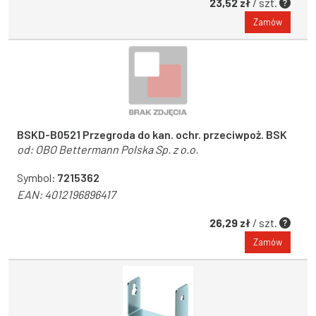
23,52 zł
/ szt.
Zamów
BSKD-B0521 Przegroda do kan. ochr. przeciwpoż. BSK
od:
OBO Bettermann Polska Sp. z o.o.
Symbol:
7215362
EAN:
4012196896417
26,29 zł
/ szt.
Zamów