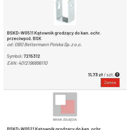
BSKD-W0511 Kątownik grodzący do kan. ochr.
przeciwpoż. BSK
od:
OBO Bettermann Polska Sp. z o.o.
Symbol:
7215312
EAN:
4012196896110
11,73 zł
/ szt.
Zamów
BSKD-W0521 Kątownik grodzący do kan. ochr.