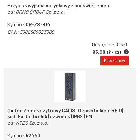
Przycisk wyjścia natynkowy z podświetleniem
od:
ORNO GROUP Sp. z o.o.
Symbol:
OR-ZS-814
EAN:
5902560323009
Dostępne: 18 szt.
95,08 zł
/ szt.
Kup/zamów
Qoltec Zamek szyfrowy CALISTO z czytnikiem RFID|
kod | karta | brelok | dzwonek | IP68 | EM
od:
NTEC Sp. z o.o.
Symbol:
52440