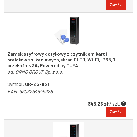
Zamów
Zamek szyfrowy dotykowy z czytnikiem kart i
breloków zbliżeniowych,ekran OLED, Wi-Fi, IP68, 1
przekaźnik 3A, Powered by TUYA
od:
ORNO GROUP Sp. z o.o.
Symbol:
OR-ZS-831
EAN:
5908254845628
345,26 zł
/ szt.
Zamów