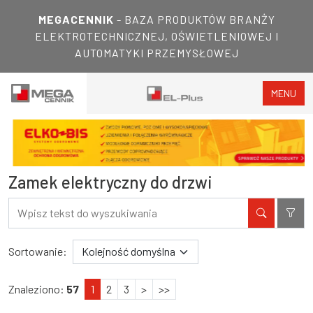
MEGACENNIK
- BAZA PRODUKTÓW BRANŻY
ELEKTROTECHNICZNEJ, OŚWIETLENIOWEJ I
AUTOMATYKI PRZEMYSŁOWEJ
MENU
Zamek elektryczny do drzwi
Filtry
Wyniki wyszukiwania
Sortowanie:
Znaleziono:
57
1
2
3
>
>>