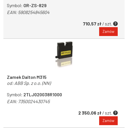
Symbol:
OR-ZS-829
EAN:
5908254845604
710,57 zł
/ szt.
Zamów
Zamek Dalton M315
od:
ABB Sp. z o.o. (NN)
Symbol:
2TLJ020038R1000
EAN:
7350024430745
2 350,06 zł
/ szt.
Zamów