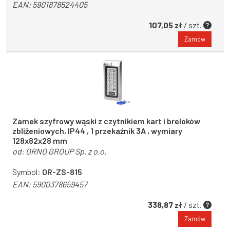
EAN:
5901878524405
107,05 zł
/ szt.
Zamów
Zamek szyfrowy wąski z czytnikiem kart i breloków
zbliżeniowych, IP44 , 1 przekaźnik 3A , wymiary
128x82x28 mm
od:
ORNO GROUP Sp. z o.o.
Symbol:
OR-ZS-815
EAN:
5900378659457
338,87 zł
/ szt.
Zamów