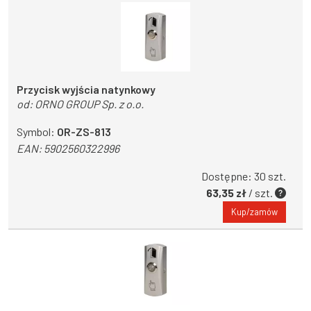
Przycisk wyjścia natynkowy
od:
ORNO GROUP Sp. z o.o.
Symbol:
OR-ZS-813
EAN:
5902560322996
Dostępne: 30 szt.
63,35 zł
/ szt.
Kup/zamów