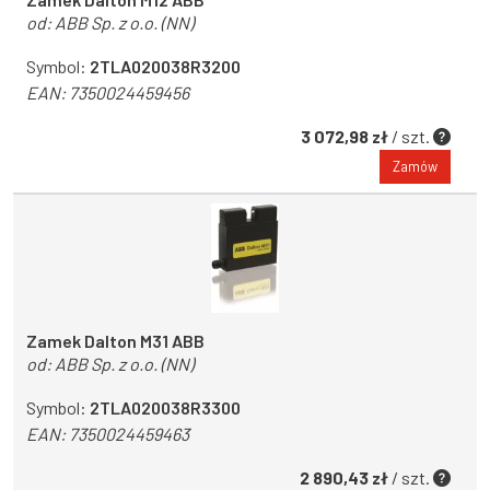
od:
ABB Sp. z o.o. (NN)
Symbol:
2TLA020038R3200
EAN:
7350024459456
3 072,98 zł
/ szt.
Zamów
Zamek Dalton M31 ABB
od:
ABB Sp. z o.o. (NN)
Symbol:
2TLA020038R3300
EAN:
7350024459463
2 890,43 zł
/ szt.