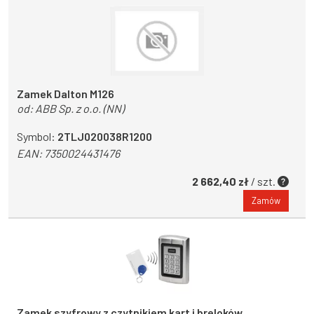
Zamek Dalton M126
od:
ABB Sp. z o.o. (NN)
Symbol:
2TLJ020038R1200
EAN:
7350024431476
2 662,40 zł
/ szt.
Zamów
Zamek szyfrowy z czytnikiem kart i breloków