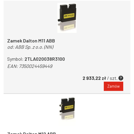
Zamek Dalton M11 ABB
od:
ABB Sp. z o.o. (NN)
Symbol:
2TLA020038R3100
EAN:
7350024459449
2 933,22 zł
/ szt.
Zamów
Zamek Dalton M12 ABB