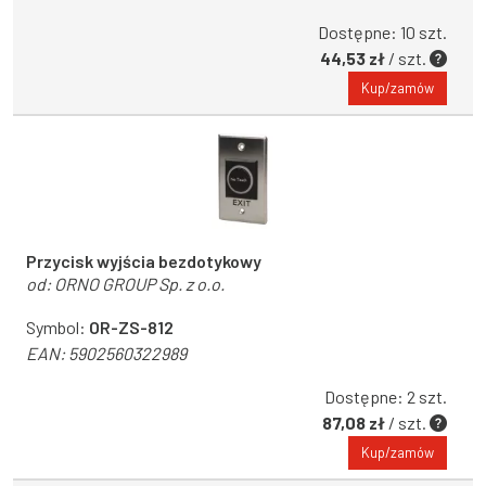
Dostępne: 10 szt.
44,53 zł
/ szt.
Kup/zamów
Przycisk wyjścia bezdotykowy
od:
ORNO GROUP Sp. z o.o.
Symbol:
OR-ZS-812
EAN:
5902560322989
Dostępne: 2 szt.
87,08 zł
/ szt.
Kup/zamów