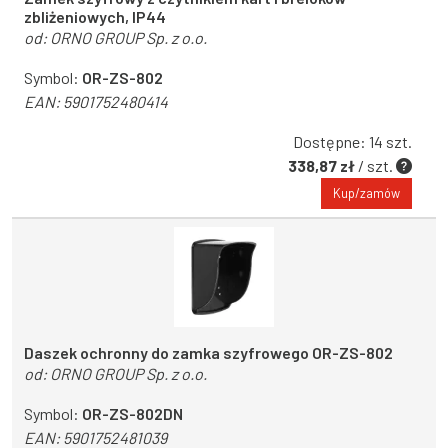
zbliżeniowych, IP44
od:
ORNO GROUP Sp. z o.o.
Symbol:
OR-ZS-802
EAN:
5901752480414
Dostępne: 14 szt.
338,87 zł
/ szt.
Kup/zamów
Daszek ochronny do zamka szyfrowego OR-ZS-802
od:
ORNO GROUP Sp. z o.o.
Symbol:
OR-ZS-802DN
EAN:
5901752481039