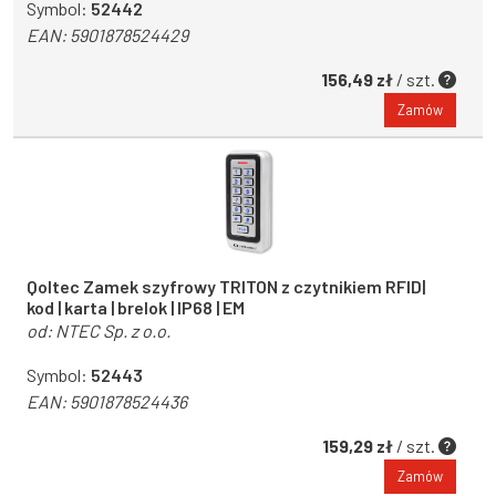
Symbol:
52442
EAN:
5901878524429
156,49 zł
/ szt.
Zamów
Qoltec Zamek szyfrowy TRITON z czytnikiem RFID|
kod | karta | brelok | IP68 | EM
od:
NTEC Sp. z o.o.
Symbol:
52443
EAN:
5901878524436
159,29 zł
/ szt.
Zamów