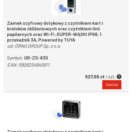
Zamek szyfrowy dotykowy z czytnikiem kart i
breloków zbliżeniowych oraz czytnikiem linii
papilarnych oraz Wi-Fi ,SUPER-WĄSKI IP68, 1
przekaźnik 3A, Powered by TUYA
od:
ORNO GROUP Sp. z o.o.
Symbol:
OR-ZS-830
EAN:
5908254845611
527,55 zł
/ szt.
Zamów
Zamek szyfrowy dotykowy z czytnikiem kart i