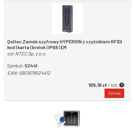
Qoltec Zamek szyfrowy HYPERION z czytnikiem RFID|
kod | karta | brelok | IP68 | EM
od:
NTEC Sp. z o.o.
Symbol:
52441
EAN:
5901878524412
105,19 zł
/ szt.
Zamów