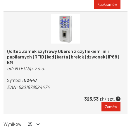
Kup/zamów
Qoltec Zamek szyfrowy Oberon z czytnikiem linii
papilarnych | RFID | kod | karta | brelok | dzwonek | IP68 |
EM
od:
NTEC Sp. z o.o.
Symbol:
52447
EAN:
5901878524474
323,53 zł
/ szt.
Zamów
Wyników