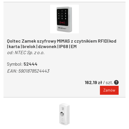
Qoltec Zamek szyfrowy MIMAS z czytnikiem RFID| kod
| karta | brelok | dzwonek | IP68 | EM
od:
NTEC Sp. z o.o.
Symbol:
52444
EAN:
5901878524443
162,19 zł
/ szt.
Zamów