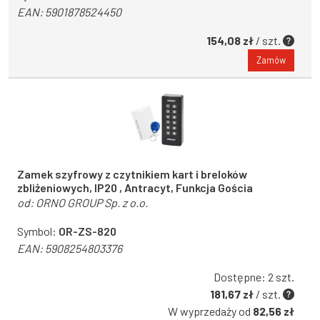
EAN:
5901878524450
154,08 zł
/ szt.
Zamów
Zamek szyfrowy z czytnikiem kart i breloków
zbliżeniowych, IP20 , Antracyt, Funkcja Gościa
od:
ORNO GROUP Sp. z o.o.
Symbol:
OR-ZS-820
EAN:
5908254803376
Dostępne: 2 szt.
181,67 zł
/ szt.
W wyprzedaży od
82,56 zł