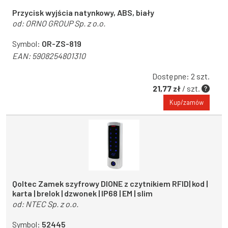
Przycisk wyjścia natynkowy, ABS, biały
od:
ORNO GROUP Sp. z o.o.
Symbol:
OR-ZS-819
EAN:
5908254801310
Dostępne: 2 szt.
21,77 zł
/ szt.
Kup/zamów
Qoltec Zamek szyfrowy DIONE z czytnikiem RFID| kod |
karta | brelok | dzwonek | IP68 | EM | slim
od:
NTEC Sp. z o.o.
Symbol:
52445