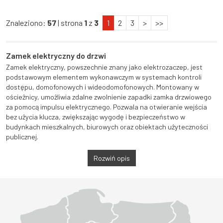
Znaleziono:
57
| strona
1
z
3
1
2
3
>
>>
Zamek elektryczny do drzwi
Zamek elektryczny, powszechnie znany jako elektrozaczep, jest
podstawowym elementem wykonawczym w systemach kontroli
dostępu, domofonowych i wideodomofonowych. Montowany w
ościeżnicy, umożliwia zdalne zwolnienie zapadki zamka drzwiowego
za pomocą impulsu elektrycznego. Pozwala na otwieranie wejścia
bez użycia klucza, zwiększając wygodę i bezpieczeństwo w
budynkach mieszkalnych, biurowych oraz obiektach użyteczności
publicznej.
Rozwiń opis
Województwo Dolnośląskie
Województwo Kujawsko-pomorskie
Województwo Lubelskie
Województwo Lubuskie
Województwo Łódzkie
Województwo Małopolskie
Województwo Mazowieckie
Województwo Opolskie
Województwo Podkarpackie
Województwo Podlaskie
Województwo Pomorskie
Województwo Śląskie
Województwo Świętokrzyskie
Województwo Warmińsko-mazurskie
Województwo Wielkopolskie
Województwo Zachodniopomorskie