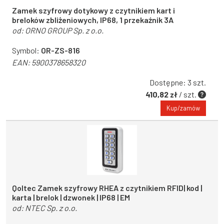
Zamek szyfrowy dotykowy z czytnikiem kart i
breloków zbliżeniowych, IP68, 1 przekaźnik 3A
od:
ORNO GROUP Sp. z o.o.
Symbol:
OR-ZS-816
EAN:
5900378658320
Dostępne: 3 szt.
410,82 zł
/ szt.
Kup/zamów
Qoltec Zamek szyfrowy RHEA z czytnikiem RFID| kod |
karta | brelok | dzwonek | IP68 | EM
od:
NTEC Sp. z o.o.