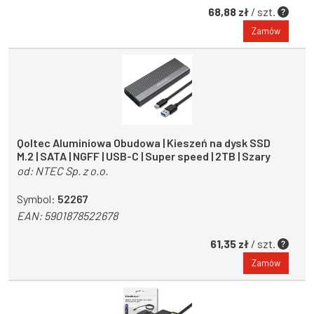
68,88 zł
/ szt.
Zamów
Qoltec Aluminiowa Obudowa | Kieszeń na dysk SSD
M.2 | SATA | NGFF | USB-C | Super speed | 2TB | Szary
od:
NTEC Sp. z o.o.
Symbol:
52267
EAN:
5901878522678
61,35 zł
/ szt.
Zamów