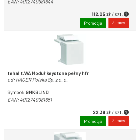
EAN:
4012740981644
112,05 zł
/ szt.
Zamów
Promocja
tehalit.WA Moduł keystone pełny hfr
od:
HAGER Polska Sp. z o. o.
Symbol:
GMKBLIND
EAN:
4012740981651
22,39 zł
/ szt.
Zamów
Promocja