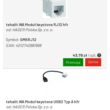
tehalit.WA Moduł keystone RJ12 hfr
od:
HAGER Polska Sp. z o. o.
Symbol:
GMKRJ12
EAN:
4012740981668
43,79 zł
/ szt.
Zamów
Promocja
tehalit.WA Moduł keystone USB2 Typ A hfr
od:
HAGER Polska Sp. z o. o.