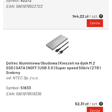
Symbol:
52272
EAN:
5901878522722
144,22 zł
/ szt.
Zamów
Qoltec Aluminiowa Obudowa | Kieszeń na dysk M.2
SSD | SATA | NGFF | USB 3.0 | Super speed 5Gb/s | 2TB |
Srebrny
od:
NTEC Sp. z o.o.
Symbol:
51833
EAN:
5901878518336
52,31 zł
/ szt.
Zamów