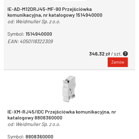
IE-AD-M12DRJ45-MF-90 Przejściówka
komunikacyjna, nr katalogowy 1514940000
od:
Weidmuller Sp. z o.o.
Symbol:
1514940000
EAN:
4050118322309
346,32 zł
/ szt.
Zamów
IE-XM-RJ45/IDC Przejściówka komunikacyjna, nr
katalogowy 8808360000
od:
Weidmuller Sp. z o.o.
Symbol:
8808360000