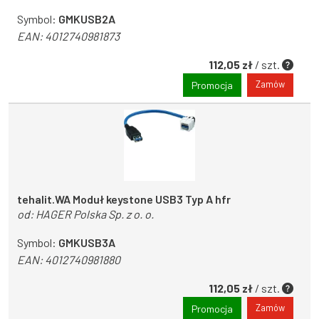
Symbol:
GMKUSB2A
EAN:
4012740981873
112,05 zł
/ szt.
Zamów
Promocja
tehalit.WA Moduł keystone USB3 Typ A hfr
od:
HAGER Polska Sp. z o. o.
Symbol:
GMKUSB3A
EAN:
4012740981880
112,05 zł
/ szt.
Zamów
Promocja