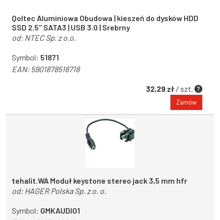
Qoltec Aluminiowa Obudowa | kieszeń do dysków HDD
SSD 2.5" SATA3 | USB 3.0 | Srebrny
od:
NTEC Sp. z o.o.
Symbol:
51871
EAN:
5901878518718
32,29 zł
/ szt.
Zamów
tehalit.WA Moduł keystone stereo jack 3,5 mm hfr
od:
HAGER Polska Sp. z o. o.
Symbol:
GMKAUDIO1