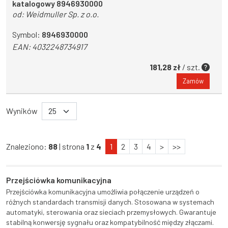
katalogowy 8946930000
od:
Weidmuller Sp. z o.o.
Symbol:
8946930000
EAN:
4032248734917
181,28 zł
/ szt.
Zamów
Wyników
Znaleziono:
88
| strona
1
z
4
1
2
3
4
>
>>
Przejściówka komunikacyjna
Przejściówka komunikacyjna umożliwia połączenie urządzeń o
różnych standardach transmisji danych. Stosowana w systemach
automatyki, sterowania oraz sieciach przemysłowych. Gwarantuje
stabilną konwersję sygnału oraz kompatybilność między złączami.