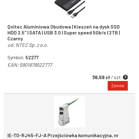
Qoltec Aluminiowa Obudowa | Kieszeń na dysk SSD
HDD 2.5" | SATA | USB 3.0 | Super speed 5Gb/s | 2TB |
Czarny
od:
NTEC Sp. z o.o.
Symbol:
52277
EAN:
5901878522777
36,59 zł
/ szt.
Zamów
IE-TO-RJ45-FJ-A Przejściówka komunikacyjna, nr