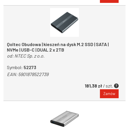
Qoltec Obudowa | kieszeń na dysk M.2 SSD | SATA |
NVMe | USB-C | DUAL 2 x 2TB
od:
NTEC Sp. z o.o.
Symbol:
52273
EAN:
5901878522739
181,38 zł
/ szt.
Zamów