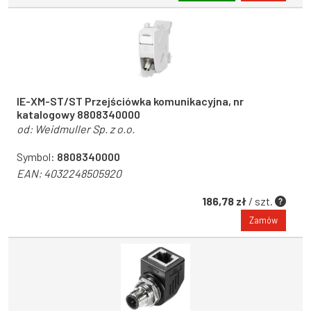
IE-XM-ST/ST Przejściówka komunikacyjna, nr
katalogowy 8808340000
od:
Weidmuller Sp. z o.o.
Symbol:
8808340000
EAN:
4032248505920
186,78 zł
/ szt.
Zamów