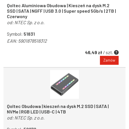
Qoltec Aluminiowa Obudowa | Kieszeń na dysk M.2
SSD | SATA | NGFF | USB 3.0 | Super speed 5Gb/s | 2TB |
Czerwony
od:
NTEC Sp. z o.o.
Symbol:
51831
EAN:
5901878518312
46,49 zł
/ szt.
Zamów
Qoltec Obudowa | kieszeń na dysk M.2 SSD | SATA |
NVMe | RGB LED | USB-C | 4TB
od:
NTEC Sp. z o.o.