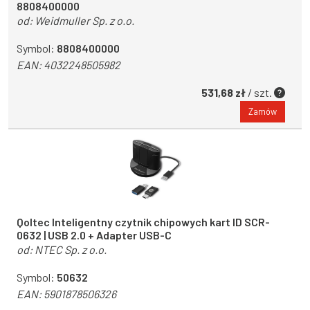
8808400000
od:
Weidmuller Sp. z o.o.
Symbol:
8808400000
EAN:
4032248505982
531,68 zł
/ szt.
Zamów
Qoltec Inteligentny czytnik chipowych kart ID SCR-
0632 | USB 2.0 + Adapter USB-C
od:
NTEC Sp. z o.o.
Symbol:
50632
EAN:
5901878506326