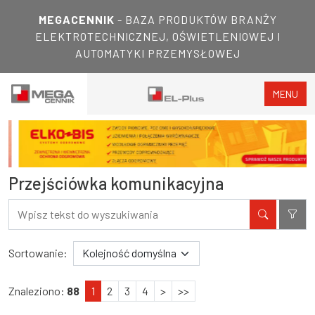
MEGACENNIK
- BAZA PRODUKTÓW BRANŻY
ELEKTROTECHNICZNEJ, OŚWIETLENIOWEJ I
AUTOMATYKI PRZEMYSŁOWEJ
MENU
Przejściówka komunikacyjna
Filtry
Wyniki wyszukiwania
Sortowanie:
Znaleziono:
88
1
2
3
4
>
>>