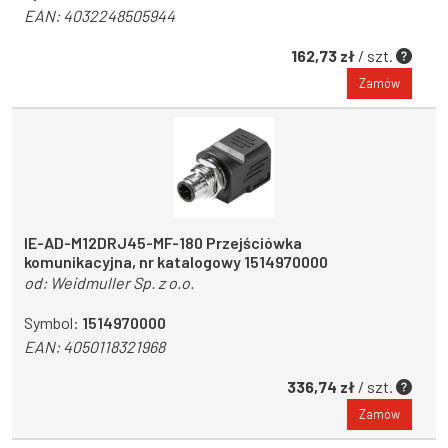
EAN:
4032248505944
162,73 zł
/ szt.
Zamów
IE-AD-M12DRJ45-MF-180 Przejściówka
komunikacyjna, nr katalogowy 1514970000
od:
Weidmuller Sp. z o.o.
Symbol:
1514970000
EAN:
4050118321968
336,74 zł
/ szt.
Zamów