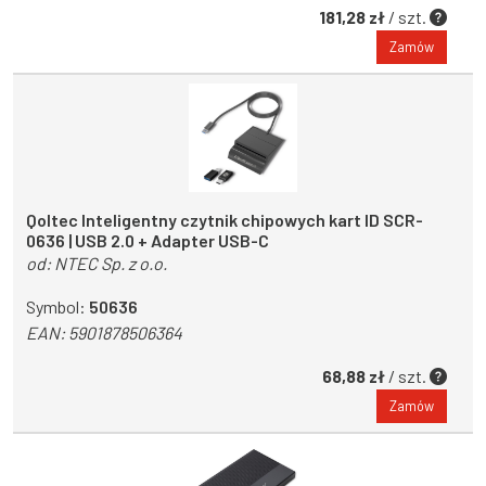
181,28 zł
/ szt.
Zamów
Qoltec Inteligentny czytnik chipowych kart ID SCR-
0636 | USB 2.0 + Adapter USB-C
od:
NTEC Sp. z o.o.
Symbol:
50636
EAN:
5901878506364
68,88 zł
/ szt.
Zamów