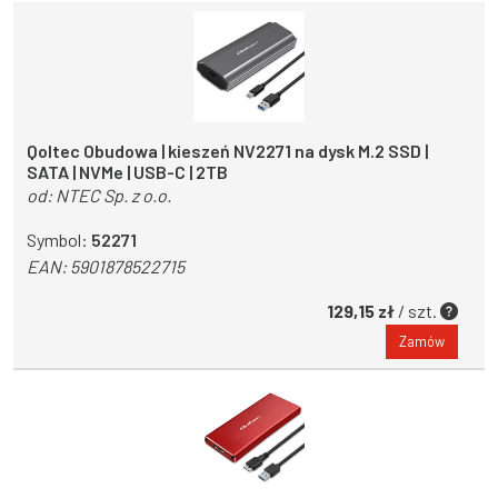
Qoltec Obudowa | kieszeń NV2271 na dysk M.2 SSD |
SATA | NVMe | USB-C | 2TB
od:
NTEC Sp. z o.o.
Symbol:
52271
EAN:
5901878522715
129,15 zł
/ szt.
Zamów