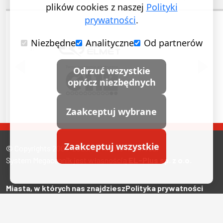
plików cookies z naszej
Polityki
prywatności
.
Niezbędne
Analityczne
Od partnerów
POPRZEDNI SLAJD
NASTĘ
Odrzuć wszystkie
oprócz niezbędnych
Zaakceptuj wybrane
Zaakceptuj wszystkie
© Copyrights 2007-2026. All Rights Reserved.
System Megacennik jest własnością
EL-Plus sp. z o.o.
Miasta, w których nas znajdziesz
Polityka prywatności