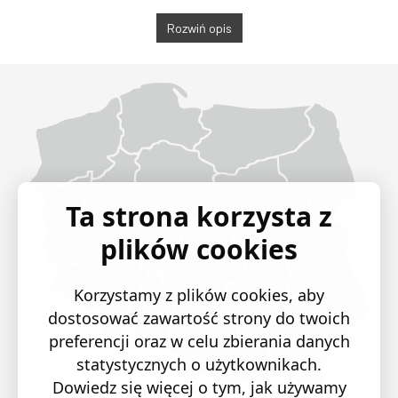
Rozwiń opis
Województwo Dolnośląskie
Województwo Kujawsko-pomorskie
Województwo Lubelskie
Województwo Lubuskie
Województwo Łódzkie
Województwo Małopolskie
Województwo Mazowieckie
Województwo Opolskie
Województwo Podkarpackie
Województwo Podlaskie
Województwo Pomorskie
Województwo Śląskie
Województwo Świętokrzyskie
Województwo Warmińsko-mazurskie
Województwo Wielkopolskie
Województwo Zachodniopomorskie
Ta strona korzysta z
plików cookies
Korzystamy z plików cookies, aby
dostosować zawartość strony do twoich
preferencji oraz w celu zbierania danych
statystycznych o użytkownikach.
Dowiedz się więcej o tym, jak używamy