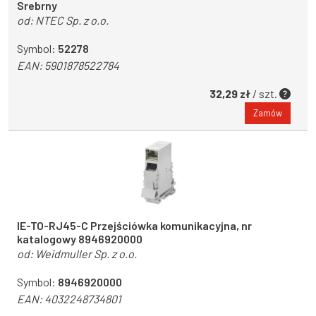
Srebrny
od:
NTEC Sp. z o.o.
Symbol:
52278
EAN:
5901878522784
32,29 zł
/ szt.
Zamów
IE-TO-RJ45-C Przejściówka komunikacyjna, nr
katalogowy 8946920000
od:
Weidmuller Sp. z o.o.
Symbol:
8946920000
EAN:
4032248734801