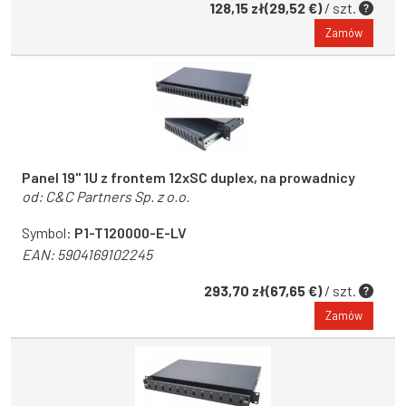
128,15 zł(29,52 €)
/ szt.
Zamów
Panel 19'' 1U z frontem 12xSC duplex, na prowadnicy
od:
C&C Partners Sp. z o.o.
Symbol:
P1-T120000-E-LV
EAN:
5904169102245
293,70 zł(67,65 €)
/ szt.
Zamów