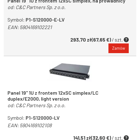
Panel 19'' 1U z frontem 12xSC simplex, na prowadnicy
od:
C&C Partners Sp. z o.o.
Symbol:
P1-S120000-E-LV
EAN:
5904169102221
293,70 zł(67,65 €)
/ szt.
Zamów
Panel 19'' 1U z frontem 12xSC simplex/LC
duplex/E2000, light version
od:
C&C Partners Sp. z o.o.
Symbol:
P1-S120000-LV
EAN:
5904169102108
141,51 zł(32,60 €)
/ szt.