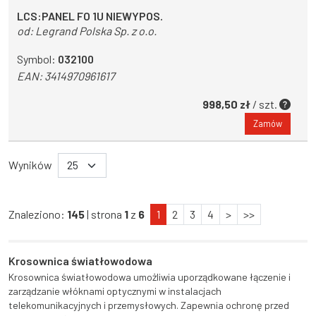
LCS:PANEL FO 1U NIEWYPOS.
od:
Legrand Polska Sp. z o.o.
Symbol:
032100
EAN:
3414970961617
998,50 zł
/ szt.
Zamów
Wyników
Znaleziono:
145
| strona
1
z
6
1
2
3
4
>
>>
Krosownica światłowodowa
Krosownica światłowodowa umożliwia uporządkowane łączenie i
zarządzanie włóknami optycznymi w instalacjach
telekomunikacyjnych i przemysłowych. Zapewnia ochronę przed