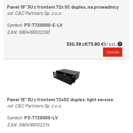
Panel 19'' 3U z frontem 72x SC duplex, na prowadnicy
od:
C&C Partners Sp. z o.o.
Symbol:
P3-T720000-E-LV
EAN:
5904169102283
320,39 zł(73,80 €)
/ szt.
Zamów
Panel 19'' 3U z frontem 72xSC duplex, light version
od:
C&C Partners Sp. z o.o.
Symbol:
P3-T720000-LV
EAN:
5904169102214