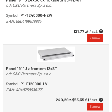
od:
C&C Partners Sp. z o.o.
Symbol:
P1-T240000-NEW
EAN:
5904169109985
121,77 zł
/ szt.
Zamów
Panel 19" 1U z frontem 12xST
od:
C&C Partners Sp. z o.o.
Symbol:
P1-F120000-LV
EAN:
4049759036133
240,29 zł(55,35 €)
/ szt.
Zamów