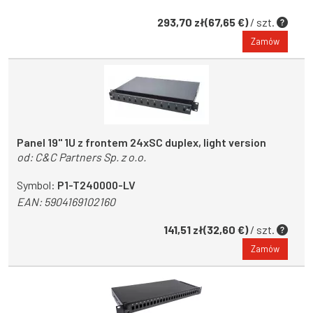
293,70 zł(67,65 €)
/ szt.
Zamów
Panel 19'' 1U z frontem 24xSC duplex, light version
od:
C&C Partners Sp. z o.o.
Symbol:
P1-T240000-LV
EAN:
5904169102160
141,51 zł(32,60 €)
/ szt.
Zamów