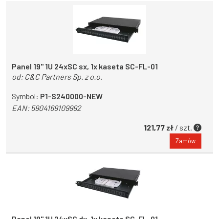
Panel 19" 1U 24xSC sx, 1x kaseta SC-FL-01
od:
C&C Partners Sp. z o.o.
Symbol:
P1-S240000-NEW
EAN:
5904169109992
121,77 zł
/ szt.
Zamów
Panel 19" 1U 24xSC dx, 1x kaseta SC-FL-01