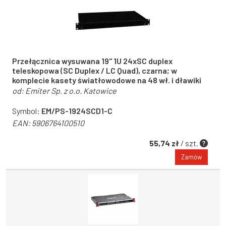
Przełącznica wysuwana 19" 1U 24xSC duplex
teleskopowa (SC Duplex / LC Quad), czarna; w
komplecie kasety światłowodowe na 48 wł. i dławiki
od:
Emiter Sp. z o.o. Katowice
Symbol:
EM/PS-1924SCD1-C
EAN:
5906764100510
55,74 zł
/ szt.
Zamów