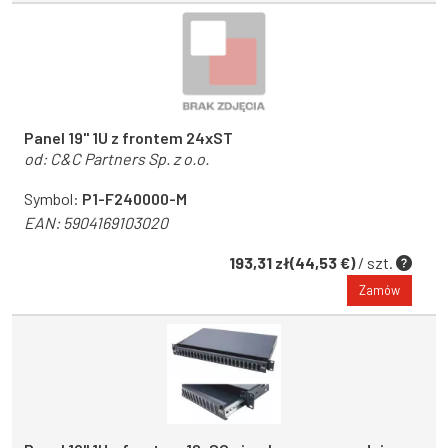
Panel 19" 1U z frontem 24xST
od:
C&C Partners Sp. z o.o.
Symbol:
P1-F240000-M
EAN:
5904169103020
193,31 zł(44,53 €)
/ szt.
Zamów