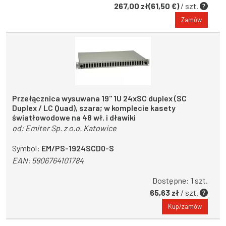
267,00 zł(61,50 €)
/ szt.
Zamów
Przełącznica wysuwana 19" 1U 24xSC duplex (SC
Duplex / LC Quad), szara; w komplecie kasety
światłowodowe na 48 wł. i dławiki
od:
Emiter Sp. z o.o. Katowice
Symbol:
EM/PS-1924SCD0-S
EAN:
5906764101784
Dostępne: 1 szt.
65,63 zł
/ szt.
Kup/zamów