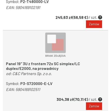
Symbol:
P2-T480000-LV
EAN:
5904169102191
245,63 zł(56,58 €)
/ szt.
Zamów
Panel 19'' 3U z frontem 72x SC simplex/LC
duplex/E2000, na prowadnicy
od:
C&C Partners Sp. z o.o.
Symbol:
P3-S720000-E-LV
EAN:
5904169102511
304,38 zł(70,11 €)
/ szt.
Zamów