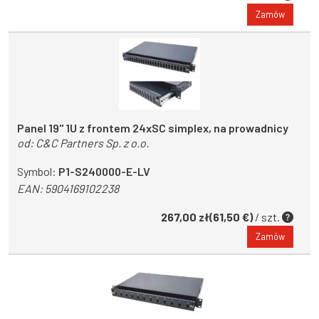
Zamów
Panel 19'' 1U z frontem 24xSC simplex, na prowadnicy
od:
C&C Partners Sp. z o.o.
Symbol:
P1-S240000-E-LV
EAN:
5904169102238
267,00 zł(61,50 €)
/ szt.
Zamów