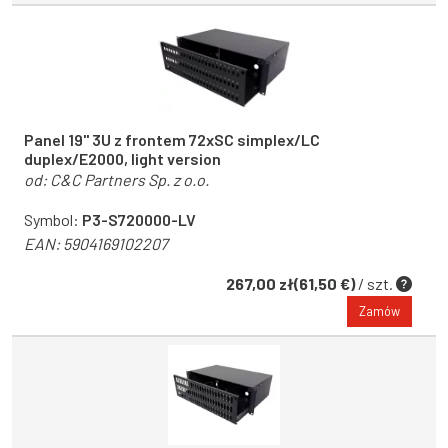
Panel 19'' 3U z frontem 72xSC simplex/LC
duplex/E2000, light version
od:
C&C Partners Sp. z o.o.
Symbol:
P3-S720000-LV
EAN:
5904169102207
267,00 zł(61,50 €)
/ szt.
Zamów