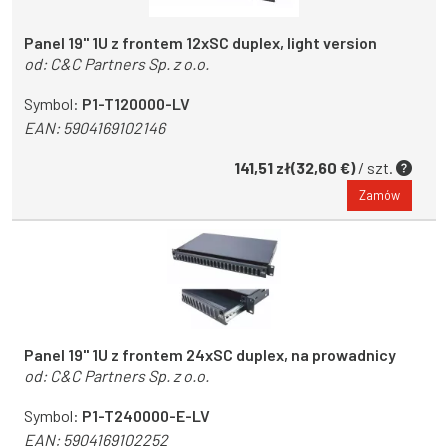
Panel 19'' 1U z frontem 12xSC duplex, light version
od:
C&C Partners Sp. z o.o.
Symbol:
P1-T120000-LV
EAN:
5904169102146
141,51 zł(32,60 €)
/ szt.
Zamów
Panel 19'' 1U z frontem 24xSC duplex, na prowadnicy
od:
C&C Partners Sp. z o.o.
Symbol:
P1-T240000-E-LV
EAN:
5904169102252