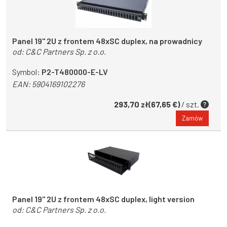
Panel 19'' 2U z frontem 48xSC duplex, na prowadnicy
od:
C&C Partners Sp. z o.o.
Symbol:
P2-T480000-E-LV
EAN:
5904169102276
293,70 zł(67,65 €)
/ szt.
Zamów
Panel 19'' 2U z frontem 48xSC duplex, light version
od:
C&C Partners Sp. z o.o.