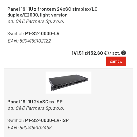
Panel 19'' 1U z frontem 24xSC simplex/LC
duplex/E2000, light version
od:
C&C Partners Sp. z o.o.
Symbol:
P1-S240000-LV
EAN:
5904169102122
141,51 zł(32,60 €)
/ szt.
Zamów
Panel 19" 1U 24xSC sx ISP
od:
C&C Partners Sp. z o.o.
Symbol:
P1-S240000-LV-ISP
EAN:
5904169102498