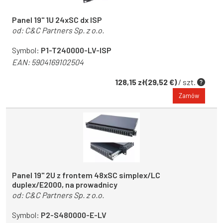
Panel 19" 1U 24xSC dx ISP
od:
C&C Partners Sp. z o.o.
Symbol:
P1-T240000-LV-ISP
EAN:
5904169102504
128,15 zł(29,52 €)
/ szt.
Zamów
Panel 19'' 2U z frontem 48xSC simplex/LC
duplex/E2000, na prowadnicy
od:
C&C Partners Sp. z o.o.
Symbol:
P2-S480000-E-LV