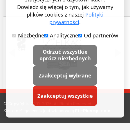
Dowiedz się więcej o tym, jak używamy
plików cookies z naszej
Polityki
prywatności
.
Niezbędne
Analityczne
Od partnerów
POPRZEDNI SLAJD
NASTĘ
Odrzuć wszystkie
oprócz niezbędnych
Zaakceptuj wybrane
Zaakceptuj wszystkie
© Copyrights 2007-2026. All Rights Reserved.
System Megacennik jest własnością
EL-Plus sp. z o.o.
Miasta, w których nas znajdziesz
Polityka prywatności