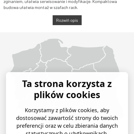
zginaniem, ułatwia serwisowanie i modyfikacje. Kompaktowa
budowa ułatwia montaż w szafach rack.
Rozwiń opis
Województwo Dolnośląskie
Województwo Kujawsko-pomorskie
Województwo Lubelskie
Województwo Lubuskie
Województwo Łódzkie
Województwo Małopolskie
Województwo Mazowieckie
Województwo Opolskie
Województwo Podkarpackie
Województwo Podlaskie
Województwo Pomorskie
Województwo Śląskie
Województwo Świętokrzyskie
Województwo Warmińsko-mazurskie
Województwo Wielkopolskie
Województwo Zachodniopomorskie
Ta strona korzysta z
plików cookies
Korzystamy z plików cookies, aby
dostosować zawartość strony do twoich
preferencji oraz w celu zbierania danych
statystycznych o użytkownikach.