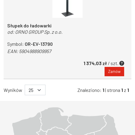
Słupek do ładowarki
od:
ORNO GROUP Sp. z o.o.
Symbol:
OR-EV-13790
EAN:
5904988909957
1 374,03 zł
/ szt.
Zamów
Wyników
Znaleziono:
1
| strona
1
z
1
Województwo Dolnośląskie
Województwo Kujawsko-pomorskie
Województwo Lubelskie
Województwo Lubuskie
Województwo Łódzkie
Województwo Małopolskie
Województwo Mazowieckie
Województwo Opolskie
Województwo Podkarpackie
Województwo Podlaskie
Województwo Pomorskie
Województwo Śląskie
Województwo Świętokrzyskie
Województwo Warmińsko-mazurskie
Województwo Wielkopolskie
Województwo Zachodniopomorskie