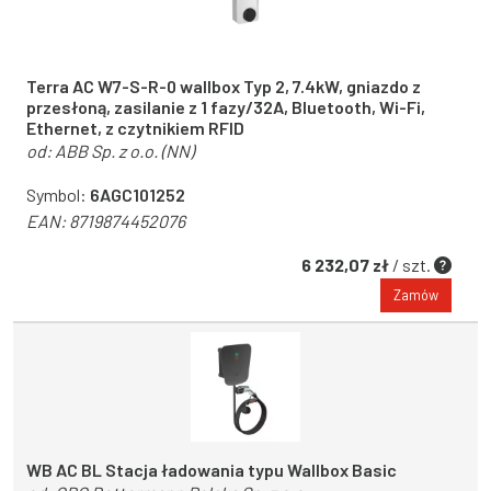
Terra AC W7-S-R-0 wallbox Typ 2, 7.4kW, gniazdo z
przesłoną, zasilanie z 1 fazy/32A, Bluetooth, Wi-Fi,
Ethernet, z czytnikiem RFID
od:
ABB Sp. z o.o. (NN)
Symbol:
6AGC101252
EAN:
8719874452076
6 232,07 zł
/ szt.
Zamów
WB AC BL Stacja ładowania typu Wallbox Basic