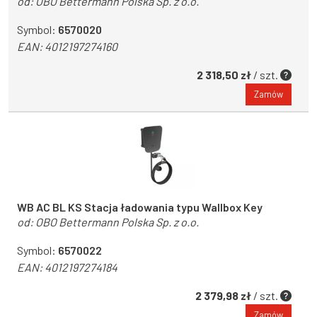
od:
OBO Bettermann Polska Sp. z o.o.
Symbol:
6570020
EAN:
4012197274160
2 318,50 zł
/ szt.
Zamów
WB AC BL KS Stacja ładowania typu Wallbox Key
od:
OBO Bettermann Polska Sp. z o.o.
Symbol:
6570022
EAN:
4012197274184
2 379,98 zł
/ szt.
Zamów