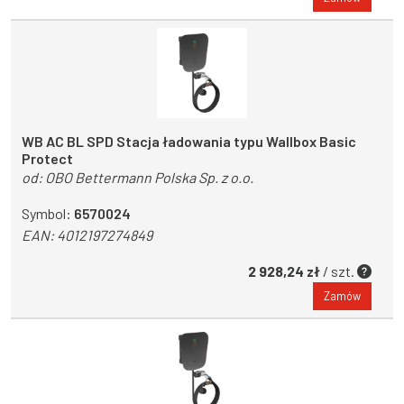
WB AC BL SPD Stacja ładowania typu Wallbox Basic
Protect
od:
OBO Bettermann Polska Sp. z o.o.
Symbol:
6570024
EAN:
4012197274849
2 928,24 zł
/ szt.
Zamów