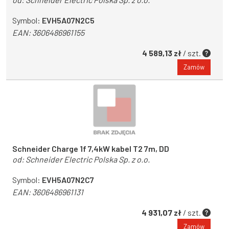
Symbol:
EVH5A07N2C5
EAN:
3606486961155
4 589,13 zł
/ szt.
Zamów
Schneider Charge 1f 7,4kW kabel T2 7m, DD
od:
Schneider Electric Polska Sp. z o.o.
Symbol:
EVH5A07N2C7
EAN:
3606486961131
4 931,07 zł
/ szt.
Zamów