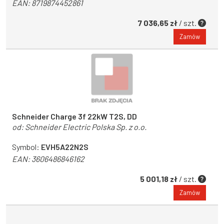
EAN:
8719874452861
7 036,65 zł
/ szt.
Zamów
Schneider Charge 3f 22kW T2S, DD
od:
Schneider Electric Polska Sp. z o.o.
Symbol:
EVH5A22N2S
EAN:
3606486846162
5 001,18 zł
/ szt.
Zamów