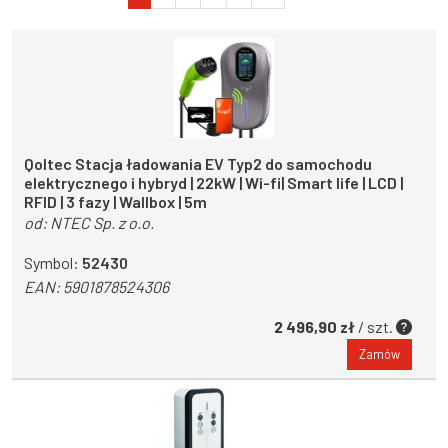
Qoltec Stacja ładowania EV Typ2 do samochodu
elektrycznego i hybryd | 22kW | Wi-fi| Smart life | LCD |
RFID | 3 fazy | Wallbox | 5m
od:
NTEC Sp. z o.o.
Symbol:
52430
EAN:
5901878524306
2 496,90 zł
/ szt.
Zamów