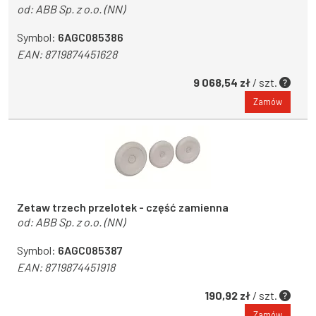
od:
ABB Sp. z o.o. (NN)
Symbol:
6AGC085386
EAN:
8719874451628
9 068,54 zł
/ szt.
Zamów
Zetaw trzech przelotek - część zamienna
od:
ABB Sp. z o.o. (NN)
Symbol:
6AGC085387
EAN:
8719874451918
190,92 zł
/ szt.
Zamów