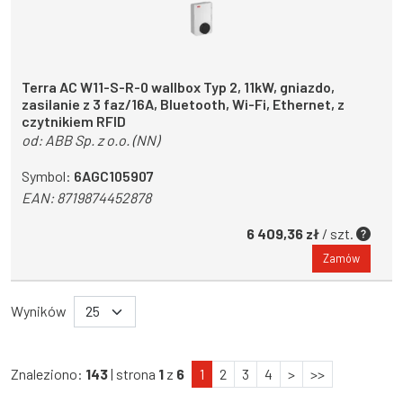
Terra AC W11-S-R-0 wallbox Typ 2, 11kW, gniazdo,
zasilanie z 3 faz/16A, Bluetooth, Wi-Fi, Ethernet, z
czytnikiem RFID
od:
ABB Sp. z o.o. (NN)
Symbol:
6AGC105907
EAN:
8719874452878
6 409,36 zł
/ szt.
Zamów
Wyników
Znaleziono:
143
| strona
1
z
6
1
2
3
4
>
>>