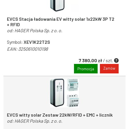
EVCS Stacja ładowania EV witty solar 1x22kW 3P T2
+ RFID
od:
HAGER Polska Sp. z o. o.
Symbol:
XEV1K22T2S
EAN:
3250610010198
7 380,00 zł
/ szt.
Zamów
Promocja
EVCS witty solar Zestaw 22kW/RFID + EMC + licznik
od:
HAGER Polska Sp. z o. o.