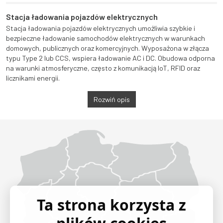
Stacja ładowania pojazdów elektrycznych
Stacja ładowania pojazdów elektrycznych umożliwia szybkie i
bezpieczne ładowanie samochodów elektrycznych w warunkach
domowych, publicznych oraz komercyjnych. Wyposażona w złącza
typu Type 2 lub CCS, wspiera ładowanie AC i DC. Obudowa odporna
na warunki atmosferyczne, często z komunikacją IoT, RFID oraz
licznikami energii.
Rozwiń opis
Województwo Dolnośląskie
Województwo Kujawsko-pomorskie
Województwo Lubelskie
Województwo Lubuskie
Województwo Łódzkie
Województwo Małopolskie
Województwo Mazowieckie
Województwo Opolskie
Województwo Podkarpackie
Województwo Podlaskie
Województwo Pomorskie
Województwo Śląskie
Województwo Świętokrzyskie
Województwo Warmińsko-mazurskie
Województwo Wielkopolskie
Województwo Zachodniopomorskie
Ta strona korzysta z