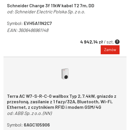
Schneider Charge 3f 11kW kabel T2 7m, DD
od:
Schneider Electric Polska Sp. z o.o.
Symbol:
EVH5A11N2C7
EAN:
3606486961148
4 942,14 zł
/ szt.
Zamów
Terra AC W7-S-R-C-0 wallbox Typ 2, 7.4kW, gniazdo z
przesłoną, zasilanie z 1 fazy/32A, Bluetooth, Wi-Fi,
Ethernet, z czytnikiem RFID i modem GSM/4G
od:
ABB Sp. z o.o. (NN)
Symbol:
6AGC105906