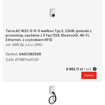
Terra AC W22-S-R-0 wallbox Typ 2, 22kW, gniazdo z
przesłoną, zasilanie z 3 faz/32A, Bluetooth, Wi-Fi,
Ethernet, z czytnikiem RFID
od:
ABB Sp. z o.o. (NN)
Symbol:
6AGC082589
EAN:
8719874451291
6 982,11 zł
/ szt.
Zamów