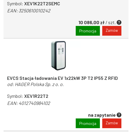
Symbol:
XEV1K22T2SEMC
EAN:
3250610010242
10 086,00 zł
/ szt.
Zamów
Promocja
EVCS Stacja ładowania EV 1x22kW 3P T2 IP55 Z RFID
od:
HAGER Polska Sp. z o. o.
Symbol:
XEV1R22T2
EAN:
4012740984102
na zapytanie
Zamów
Promocja