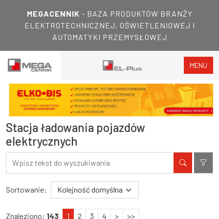
MEGACENNIK
- BAZA PRODUKTÓW BRANŻY
ELEKTROTECHNICZNEJ, OŚWIETLENIOWEJ I
AUTOMATYKI PRZEMYSŁOWEJ
MENU
Stacja ładowania pojazdów
elektrycznych
Filtry
Wyniki wyszukiwania
Sortowanie:
Znaleziono:
143
1
2
3
4
>
>>