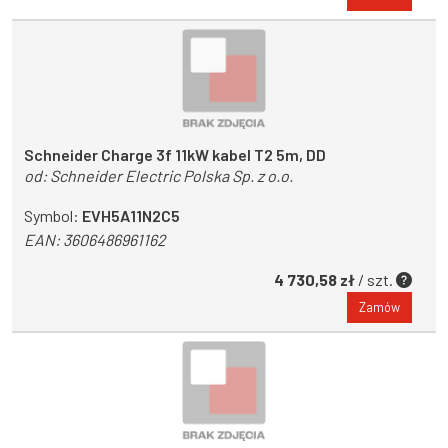
Schneider Charge 3f 11kW kabel T2 5m, DD
od:
Schneider Electric Polska Sp. z o.o.
Symbol:
EVH5A11N2C5
EAN:
3606486961162
4 730,58 zł
/ szt.
Zamów