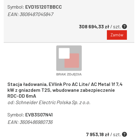
Symbol:
EVD1S120TBBCC
EAN:
3606487045847
308 694,33 zł
/ szt.
Zamów
Stacja ładowania, EVlink Pro AC Lite/ AC Metal 1f 7,4
kW z gniazdem T2S, wbudowane zabezpieczenie
RDC-DD 6mA
od:
Schneider Electric Polska Sp. z o.o.
Symbol:
EVB3S07N41
EAN:
3606486980736
7 953,18 zł
/ szt.