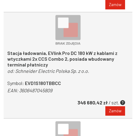
Zamów
Stacja ładowania, EVlink Pro DC 180 kW z kablami z
wtyczkami 2x CCS Combo 2, posiada wbudowany
terminal płatniczy
od:
Schneider Electric Polska Sp. z o.o.
Symbol:
EVD1S180TBBCC
EAN:
3606487045809
346 680,42 zł
/ szt.
Zamów