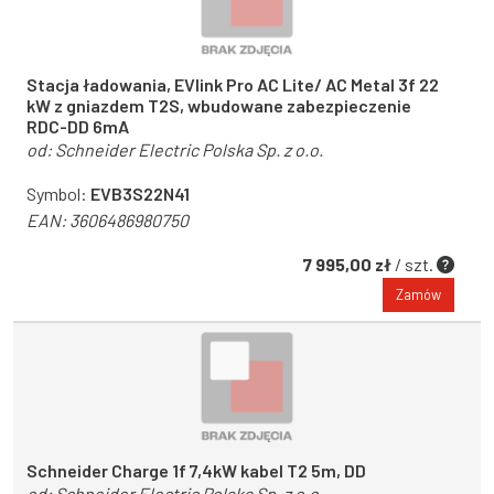
Stacja ładowania, EVlink Pro AC Lite/ AC Metal 3f 22
kW z gniazdem T2S, wbudowane zabezpieczenie
RDC-DD 6mA
od:
Schneider Electric Polska Sp. z o.o.
Symbol:
EVB3S22N41
EAN:
3606486980750
7 995,00 zł
/ szt.
Zamów
Schneider Charge 1f 7,4kW kabel T2 5m, DD
od:
Schneider Electric Polska Sp. z o.o.