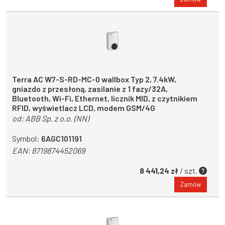
Terra AC W7-S-RD-MC-0 wallbox Typ 2, 7.4kW,
gniazdo z przesłoną, zasilanie z 1 fazy/32A,
Bluetooth, Wi-Fi, Ethernet, licznik MID, z czytnikiem
RFID, wyświetlacz LCD, modem GSM/4G
od:
ABB Sp. z o.o. (NN)
Symbol:
6AGC101191
EAN:
8719874452069
8 441,24 zł
/ szt.
Zamów