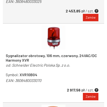
EAN:
3606480033025
2 453,85 zł
/ szt.
Zamów
Sygnalizator obrotowy, 106 mm, czerwony, 24VAC/DC
Harmony XVR
od:
Schneider Electric Polska Sp. z o.o.
Symbol:
XVR10B04
EAN:
3606480033070
2 917,56 zł
/ szt.
Zamów