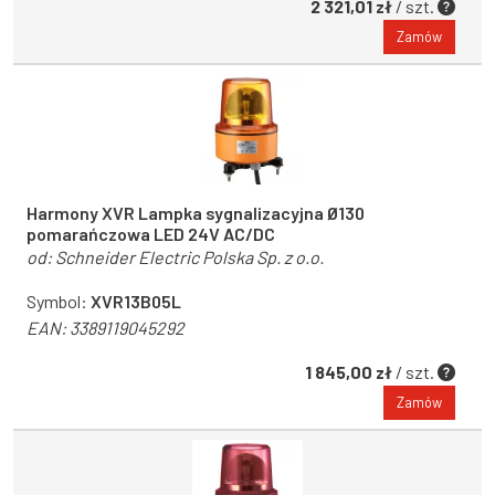
2 321,01 zł
/ szt.
Zamów
Harmony XVR Lampka sygnalizacyjna Ø130
pomarańczowa LED 24V AC/DC
od:
Schneider Electric Polska Sp. z o.o.
Symbol:
XVR13B05L
EAN:
3389119045292
1 845,00 zł
/ szt.
Zamów