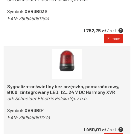
Symbol:
XVR3B03S
EAN:
3606480611841
1 752,75 zł
/ szt.
Zamów
Sygnalizator świetlny bez brzęczka, pomarańczowy,
Ø100, zintegrowany LED, 12...24 V DC Harmony XVR
od:
Schneider Electric Polska Sp. z o.o.
Symbol:
XVR3B04
EAN:
3606480611773
1 460,01 zł
/ szt.