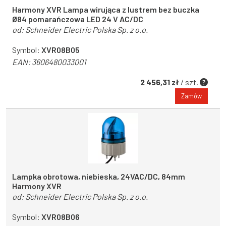
Harmony XVR Lampa wirująca z lustrem bez buczka
Ø84 pomarańczowa LED 24 V AC/DC
od:
Schneider Electric Polska Sp. z o.o.
Symbol:
XVR08B05
EAN:
3606480033001
2 456,31 zł
/ szt.
Zamów
Lampka obrotowa, niebieska, 24VAC/DC, 84mm
Harmony XVR
od:
Schneider Electric Polska Sp. z o.o.
Symbol:
XVR08B06