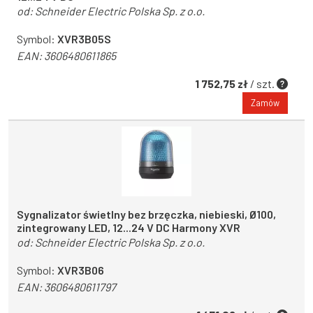
od:
Schneider Electric Polska Sp. z o.o.
Symbol:
XVR3B05S
EAN:
3606480611865
1 752,75 zł
/ szt.
Zamów
Sygnalizator świetlny bez brzęczka, niebieski, Ø100,
zintegrowany LED, 12...24 V DC Harmony XVR
od:
Schneider Electric Polska Sp. z o.o.
Symbol:
XVR3B06
EAN:
3606480611797