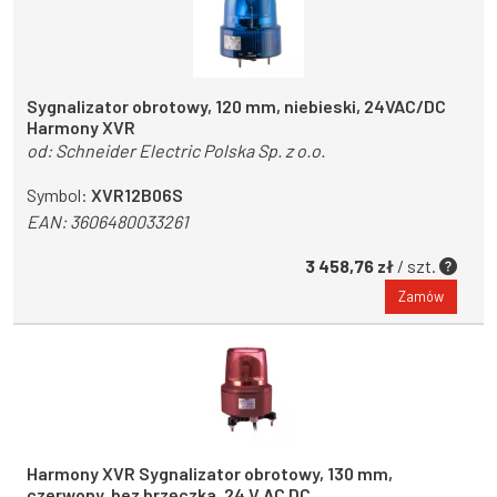
Sygnalizator obrotowy, 120 mm, niebieski, 24VAC/DC
Harmony XVR
od:
Schneider Electric Polska Sp. z o.o.
Symbol:
XVR12B06S
EAN:
3606480033261
3 458,76 zł
/ szt.
Zamów
Harmony XVR Sygnalizator obrotowy, 130 mm,
czerwony, bez brzęczka, 24 V AC DC