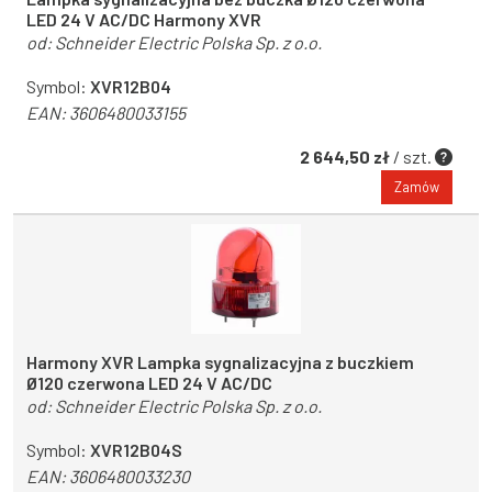
LED 24 V AC/DC Harmony XVR
od:
Schneider Electric Polska Sp. z o.o.
Symbol:
XVR12B04
EAN:
3606480033155
2 644,50 zł
/ szt.
Zamów
Harmony XVR Lampka sygnalizacyjna z buczkiem
Ø120 czerwona LED 24 V AC/DC
od:
Schneider Electric Polska Sp. z o.o.
Symbol:
XVR12B04S
EAN:
3606480033230