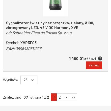
Sygnalizator świetlny bez brzęczka, zielony, Ø100,
zintegrowany LED, 48 V DC Harmony XVR
od:
Schneider Electric Polska Sp. z o.o.
Symbol:
XVR3E03
EAN:
3606480611926
1 460,01 zł
/ szt.
Zamów
Wyników
Znaleziono:
37
| strona
1
z
2
1
2
>
>>
Województwo Dolnośląskie
Województwo Kujawsko-pomorskie
Województwo Lubelskie
Województwo Lubuskie
Województwo Łódzkie
Województwo Małopolskie
Województwo Mazowieckie
Województwo Opolskie
Województwo Podkarpackie
Województwo Podlaskie
Województwo Pomorskie
Województwo Śląskie
Województwo Świętokrzyskie
Województwo Warmińsko-mazurskie
Województwo Wielkopolskie
Województwo Zachodniopomorskie