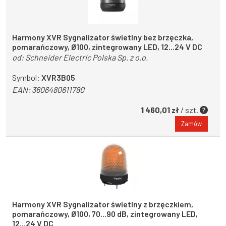
Harmony XVR Sygnalizator świetlny bez brzęczka,
pomarańczowy, Ø100, zintegrowany LED, 12...24 V DC
od:
Schneider Electric Polska Sp. z o.o.
Symbol:
XVR3B05
EAN:
3606480611780
1 460,01 zł
/ szt.
Zamów
Harmony XVR Sygnalizator świetlny z brzęczkiem,
pomarańczowy, Ø100, 70...90 dB, zintegrowany LED,
12...24 V DC