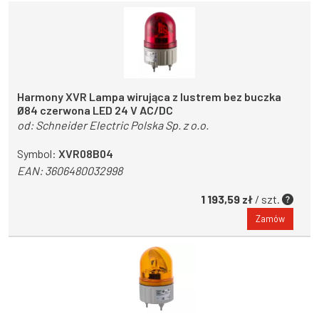
Harmony XVR Lampa wirująca z lustrem bez buczka
Ø84 czerwona LED 24 V AC/DC
od:
Schneider Electric Polska Sp. z o.o.
Symbol:
XVR08B04
EAN:
3606480032998
1 193,59 zł
/ szt.
Zamów