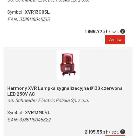
Symbol:
XVR13G05L
EAN:
3389119045315
1 966,77 zł
/ szt.
Zamów
Harmony XVR Lampka sygnalizacyjna Ø130 czerwona
LED 230V AC
od:
Schneider Electric Polska Sp. z o.o.
Symbol:
XVR13M04L
EAN:
3389119045322
2 195,55 zł
/ szt.