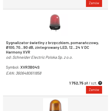
Zamów
Sygnalizator świetlny z brzęczkiem, pomarańczowy,
Ø100, 70...90 dB, zintegrowany LED, 12...24 V DC
Harmony XVR
od:
Schneider Electric Polska Sp. z o.o.
Symbol:
XVR3B04S
EAN:
3606480611858
1 752,75 zł
/ szt.
Zamów