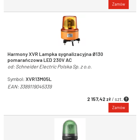
Zamów
Harmony XVR Lampka sygnalizacyjna Ø130
pomarańczowa LED 230V AC
od:
Schneider Electric Polska Sp. z o.o.
Symbol:
XVR13M05L
EAN:
3389119045339
2 157,42 zł
/ szt.
Zamów