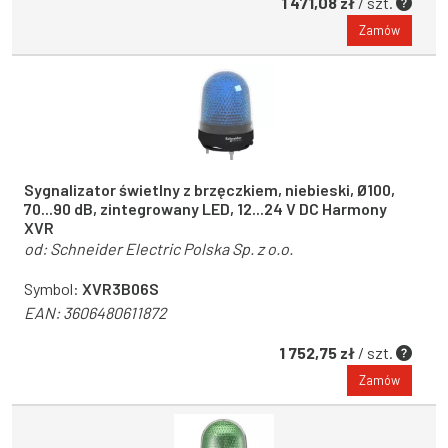
1 471,08 zł
/ szt.
Zamów
Sygnalizator świetlny z brzęczkiem, niebieski, Ø100,
70...90 dB, zintegrowany LED, 12...24 V DC Harmony
XVR
od:
Schneider Electric Polska Sp. z o.o.
Symbol:
XVR3B06S
EAN:
3606480611872
1 752,75 zł
/ szt.
Zamów