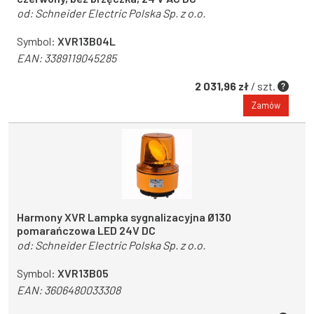
od:
Schneider Electric Polska Sp. z o.o.
Symbol:
XVR13B04L
EAN:
3389119045285
2 031,96 zł
/ szt.
Zamów
Harmony XVR Lampka sygnalizacyjna Ø130
pomarańczowa LED 24V DC
od:
Schneider Electric Polska Sp. z o.o.
Symbol:
XVR13B05
EAN:
3606480033308