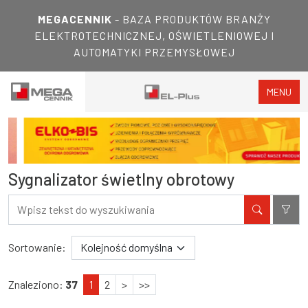
MEGACENNIK
- BAZA PRODUKTÓW BRANŻY
ELEKTROTECHNICZNEJ, OŚWIETLENIOWEJ I
AUTOMATYKI PRZEMYSŁOWEJ
MENU
Sygnalizator świetlny obrotowy
Filtry
Wyniki wyszukiwania
Sortowanie:
Znaleziono:
37
1
2
>
>>