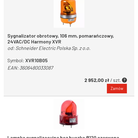
Sygnalizator obrotowy, 106 mm, pomarańczowy,
24VAC/DC Harmony XVR
od:
Schneider Electric Polska Sp. z o.o.
Symbol:
XVR10B05
EAN:
3606480033087
2 952,00 zł
/ szt.
Zamów
Lampka sygnalizacyjna bez buczka Ø120 czerwona