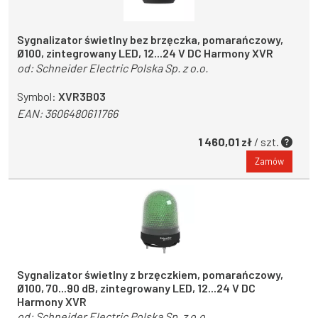
Sygnalizator świetlny bez brzęczka, pomarańczowy,
Ø100, zintegrowany LED, 12...24 V DC Harmony XVR
od:
Schneider Electric Polska Sp. z o.o.
Symbol:
XVR3B03
EAN:
3606480611766
1 460,01 zł
/ szt.
Zamów
Sygnalizator świetlny z brzęczkiem, pomarańczowy,
Ø100, 70...90 dB, zintegrowany LED, 12...24 V DC
Harmony XVR
od:
Schneider Electric Polska Sp. z o.o.