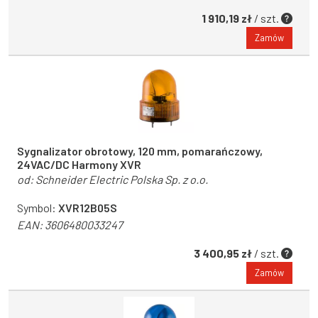
1 910,19 zł
/ szt.
Zamów
Sygnalizator obrotowy, 120 mm, pomarańczowy,
24VAC/DC Harmony XVR
od:
Schneider Electric Polska Sp. z o.o.
Symbol:
XVR12B05S
EAN:
3606480033247
3 400,95 zł
/ szt.
Zamów