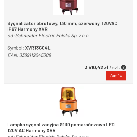
Sygnalizator obrotowy, 130 mm, czerwony, 120VAC,
IP67 Harmony XVR
od:
Schneider Electric Polska Sp. z o.o.
Symbol:
XVR13G04L
EAN:
3389119045308
3 510,42 zł
/ szt.
Zamów
Lampka sygnalizacyjna Ø130 pomarańczowa LED
120V AC Harmony XVR
od:
Schneider Electric Polska Sp. z o.o.