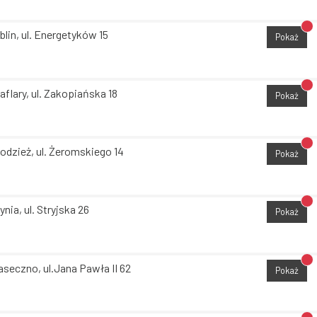
Br
blin, ul. Energetyków 15
Pokaż
Br
aflary, ul. Zakopiańska 18
Pokaż
Br
odzież, ul. Żeromskiego 14
Pokaż
Br
ynia, ul. Stryjska 26
Pokaż
Br
aseczno, ul.Jana Pawła II 62
Pokaż