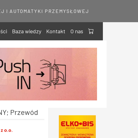
J I AUTOMATYKI PRZEMYSŁOWEJ
ści
Baza wiedzy
Kontakt
O nas
NY; Przewód
z o.o.