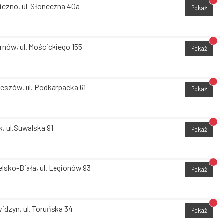
Br
iezno, ul. Słoneczna 40a
Pokaż
Br
rnów, ul. Mościckiego 155
Pokaż
Br
eszów, ul. Podkarpacka 61
Pokaż
Br
k, ul.Suwalska 91
Pokaż
Br
elsko-Biała, ul. Legionów 93
Pokaż
Br
idzyn, ul. Toruńska 34
Pokaż