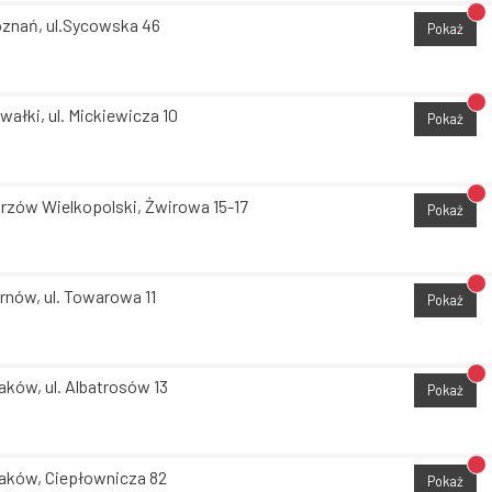
Br
znań, ul.Sycowska 46
Pokaż
Br
wałki, ul. Mickiewicza 10
Pokaż
Br
rzów Wielkopolski, Żwirowa 15-17
Pokaż
Br
rnów, ul. Towarowa 11
Pokaż
Br
aków, ul. Albatrosów 13
Pokaż
Br
aków, Ciepłownicza 82
Pokaż