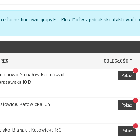
nie żadnej hurtowni grupy EL-Plus. Możesz jednak skontaktować si
DRES
ODLEGŁOŚĆ
Br
gionowo Michałów Reginów, ul.
Pokaż
rszawska 10 B
Br
słowice, Katowicka 104
Pokaż
Br
elsko-Biała, ul. Katowicka 180
Pokaż