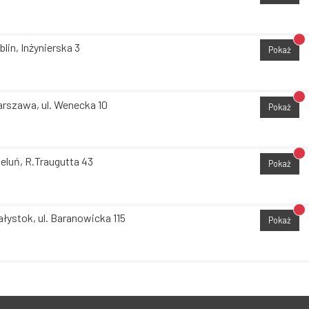
Br
blin, Inżynierska 3
Pokaż
Br
rszawa, ul. Wenecka 10
Pokaż
Br
eluń, R.Traugutta 43
Pokaż
Br
ałystok, ul. Baranowicka 115
Pokaż