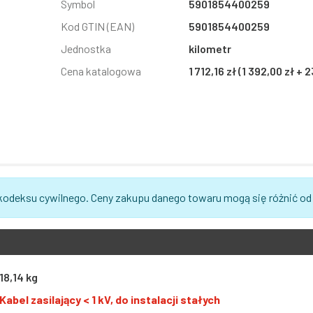
Symbol
5901854400259
Kod GTIN (EAN)
5901854400259
Jednostka
kilometr
Cena katalogowa
1 712,16 zł (1 392,00 zł +
 kodeksu cywilnego. Ceny zakupu danego towaru mogą się różnić od
18,14 kg
Kabel zasilający < 1 kV, do instalacji stałych