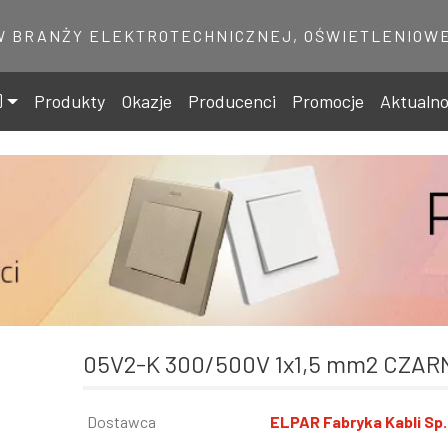
W BRANŻY ELEKTROTECHNICZNEJ, OŚWIETLENIOWE
Produkty
Okazje
Producenci
Promocje
Aktualno
05V2-K 300/500V 1x1,5 mm2 CZAR
Informacja
Dostawca
Wartość
ELPAR Fabryka Kabli Sp. 