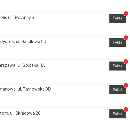
Br
ole, ul. Św. Anny 5
Pokaż
Br
ałystok, ul. Handlowa 6C
Pokaż
Br
rszawa, ul. Spisaka 11A
Pokaż
Br
manowa, ul. Tarnowska 9D
Pokaż
Br
tom, ul. Składowa 20
Pokaż