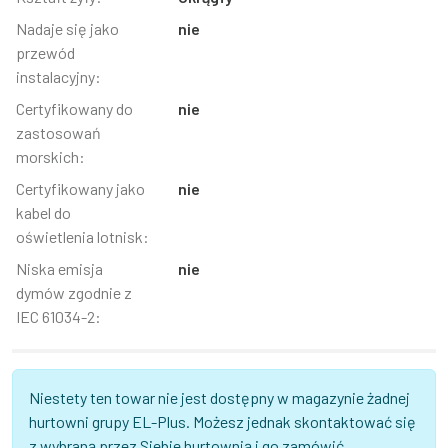
Nadaje się jako
nie
przewód
instalacyjny:
Certyfikowany do
nie
zastosowań
morskich:
Certyfikowany jako
nie
kabel do
oświetlenia lotnisk:
Niska emisja
nie
dymów zgodnie z
IEC 61034-2:
Niestety ten towar nie jest dostępny w magazynie żadnej
hurtowni grupy EL-Plus. Możesz jednak skontaktować się
z wybraną przez Siebie hurtownią i go zamówić.