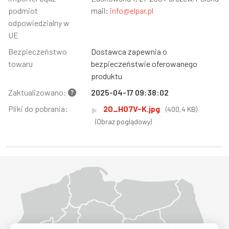
podmiot
mail:
info@elpar.pl
odpowiedzialny w
UE
Bezpieczeństwo
Dostawca zapewnia o
towaru
bezpieczeństwie oferowanego
produktu
Zaktualizowano:
2025-04-17 09:38:02
Pliki do pobrania:
20_H07V-K.jpg
(400,4 KB)
(Obraz poglądowy)
Województwo Dolnośląskie
Województwo Kujawsko-pomorskie
Województwo Lubelskie
Województwo Lubuskie
Województwo Łódzkie
Województwo Małopolskie
Województwo Mazowieckie
Województwo Opolskie
Województwo Podkarpackie
Województwo Podlaskie
Województwo Pomorskie
Województwo Śląskie
Województwo Świętokrzyskie
Województwo Warmińsko-mazurskie
Województwo Wielkopolskie
Województwo Zachodniopomorskie