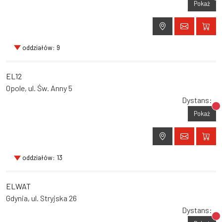
Pokaż
oddziałów: 9
EL12
Opole, ul. Św. Anny 5
Dystans:
Br
Pokaż
oddziałów: 13
ELWAT
Gdynia, ul. Stryjska 26
Dystans:
Br