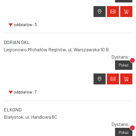
oddziałów: 3
DORIAN DKL
Legionowo Michałów Reginów, ul. Warszawska 10 B
Dystans:
Br
Pokaż
oddziałów: 7
ELKOND
Białystok, ul. Handlowa 6C
Dystans:
Br
Pokaż