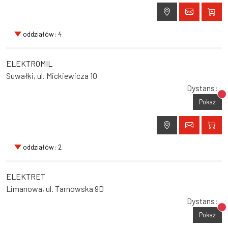
oddziałów: 4
ELEKTROMIL
Suwałki, ul. Mickiewicza 10
Dystans:
Br
Pokaż
oddziałów: 2
ELEKTRET
Limanowa, ul. Tarnowska 9D
Dystans:
Br
Pokaż