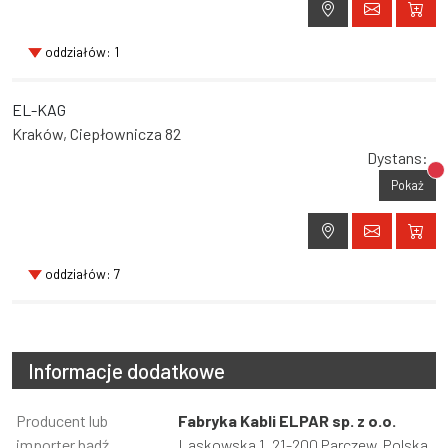
oddziałów: 1
EL-KAG
Kraków, Ciepłownicza 82
Dystans:
Br
Pokaż
oddziałów: 7
Informacje dodatkowe
Informacja
Producent lub
Wartość
Fabryka Kabli ELPAR sp. z o.o.
importer bądź
Laskowska 1, 21-200 Parczew, Polska