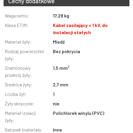
Cechy dodatkowe
Informacja
Waga netto:
Wartość
17,28 kg
Klasa ETIM:
Kabel zasilający < 1 kV, do
instalacji stałych
Materiał żyły:
Miedź
Rodzaj powierzchni
Bez pokrycia
żyły:
Znamionowy
1,5 mm²
przekrój żyły:
Średnica żyły:
2,7 mm
Liczba żył:
1
Żyły skręcone:
nie
Materiał izolacji
Polichlorek winylu (PVC)
żyły:
Gatunek materiału
Inne