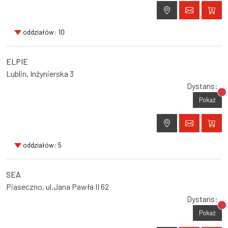
oddziałów: 10
ELPIE
Lublin, Inżynierska 3
Dystans:
Br
Pokaż
oddziałów: 5
SEA
Piaseczno, ul.Jana Pawła II 62
Dystans:
Br
Pokaż