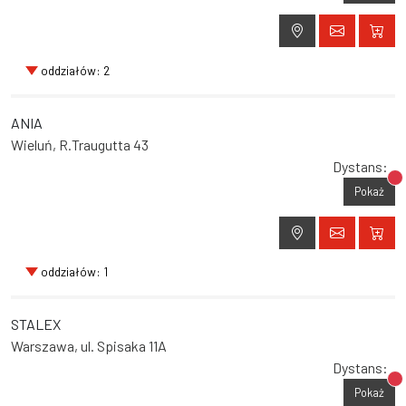
oddziałów: 2
ANIA
Wieluń, R.Traugutta 43
Dystans:
Br
Pokaż
oddziałów: 1
STALEX
Warszawa, ul. Spisaka 11A
Dystans:
Br
Pokaż