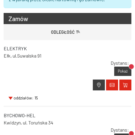
Zamów
ODLEGŁOŚĆ
ELEKTRYK
Ełk, ul.Suwalska 91
Dystans:
Br
Pokaż
oddziałów: 15
BYCHOWO-HEL
Kwidzyn, ul. Toruńska 34
Dystans: