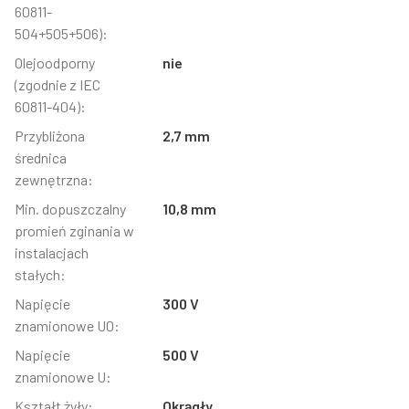
60811-
504+505+506):
Olejoodporny
nie
(zgodnie z IEC
60811-404):
Przybliżona
2,7 mm
średnica
zewnętrzna:
Min. dopuszczalny
10,8 mm
promień zginania w
instalacjach
stałych:
Napięcie
300 V
znamionowe U0:
Napięcie
500 V
znamionowe U:
Kształt żyły:
Okrągły