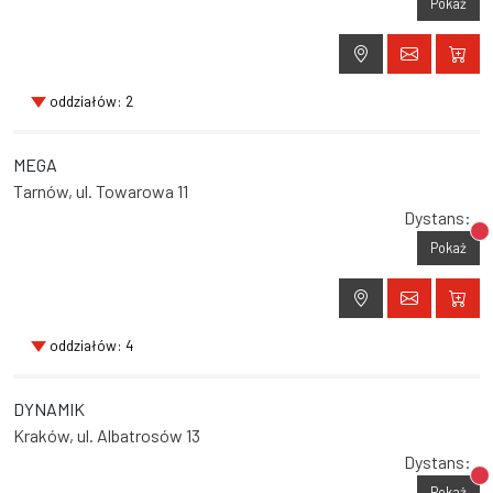
Pokaż
oddziałów: 2
MEGA
Tarnów, ul. Towarowa 11
Dystans:
Br
Pokaż
oddziałów: 4
DYNAMIK
Kraków, ul. Albatrosów 13
Dystans:
Br
Pokaż