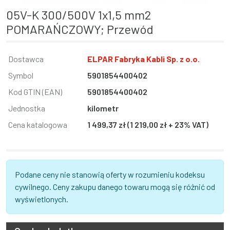
05V-K 300/500V 1x1,5 mm2
POMARAŃCZOWY; Przewód
Informacja
Dostawca
Wartość
ELPAR Fabryka Kabli Sp. z o.o.
Symbol
5901854400402
Kod GTIN (EAN)
5901854400402
Jednostka
kilometr
Cena katalogowa
1 499,37 zł (1 219,00 zł + 23% VAT)
Podane ceny nie stanowią oferty w rozumieniu kodeksu
cywilnego. Ceny zakupu danego towaru mogą się różnić od
wyświetlonych.