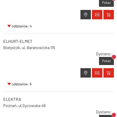
Br
Pokaż
oddziałów: 4
ELHURT-ELMET
Białystok, ul. Baranowicka 115
Dystans:
Br
Pokaż
oddziałów: 6
ELEKTRA
Poznań, ul.Sycowska 46
Dystans:
Br