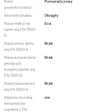
Kolor
Pomarańczowy
powłoki/izolacji:
Geometria kabla:
Okrągły
Klasa reakcji na
Eca
ogień wg EN 13501-
6:
Klasa emisji dymu
Brak
wg EN 13501-6:
Klasa wytwarzania
Brak
płonących
kropel/cząstek wg
EN 13501-6:
Klasa kwasowości
Brak
wg EN 13501-6:
Odporny na niską
nie
temperaturę
(zgodnie z EN