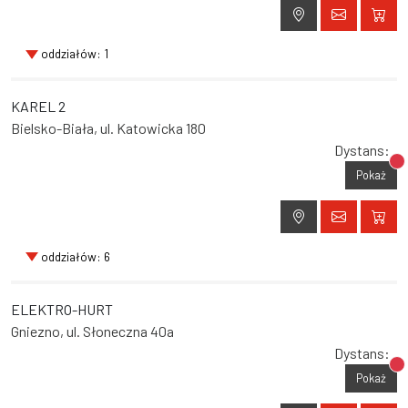
oddziałów: 1
KAREL 2
Bielsko-Biała, ul. Katowicka 180
Dystans:
Br
Pokaż
oddziałów: 6
ELEKTRO-HURT
Gniezno, ul. Słoneczna 40a
Dystans:
Br
Pokaż