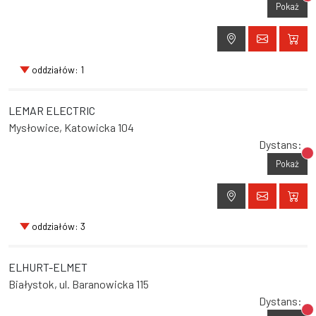
Br
Pokaż
oddziałów: 1
LEMAR ELECTRIC
Mysłowice, Katowicka 104
Dystans:
Br
Pokaż
oddziałów: 3
ELHURT-ELMET
Białystok, ul. Baranowicka 115
Dystans:
Br