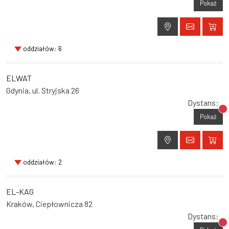
Pokaż
oddziałów: 6
ELWAT
Gdynia, ul. Stryjska 26
Dystans:
Br
Pokaż
oddziałów: 2
EL-KAG
Kraków, Ciepłownicza 82
Dystans:
Br