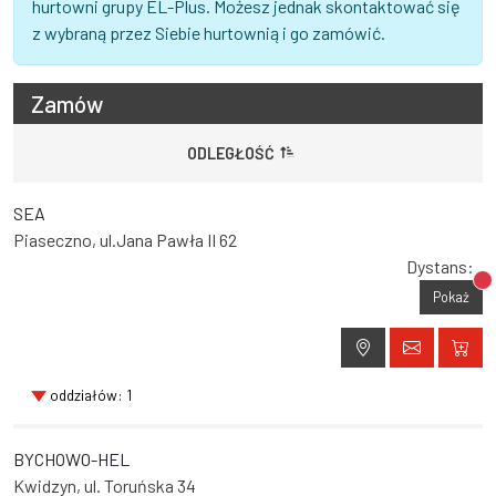
hurtowni grupy EL-Plus. Możesz jednak skontaktować się
z wybraną przez Siebie hurtownią i go zamówić.
Zamów
ODLEGŁOŚĆ
SEA
Piaseczno, ul.Jana Pawła II 62
Dystans:
Br
Pokaż
oddziałów: 1
BYCHOWO-HEL
Kwidzyn, ul. Toruńska 34