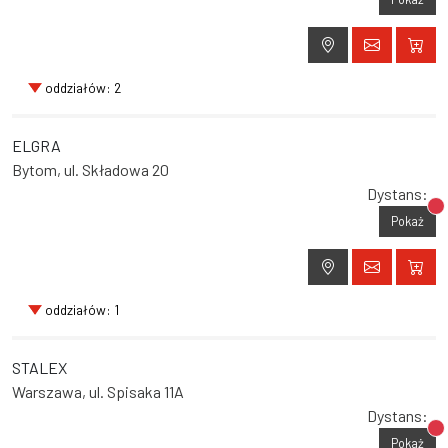
oddziałów: 2
ELGRA
Bytom, ul. Składowa 20
Dystans:
Br
Pokaż
oddziałów: 1
STALEX
Warszawa, ul. Spisaka 11A
Dystans:
Br
Pokaż