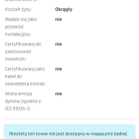
Kształt żyły:
Okrągły
Nadaje się jako
nie
przewód
instalacyjny:
Certyfikowany do
nie
zastosowań
morskich:
Certyfikowany jako
nie
kabel do
oświetlenia lotnisk:
Niska emisja
nie
dymów zgodnie z
IEC 61034-2:
Niestety ten towar nie jest dostępny w magazynie żadnej