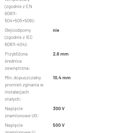
(zgodnie z EN
60811-
504+505+506):
Olejoodporny
nie
(zgodnie z IEC
60811-404):
Przybliżona
2,6 mm
średnica
zewnętrzna:
Min. dopuszczalny
10,4 mm
promień zginania w
instalacjach
stałych:
Napięcie
300 V
znamionowe U0:
Napięcie
500 V
znamionowe U: