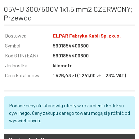
05V-U 300/500V 1x1,5 mm2 CZERWONY;
Przewód
Informacja
Dostawca
Wartość
ELPAR Fabryka Kabli Sp. z o.o.
Symbol
5901854400600
Kod GTIN (EAN)
5901854400600
Jednostka
kilometr
Cena katalogowa
1 526,43 zł (1 241,00 zł + 23% VAT)
Podane ceny nie stanowią oferty w rozumieniu kodeksu
cywilnego. Ceny zakupu danego towaru mogą się różnić od
wyświetlonych.