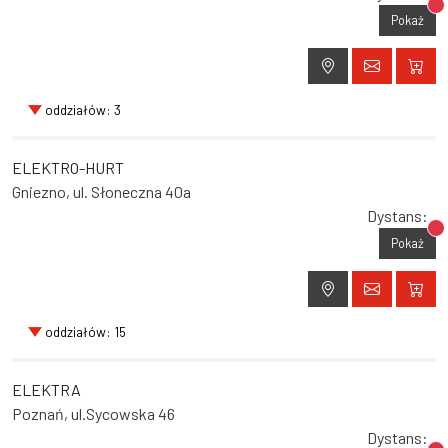
Br
Pokaż
oddziałów: 3
ELEKTRO-HURT
Gniezno, ul. Słoneczna 40a
Dystans:
Br
Pokaż
oddziałów: 15
ELEKTRA
Poznań, ul.Sycowska 46
Dystans: