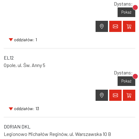
Dystans:
Br
Pokaż
oddziałów: 1
EL12
Opole, ul. Św. Anny 5
Dystans:
Br
Pokaż
oddziałów: 13
DORIAN DKL
Legionowo Michałów Reginów, ul. Warszawska 10 B