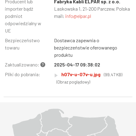
Informacja
Producent lub
Wartość
Fabryka Kabli ELPAR sp. z o.o.
importer bądź
Laskowska 1, 21-200 Parczew, Polska
podmiot
mail:
info@elpar.pl
odpowiedzialny w
UE
Bezpieczeństwo
Dostawca zapewnia o
towaru
bezpieczeństwie oferowanego
produktu
Zaktualizowano:
2025-04-17 09:38:02
Pliki do pobrania:
h07v-u-07v-u.jpg
(99,47 KB)
(Obraz poglądowy)
Województwo Dolnośląskie
Województwo Kujawsko-pomorskie
Województwo Lubelskie
Województwo Lubuskie
Województwo Łódzkie
Województwo Małopolskie
Województwo Mazowieckie
Województwo Opolskie
Województwo Podkarpackie
Województwo Podlaskie
Województwo Pomorskie
Województwo Śląskie
Województwo Świętokrzyskie
Województwo Warmińsko-mazurskie
Województwo Wielkopolskie
Województwo Zachodniopomorskie