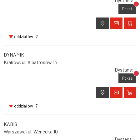
Dystans:
Br
Pokaż
oddziałów: 2
DYNAMIK
Kraków, ul. Albatrosów 13
Dystans:
Br
Pokaż
oddziałów: 7
KABIS
Warszawa, ul. Wenecka 10
Dystans: