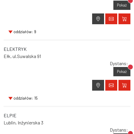
Br
Pokaż
oddziałów: 9
ELEKTRYK
Ełk, ul.Suwalska 91
Dystans:
Br
Pokaż
oddziałów: 15
ELPIE
Lublin, Inżynierska 3
Dystans: