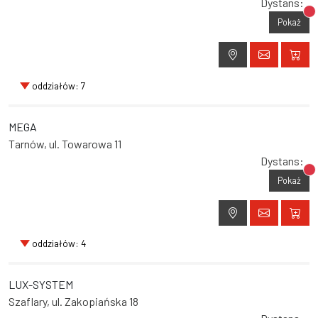
Dystans:
Br
Pokaż
oddziałów: 7
MEGA
Tarnów, ul. Towarowa 11
Dystans:
Br
Pokaż
oddziałów: 4
LUX-SYSTEM
Szaflary, ul. Zakopiańska 18