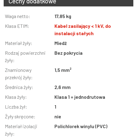
Cechy dodatkowe
Informacja
Waga netto:
Wartość
17,85 kg
Klasa ETIM:
Kabel zasilający < 1 kV, do
instalacji stałych
Materiał żyły:
Miedź
Rodzaj powierzchni
Bez pokrycia
żyły:
Znamionowy
1,5 mm²
przekrój żyły:
Średnica żyły:
2,6 mm
Klasa żyły:
Klasa 1 = jednodrutowa
Liczba żył:
1
Żyły skręcone:
nie
Materiał izolacji
Polichlorek winylu (PVC)
żyły: