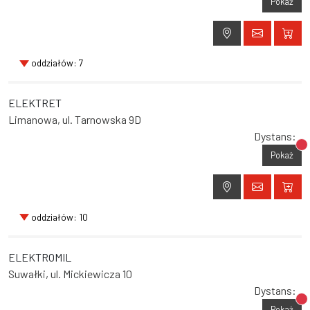
Pokaż
oddziałów: 7
ELEKTRET
Limanowa, ul. Tarnowska 9D
Dystans:
Br
Pokaż
oddziałów: 10
ELEKTROMIL
Suwałki, ul. Mickiewicza 10
Dystans:
Br
Pokaż