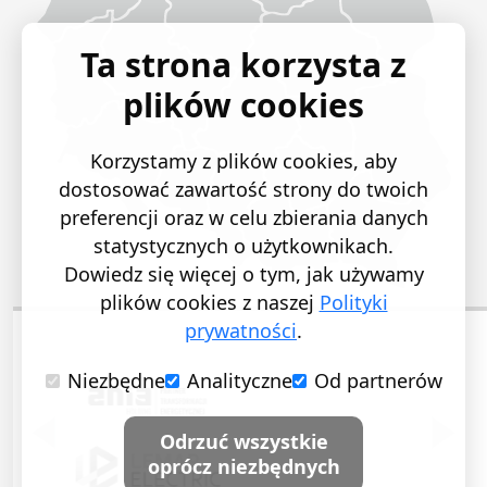
Ta strona korzysta z
plików cookies
Korzystamy z plików cookies, aby
dostosować zawartość strony do twoich
preferencji oraz w celu zbierania danych
statystycznych o użytkownikach.
Dowiedz się więcej o tym, jak używamy
plików cookies z naszej
Polityki
prywatności
.
Niezbędne
Analityczne
Od partnerów
POPRZEDNI SLAJD
NASTĘ
Odrzuć wszystkie
oprócz niezbędnych