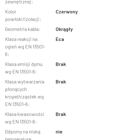
zewnętrznej:
Kolor
Czerwony
powłoki/izolacji:
Geometria kabla:
Okrągły
Klasa reakcji na
Eca
ogień wg EN 13501-
6:
Klasa emisji dymu
Brak
wg EN 13501-6:
Klasa wytwarzania
Brak
płonących
kropel/cząstek wg
EN 13501-6:
Klasa kwasowości
Brak
wg EN 13501-6:
Odporny na niską
nie
temperaturę