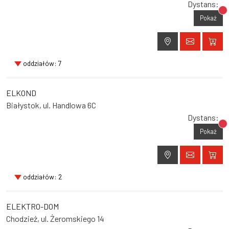
Dystans:
Br
Pokaż
oddziałów: 7
ELKOND
Białystok, ul. Handlowa 6C
Dystans:
Br
Pokaż
oddziałów: 2
ELEKTRO-DOM
Chodzież, ul. Żeromskiego 14