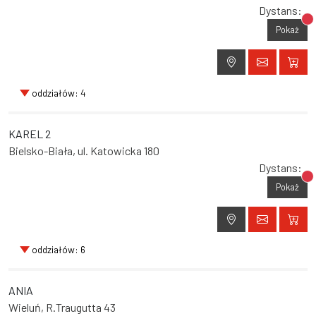
Dystans:
Br
Pokaż
oddziałów: 4
KAREL 2
Bielsko-Biała, ul. Katowicka 180
Dystans:
Br
Pokaż
oddziałów: 6
ANIA
Wieluń, R.Traugutta 43