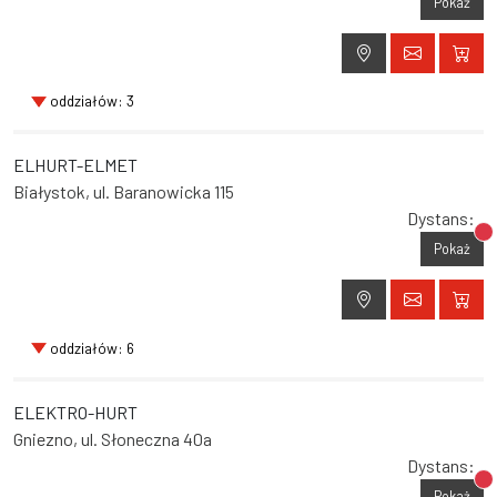
Pokaż
oddziałów: 3
ELHURT-ELMET
Białystok, ul. Baranowicka 115
Dystans:
Br
Pokaż
oddziałów: 6
ELEKTRO-HURT
Gniezno, ul. Słoneczna 40a
Dystans:
Br
Pokaż