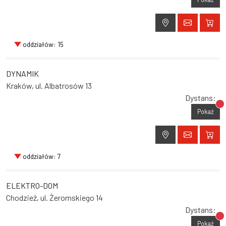
oddziałów: 15
DYNAMIK
Kraków, ul. Albatrosów 13
Dystans:
Br
Pokaż
oddziałów: 7
ELEKTRO-DOM
Chodzież, ul. Żeromskiego 14
Dystans:
Br
Pokaż