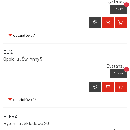
Dystans:
Br
Pokaż
oddziałów: 7
EL12
Opole, ul. Św. Anny 5
Dystans:
Br
Pokaż
oddziałów: 13
ELGRA
Bytom, ul. Składowa 20