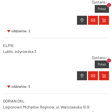
Dystans:
Br
Pokaż
oddziałów: 2
ELPIE
Lublin, Inżynierska 3
Dystans:
Br
Pokaż
oddziałów: 5
DORIAN DKL
Legionowo Michałów Reginów, ul. Warszawska 10 B