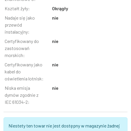
Kształt żyły:
Okrągły
Nadaje się jako
nie
przewód
instalacyjny:
Certyfikowany do
nie
zastosowań
morskich:
Certyfikowany jako
nie
kabel do
oświetlenia lotnisk:
Niska emisja
nie
dymów zgodnie z
IEC 61034-2:
Niestety ten towar nie jest dostępny w magazynie żadnej