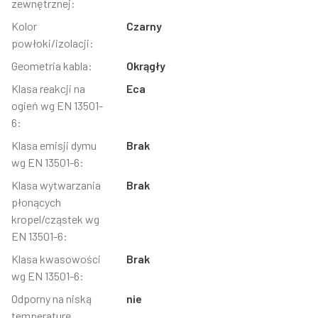
zewnętrznej:
Kolor
Czarny
powłoki/izolacji:
Geometria kabla:
Okrągły
Klasa reakcji na
Eca
ogień wg EN 13501-
6:
Klasa emisji dymu
Brak
wg EN 13501-6:
Klasa wytwarzania
Brak
płonących
kropel/cząstek wg
EN 13501-6:
Klasa kwasowości
Brak
wg EN 13501-6:
Odporny na niską
nie
temperaturę