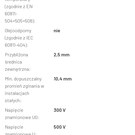
(zgodnie z EN
60811-
504+505+506):
Olejoodporny
nie
(zgodnie z IEC
60811-404):
Przybliżona
2,5 mm
średnica
zewnętrzna:
Min. dopuszczalny
10,4 mm
promień zginania w
instalacjach
stałych:
Napięcie
300 V
znamionowe U0:
Napięcie
500 V
znamionowe U: