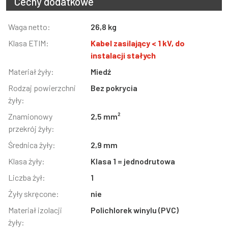
Cechy dodatkowe
Informacja
Waga netto:
Wartość
26,8 kg
Klasa ETIM:
Kabel zasilający < 1 kV, do
instalacji stałych
Materiał żyły:
Miedź
Rodzaj powierzchni
Bez pokrycia
żyły:
Znamionowy
2,5 mm²
przekrój żyły:
Średnica żyły:
2,9 mm
Klasa żyły:
Klasa 1 = jednodrutowa
Liczba żył:
1
Żyły skręcone:
nie
Materiał izolacji
Polichlorek winylu (PVC)
żyły: