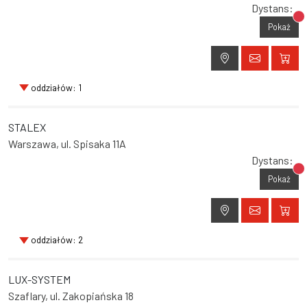
Dystans:
Br
Pokaż
oddziałów: 1
STALEX
Warszawa, ul. Spisaka 11A
Dystans:
Br
Pokaż
oddziałów: 2
LUX-SYSTEM
Szaflary, ul. Zakopiańska 18