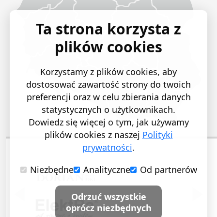
Ta strona korzysta z
plików cookies
Korzystamy z plików cookies, aby
dostosować zawartość strony do twoich
preferencji oraz w celu zbierania danych
statystycznych o użytkownikach.
Dowiedz się więcej o tym, jak używamy
plików cookies z naszej
Polityki
prywatności
.
Niezbędne
Analityczne
Od partnerów
POPRZEDNI SLAJD
NASTĘ
Odrzuć wszystkie
oprócz niezbędnych