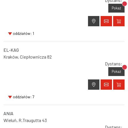
Dystans:
Br
Pokaż
oddziałów: 1
EL-KAG
Kraków, Ciepłownicza 82
Dystans:
Br
Pokaż
oddziałów: 7
ANIA
Wieluń, R.Traugutta 43
Dystans: