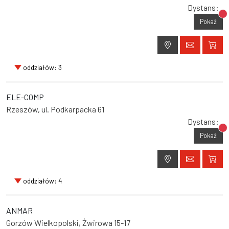
Dystans:
Br
Pokaż
oddziałów: 3
ELE-COMP
Rzeszów, ul. Podkarpacka 61
Dystans:
Br
Pokaż
oddziałów: 4
ANMAR
Gorzów Wielkopolski, Żwirowa 15-17