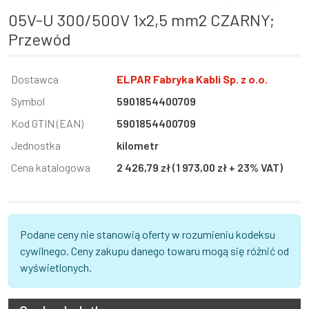
05V-U 300/500V 1x2,5 mm2 CZARNY;
Przewód
Informacja
Dostawca
Wartość
ELPAR Fabryka Kabli Sp. z o.o.
Symbol
5901854400709
Kod GTIN (EAN)
5901854400709
Jednostka
kilometr
Cena katalogowa
2 426,79 zł (1 973,00 zł + 23% VAT)
Podane ceny nie stanowią oferty w rozumieniu kodeksu
cywilnego. Ceny zakupu danego towaru mogą się różnić od
wyświetlonych.