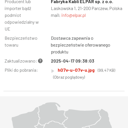
Informacja
Producent lub
Wartość
Fabryka Kabli ELPAR sp. z o.o.
importer bądź
Laskowska 1, 21-200 Parczew, Polska
podmiot
mail:
info@elpar.pl
odpowiedzialny w
UE
Bezpieczeństwo
Dostawca zapewnia o
towaru
bezpieczeństwie oferowanego
produktu
Zaktualizowano:
2025-04-17 09:38:03
Pliki do pobrania:
h07v-u-07v-u.jpg
(99,47 KB)
(Obraz poglądowy)
Województwo Dolnośląskie
Województwo Kujawsko-pomorskie
Województwo Lubelskie
Województwo Lubuskie
Województwo Łódzkie
Województwo Małopolskie
Województwo Mazowieckie
Województwo Opolskie
Województwo Podkarpackie
Województwo Podlaskie
Województwo Pomorskie
Województwo Śląskie
Województwo Świętokrzyskie
Województwo Warmińsko-mazurskie
Województwo Wielkopolskie
Województwo Zachodniopomorskie