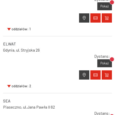
Br
Pokaż
oddziałów: 1
ELWAT
Gdynia, ul. Stryjska 26
Dystans:
Br
Pokaż
oddziałów: 2
SEA
Piaseczno, ul.Jana Pawła II 62
Dystans: