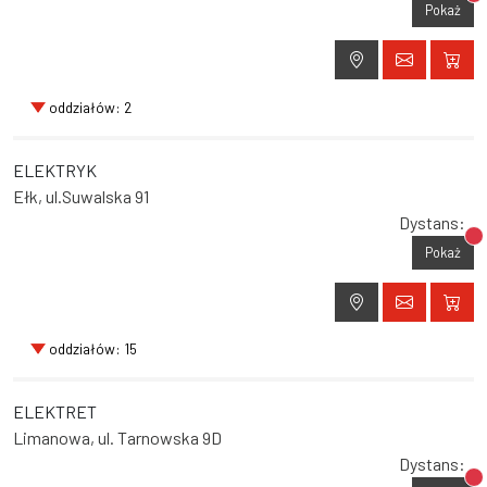
Br
Pokaż
oddziałów: 2
ELEKTRYK
Ełk, ul.Suwalska 91
Dystans:
Br
Pokaż
oddziałów: 15
ELEKTRET
Limanowa, ul. Tarnowska 9D
Dystans:
Br