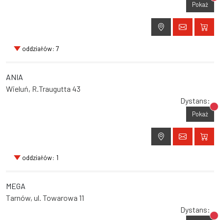
Br
Pokaż
oddziałów: 7
ANIA
Wieluń, R.Traugutta 43
Dystans:
Br
Pokaż
oddziałów: 1
MEGA
Tarnów, ul. Towarowa 11
Dystans:
Br