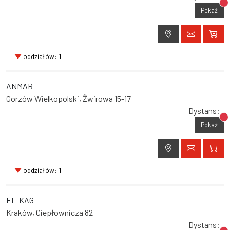
Br
Pokaż
oddziałów: 1
ANMAR
Gorzów Wielkopolski, Żwirowa 15-17
Dystans:
Br
Pokaż
oddziałów: 1
EL-KAG
Kraków, Ciepłownicza 82
Dystans: