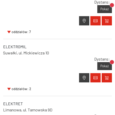
Dystans:
Br
Pokaż
oddziałów: 7
ELEKTROMIL
Suwałki, ul. Mickiewicza 10
Dystans:
Br
Pokaż
oddziałów: 2
ELEKTRET
Limanowa, ul. Tarnowska 9D