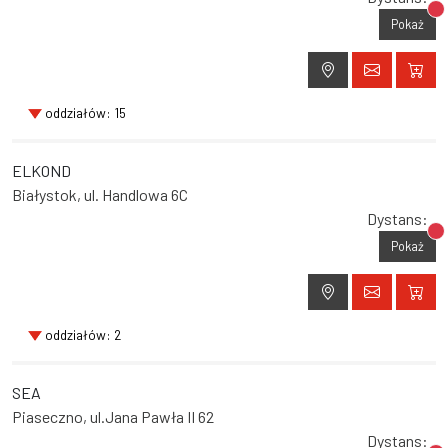
Br
Pokaż
oddziałów: 15
ELKOND
Białystok, ul. Handlowa 6C
Dystans:
Br
Pokaż
oddziałów: 2
SEA
Piaseczno, ul.Jana Pawła II 62
Dystans: