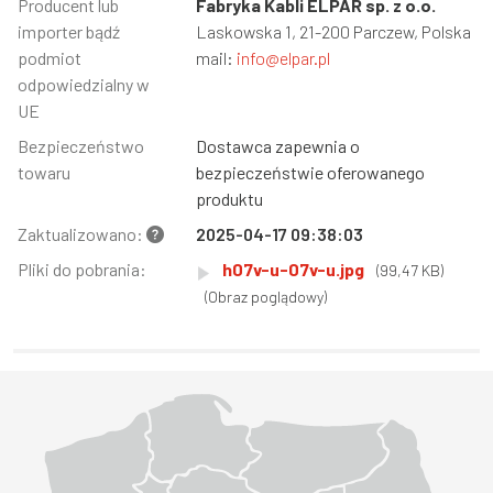
Informacja
Producent lub
Wartość
Fabryka Kabli ELPAR sp. z o.o.
importer bądź
Laskowska 1, 21-200 Parczew, Polska
podmiot
mail:
info@elpar.pl
odpowiedzialny w
UE
Bezpieczeństwo
Dostawca zapewnia o
towaru
bezpieczeństwie oferowanego
produktu
Zaktualizowano:
2025-04-17 09:38:03
Pliki do pobrania:
h07v-u-07v-u.jpg
(99,47 KB)
(Obraz poglądowy)
Województwo Dolnośląskie
Województwo Kujawsko-pomorskie
Województwo Lubelskie
Województwo Lubuskie
Województwo Łódzkie
Województwo Małopolskie
Województwo Mazowieckie
Województwo Opolskie
Województwo Podkarpackie
Województwo Podlaskie
Województwo Pomorskie
Województwo Śląskie
Województwo Świętokrzyskie
Województwo Warmińsko-mazurskie
Województwo Wielkopolskie
Województwo Zachodniopomorskie