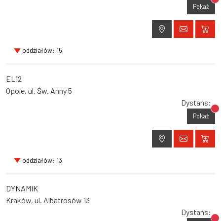
Br
Pokaż
oddziałów: 15
EL12
Opole, ul. Św. Anny 5
Dystans:
Br
Pokaż
oddziałów: 13
DYNAMIK
Kraków, ul. Albatrosów 13
Dystans: