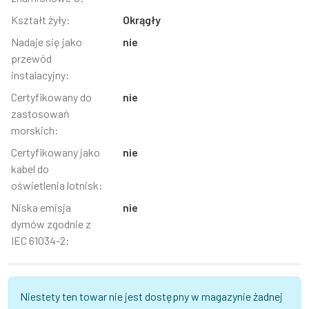
Kształt żyły:
Okrągły
Nadaje się jako
nie
przewód
instalacyjny:
Certyfikowany do
nie
zastosowań
morskich:
Certyfikowany jako
nie
kabel do
oświetlenia lotnisk:
Niska emisja
nie
dymów zgodnie z
IEC 61034-2:
Niestety ten towar nie jest dostępny w magazynie żadnej