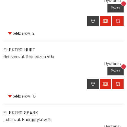
Dystans:
Br
Pokaż
oddziałów: 2
ELEKTRO-HURT
Gniezno, ul. Słoneczna 40a
Dystans:
Br
Pokaż
oddziałów: 15
ELEKTRO-SPARK
Lublin, ul. Energetyków 15
Dystans: