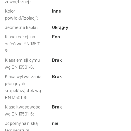
zewnętrznej:
Kolor
Inne
powłoki/izolacji:
Geometria kabla:
Okrągły
Klasa reakcji na
Eca
ogień wg EN 13501-
6:
Klasa emisji dymu
Brak
wg EN 13501-6:
Klasa wytwarzania
Brak
płonących
kropel/cząstek wg
EN 13501-6:
Klasa kwasowości
Brak
wg EN 13501-6:
Odporny na niską
nie
temperaturę