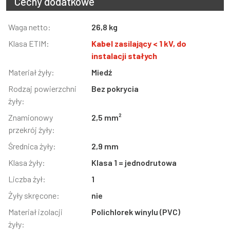
Cechy dodatkowe
Informacja
Waga netto:
Wartość
26,8 kg
Klasa ETIM:
Kabel zasilający < 1 kV, do
instalacji stałych
Materiał żyły:
Miedź
Rodzaj powierzchni
Bez pokrycia
żyły:
Znamionowy
2,5 mm²
przekrój żyły:
Średnica żyły:
2,9 mm
Klasa żyły:
Klasa 1 = jednodrutowa
Liczba żył:
1
Żyły skręcone:
nie
Materiał izolacji
Polichlorek winylu (PVC)
żyły: