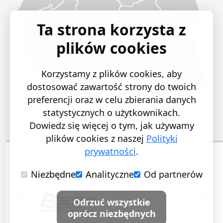
Ta strona korzysta z
plików cookies
Korzystamy z plików cookies, aby
dostosować zawartość strony do twoich
preferencji oraz w celu zbierania danych
statystycznych o użytkownikach.
Dowiedz się więcej o tym, jak używamy
plików cookies z naszej
Polityki
prywatności
.
Niezbędne
Analityczne
Od partnerów
POPRZEDNI SLAJD
NASTĘ
Odrzuć wszystkie
oprócz niezbędnych