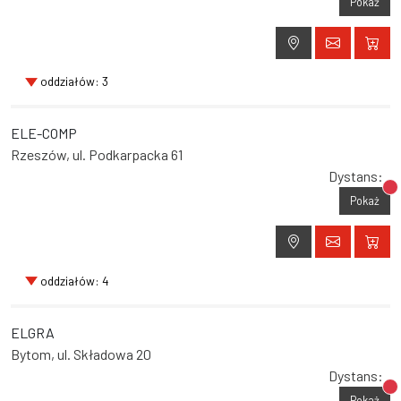
Pokaż
oddziałów: 3
ELE-COMP
Rzeszów, ul. Podkarpacka 61
Dystans:
Br
Pokaż
oddziałów: 4
ELGRA
Bytom, ul. Składowa 20
Dystans:
Br
Pokaż