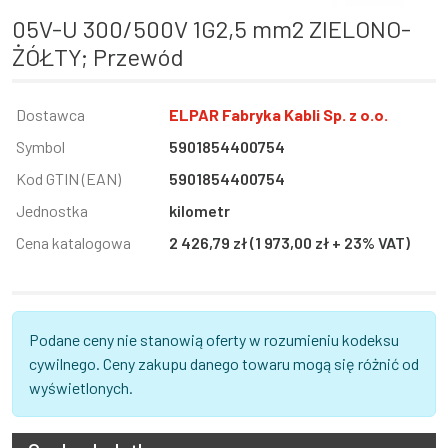
05V-U 300/500V 1G2,5 mm2 ZIELONO-
ŻÓŁTY; Przewód
Informacja
Dostawca
Wartość
ELPAR Fabryka Kabli Sp. z o.o.
Symbol
5901854400754
Kod GTIN (EAN)
5901854400754
Jednostka
kilometr
Cena katalogowa
2 426,79 zł (1 973,00 zł + 23% VAT)
Podane ceny nie stanowią oferty w rozumieniu kodeksu
cywilnego. Ceny zakupu danego towaru mogą się różnić od
wyświetlonych.