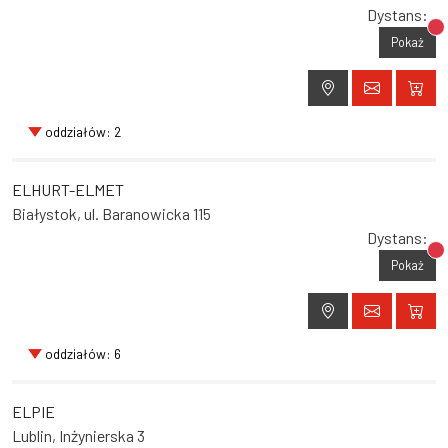
Dystans:
Br
Pokaż
oddziałów: 2
ELHURT-ELMET
Białystok, ul. Baranowicka 115
Dystans:
Br
Pokaż
oddziałów: 6
ELPIE
Lublin, Inżynierska 3