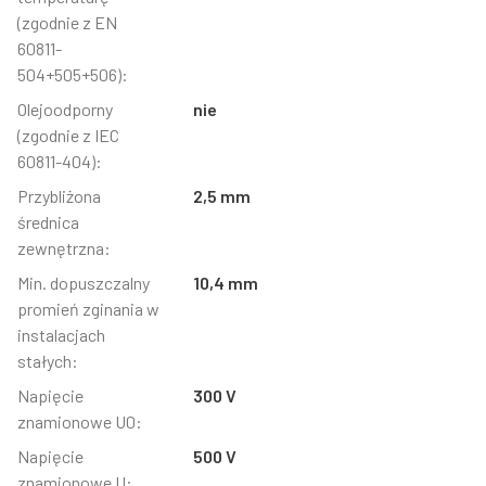
(zgodnie z EN
60811-
504+505+506):
Olejoodporny
nie
(zgodnie z IEC
60811-404):
Przybliżona
2,5 mm
średnica
zewnętrzna:
Min. dopuszczalny
10,4 mm
promień zginania w
instalacjach
stałych:
Napięcie
300 V
znamionowe U0:
Napięcie
500 V
znamionowe U: