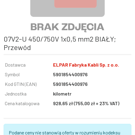
07V2-U 450/750V 1x0,5 mm2 BIAŁY;
Przewód
Informacja
Dostawca
Wartość
ELPAR Fabryka Kabli Sp. z o.o.
Symbol
5901854400976
Kod GTIN (EAN)
5901854400976
Jednostka
kilometr
Cena katalogowa
928,65 zł (755,00 zł + 23% VAT)
Podane ceny nie stanowią oferty w rozumieniu kodeksu