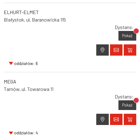
ELHURT-ELMET
Białystok, ul. Baranowicka 115
Dystans:
Br
Pokaż
oddziałów: 6
MEGA
Tarnów, ul. Towarowa 11
Dystans:
Br
Pokaż
oddziałów: 4