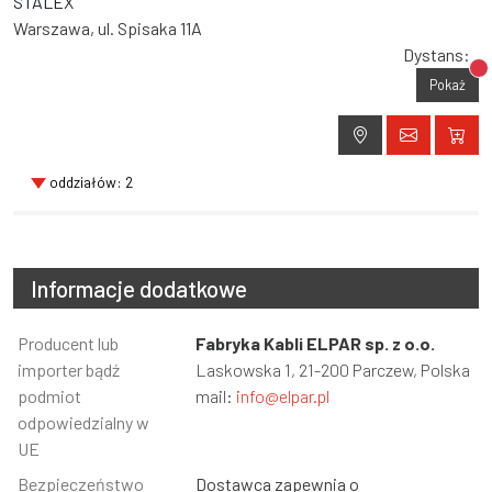
STALEX
Warszawa, ul. Spisaka 11A
Dystans:
Br
Pokaż
oddziałów: 2
Informacje dodatkowe
Informacja
Producent lub
Wartość
Fabryka Kabli ELPAR sp. z o.o.
importer bądź
Laskowska 1, 21-200 Parczew, Polska
podmiot
mail:
info@elpar.pl
odpowiedzialny w
UE
Bezpieczeństwo
Dostawca zapewnia o