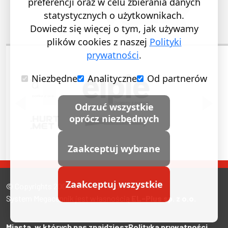
preferencji oraz w celu zbierania danych
statystycznych o użytkownikach.
Dowiedz się więcej o tym, jak używamy
plików cookies z naszej
Polityki
prywatności
.
Niezbędne
Analityczne
Od partnerów
POPRZEDNI SLAJD
NASTĘ
Odrzuć wszystkie
oprócz niezbędnych
Zaakceptuj wybrane
Zaakceptuj wszystkie
© Copyrights 2007-2026. All Rights Reserved.
System Megacennik jest własnością
EL-Plus sp. z o.o.
Miasta, w których nas znajdziesz
Polityka prywatności