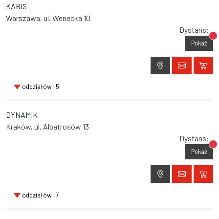
KABIS
Warszawa, ul. Wenecka 10
Dystans:
Br
Pokaż
oddziałów: 5
DYNAMIK
Kraków, ul. Albatrosów 13
Dystans:
Br
Pokaż
oddziałów: 7