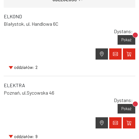
ELKOND
Białystok, ul. Handlowa 6C
Dystans:
Br
Pokaż
oddziałów: 2
ELEKTRA
Poznań, ul.Sycowska 46
Dystans:
Br
Pokaż
oddziałów: 9