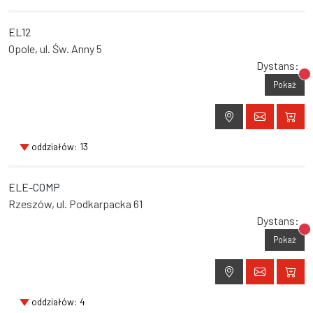
EL12
Opole, ul. Św. Anny 5
Dystans:
Br
Pokaż
oddziałów: 13
ELE-COMP
Rzeszów, ul. Podkarpacka 61
Dystans:
Br
Pokaż
oddziałów: 4