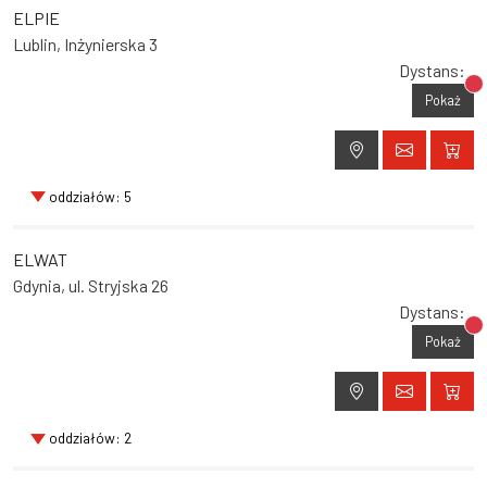
ELPIE
Lublin, Inżynierska 3
Dystans:
Br
Pokaż
oddziałów: 5
ELWAT
Gdynia, ul. Stryjska 26
Dystans:
Br
Pokaż
oddziałów: 2