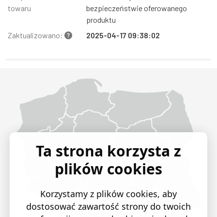
towaru
bezpieczeństwie oferowanego
produktu
Zaktualizowano:
2025-04-17 09:38:02
Województwo Dolnośląskie
Województwo Kujawsko-pomorskie
Województwo Lubelskie
Województwo Lubuskie
Województwo Łódzkie
Województwo Małopolskie
Województwo Mazowieckie
Województwo Opolskie
Województwo Podkarpackie
Województwo Podlaskie
Województwo Pomorskie
Województwo Śląskie
Województwo Świętokrzyskie
Województwo Warmińsko-mazurskie
Województwo Wielkopolskie
Województwo Zachodniopomorskie
Ta strona korzysta z
plików cookies
Korzystamy z plików cookies, aby
dostosować zawartość strony do twoich