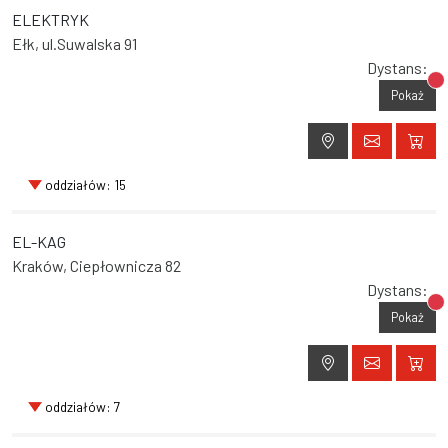
ELEKTRYK
Ełk, ul.Suwalska 91
Dystans:
Br
Pokaż
oddziałów: 15
EL-KAG
Kraków, Ciepłownicza 82
Dystans:
Br
Pokaż
oddziałów: 7