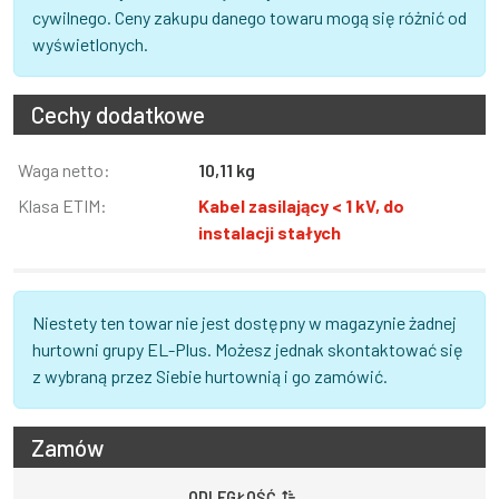
cywilnego. Ceny zakupu danego towaru mogą się różnić od
wyświetlonych.
Cechy dodatkowe
Informacja
Waga netto:
Wartość
10,11 kg
Klasa ETIM:
Kabel zasilający < 1 kV, do
instalacji stałych
Niestety ten towar nie jest dostępny w magazynie żadnej
hurtowni grupy EL-Plus. Możesz jednak skontaktować się
z wybraną przez Siebie hurtownią i go zamówić.
Zamów
ODLEGŁOŚĆ