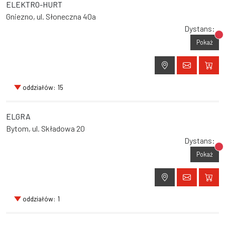
ELEKTRO-HURT
Gniezno, ul. Słoneczna 40a
Dystans:
Br
Pokaż
oddziałów: 15
ELGRA
Bytom, ul. Składowa 20
Dystans:
Br
Pokaż
oddziałów: 1