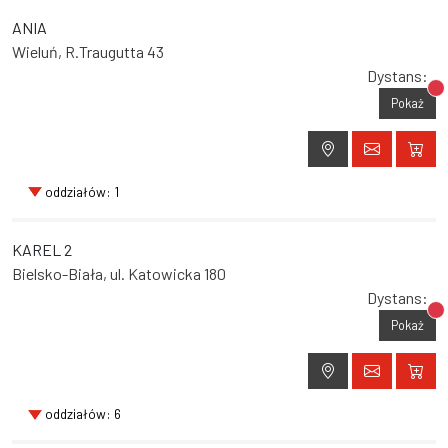
ANIA
Wieluń, R.Traugutta 43
Dystans:
Br
Pokaż
oddziałów: 1
KAREL 2
Bielsko-Biała, ul. Katowicka 180
Dystans:
Br
Pokaż
oddziałów: 6