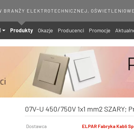
W BRANŻY ELEKTROTECHNICZNEJ, OŚWIETLENIOWE
Produkty
Okazje
Producenci
Promocje
Aktualn
07V-U 450/750V 1x1 mm2 SZARY; 
Informacja
Dostawca
Wartość
ELPAR Fabryka Kabli Sp.