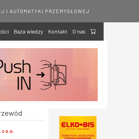
J I AUTOMATYKI PRZEMYSŁOWEJ
ości
Baza wiedzy
Kontakt
O nas
Przewód
 z o.o.