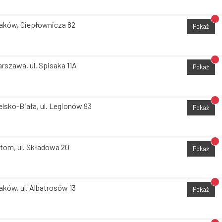
Br
aków, Ciepłownicza 82
Pokaż
Br
rszawa, ul. Spisaka 11A
Pokaż
Br
elsko-Biała, ul. Legionów 93
Pokaż
Br
tom, ul. Składowa 20
Pokaż
Br
aków, ul. Albatrosów 13
Pokaż