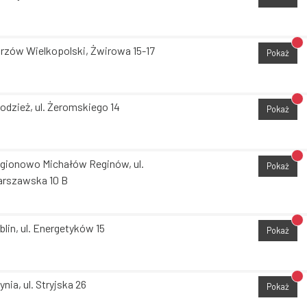
Br
rzów Wielkopolski, Żwirowa 15-17
Pokaż
Br
odzież, ul. Żeromskiego 14
Pokaż
Br
gionowo Michałów Reginów, ul.
Pokaż
rszawska 10 B
Br
blin, ul. Energetyków 15
Pokaż
Br
ynia, ul. Stryjska 26
Pokaż