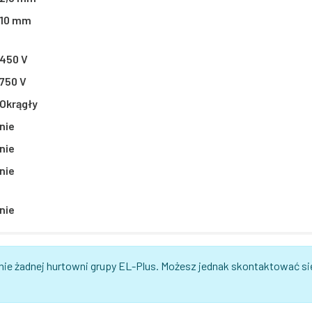
10 mm
450 V
750 V
Okrągły
nie
nie
nie
nie
nie żadnej hurtowni grupy EL-Plus. Możesz jednak skontaktować si