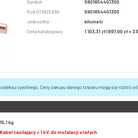
Symbol
5901854401300
Kod GTIN (EAN)
5901854401300
Jednostka
kilometr
Cena katalogowa
1 103,31 zł (897,00 zł + 
 kodeksu cywilnego. Ceny zakupu danego towaru mogą się różnić od
15,1 kg
Kabel zasilający < 1 kV, do instalacji stałych