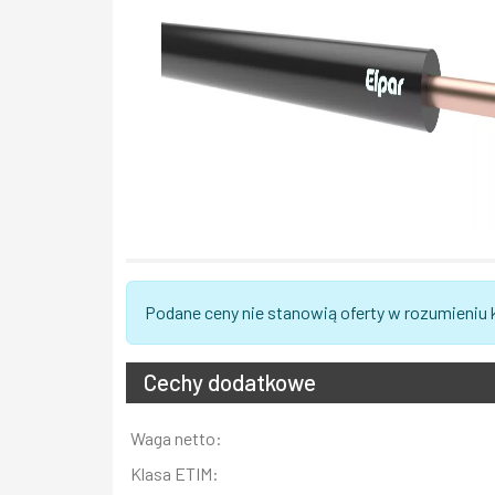
Podane ceny nie stanowią oferty w rozumieniu
Cechy dodatkowe
Informacja
Waga netto:
Wartość
Klasa ETIM: