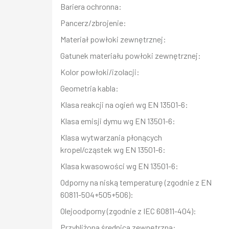
Bariera ochronna:
Pancerz/zbrojenie:
Materiał powłoki zewnętrznej:
Gatunek materiału powłoki zewnętrznej:
Kolor powłoki/izolacji:
Geometria kabla:
Klasa reakcji na ogień wg EN 13501-6:
Klasa emisji dymu wg EN 13501-6:
Klasa wytwarzania płonących
kropel/cząstek wg EN 13501-6:
Klasa kwasowości wg EN 13501-6:
Odporny na niską temperaturę (zgodnie z EN
60811-504+505+506):
Olejoodporny (zgodnie z IEC 60811-404):
Przybliżona średnica zewnętrzna: