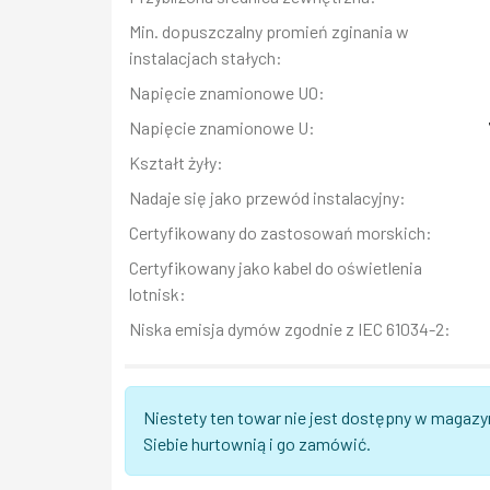
Min. dopuszczalny promień zginania w
instalacjach stałych:
Napięcie znamionowe U0:
Napięcie znamionowe U:
Kształt żyły:
Nadaje się jako przewód instalacyjny:
Certyfikowany do zastosowań morskich:
Certyfikowany jako kabel do oświetlenia
lotnisk:
Niska emisja dymów zgodnie z IEC 61034-2:
Niestety ten towar nie jest dostępny w magazy
Siebie hurtownią i go zamówić.