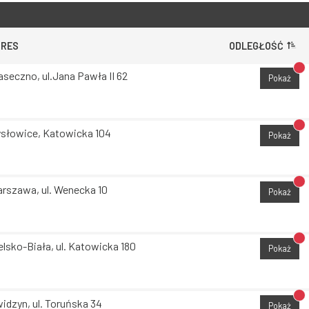
DRES
ODLEGŁOŚĆ
Br
aseczno, ul.Jana Pawła II 62
Pokaż
Br
słowice, Katowicka 104
Pokaż
Br
rszawa, ul. Wenecka 10
Pokaż
Br
elsko-Biała, ul. Katowicka 180
Pokaż
Br
idzyn, ul. Toruńska 34
Pokaż