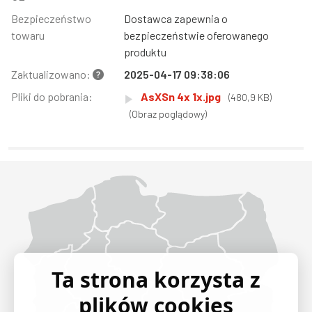
Bezpieczeństwo
Dostawca zapewnia o
towaru
bezpieczeństwie oferowanego
produktu
Zaktualizowano:
2025-04-17 09:38:06
Pliki do pobrania:
AsXSn 4x 1x.jpg
(480,9 KB)
(Obraz poglądowy)
Województwo Dolnośląskie
Województwo Kujawsko-pomorskie
Województwo Lubelskie
Województwo Lubuskie
Województwo Łódzkie
Województwo Małopolskie
Województwo Mazowieckie
Województwo Opolskie
Województwo Podkarpackie
Województwo Podlaskie
Województwo Pomorskie
Województwo Śląskie
Województwo Świętokrzyskie
Województwo Warmińsko-mazurskie
Województwo Wielkopolskie
Województwo Zachodniopomorskie
Ta strona korzysta z
plików cookies