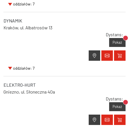
oddziałów: 7
DYNAMIK
Kraków, ul. Albatrosów 13
Dystans:
Br
Pokaż
oddziałów: 7
ELEKTRO-HURT
Gniezno, ul. Słoneczna 40a
Dystans:
Br
Pokaż