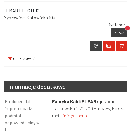
LEMAR ELECTRIC
Mysłowice, Katowicka 104
Dystans:
Br
Pokaż
oddziałów: 3
Informacje dodatkowe
Informacja
Producent lub
Wartość
Fabryka Kabli ELPAR sp. z o.o.
importer bądź
Laskowska 1, 21-200 Parczew, Polska
podmiot
mail:
info@elpar.pl
odpowiedzialny w
UE