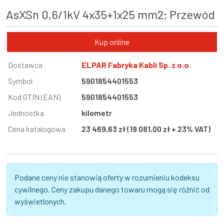
AsXSn 0,6/1kV 4x35+1x25 mm2; Przewód
Kup online
Informacja
Dostawca
Wartość
ELPAR Fabryka Kabli Sp. z o.o.
Symbol
5901854401553
Kod GTIN (EAN)
5901854401553
Jednostka
kilometr
Cena katalogowa
23 469,63 zł (19 081,00 zł + 23% VAT)
Podane ceny nie stanowią oferty w rozumieniu kodeksu
cywilnego. Ceny zakupu danego towaru mogą się różnić od
wyświetlonych.