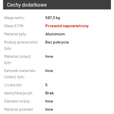
Cechy dodatkowe
Informacja
Waga netto:
Wartość
587,3 kg
Klasa ETIM:
Przewód napowietrzny
Materiał żyły:
Aluminium
Rodzaj powierzchni
Bez pokrycia
żyły:
Materiał izolacji
Inne
żyły:
Gatunek materiału
Inne
izolacji żyły:
Liczba żył:
5
Identyfikacja żył:
Brak
Element nośny:
Inne
Materiał powłoki
Inne