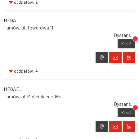
oddziałów: 2
MEGA
Tarnów, ul. Towarowa 11
Dystans:
Br
Pokaż
oddziałów: 4
MEGAEL
Tarnów, ul. Mościckiego 155
Dystans:
Br
Pokaż