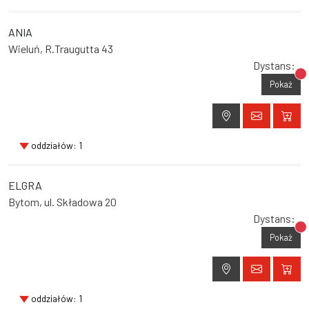
ANIA
Wieluń, R.Traugutta 43
Dystans:
Br
Pokaż
oddziałów: 1
ELGRA
Bytom, ul. Składowa 20
Dystans:
Br
Pokaż
oddziałów: 1