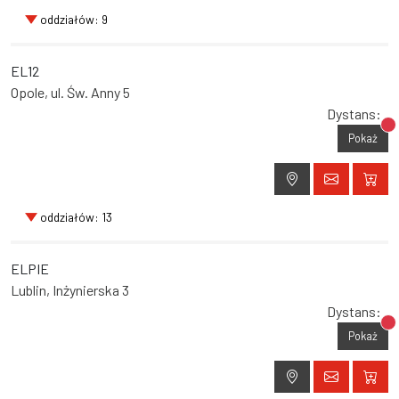
oddziałów: 9
EL12
Opole, ul. Św. Anny 5
Dystans:
Br
Pokaż
oddziałów: 13
ELPIE
Lublin, Inżynierska 3
Dystans:
Br
Pokaż