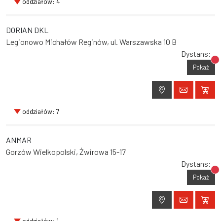
oddziałów: 4
DORIAN DKL
Legionowo Michałów Reginów, ul. Warszawska 10 B
Dystans:
Br
Pokaż
oddziałów: 7
ANMAR
Gorzów Wielkopolski, Żwirowa 15-17
Dystans:
Br
Pokaż
oddziałów: 1