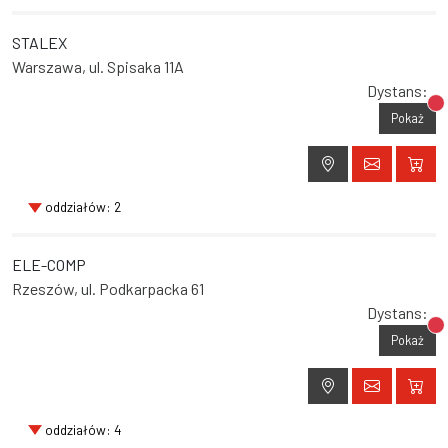
STALEX
Warszawa, ul. Spisaka 11A
Dystans:
Br
Pokaż
oddziałów: 2
ELE-COMP
Rzeszów, ul. Podkarpacka 61
Dystans:
Br
Pokaż
oddziałów: 4