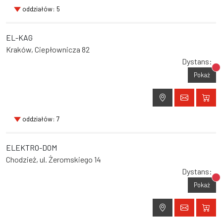
oddziałów: 5
EL-KAG
Kraków, Ciepłownicza 82
Dystans:
Br
Pokaż
oddziałów: 7
ELEKTRO-DOM
Chodzież, ul. Żeromskiego 14
Dystans:
Br
Pokaż