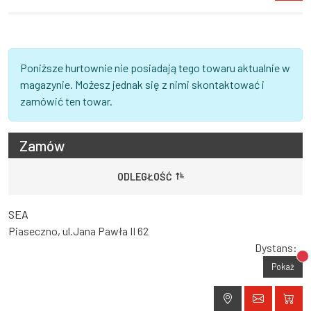
Poniższe hurtownie nie posiadają tego towaru aktualnie w
magazynie. Możesz jednak się z nimi skontaktować i
zamówić ten towar.
Zamów
ODLEGŁOŚĆ
SEA
Piaseczno, ul.Jana Pawła II 62
Dystans:
Br
Pokaż