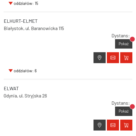
oddziałów: 15
ELHURT-ELMET
Białystok, ul. Baranowicka 115
Dystans:
Br
Pokaż
oddziałów: 6
ELWAT
Gdynia, ul. Stryjska 26
Dystans:
Br
Pokaż