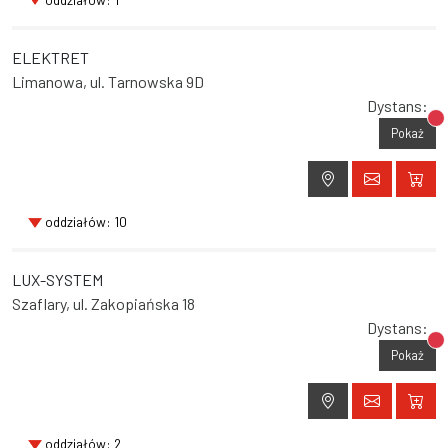
ELEKTRET
Limanowa, ul. Tarnowska 9D
Dystans:
Br
Pokaż
oddziałów: 10
LUX-SYSTEM
Szaflary, ul. Zakopiańska 18
Dystans:
Br
Pokaż
oddziałów: 2