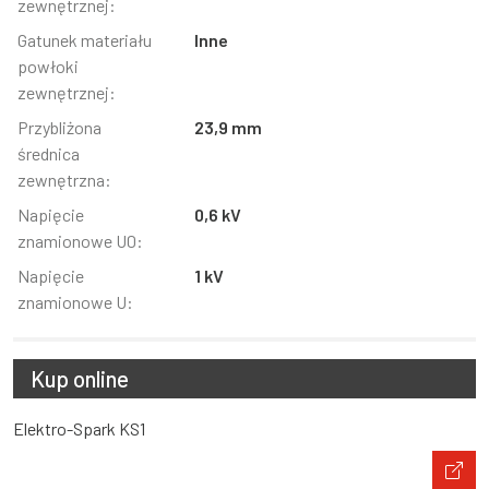
zewnętrznej:
Gatunek materiału
Inne
powłoki
zewnętrznej:
Przybliżona
23,9 mm
średnica
zewnętrzna:
Napięcie
0,6 kV
znamionowe U0:
Napięcie
1 kV
znamionowe U:
Kup online
Elektro-Spark KS1