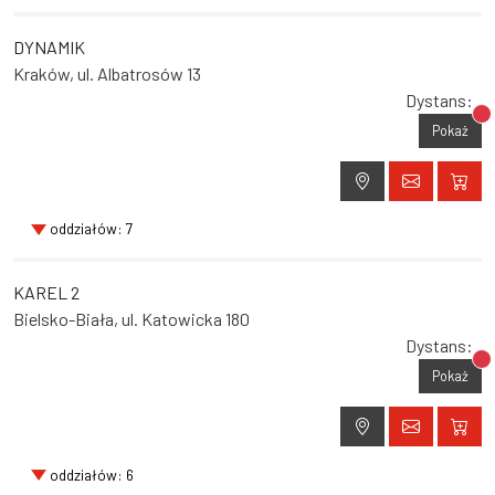
DYNAMIK
Kraków, ul. Albatrosów 13
Dystans:
Br
Pokaż
oddziałów: 7
KAREL 2
Bielsko-Biała, ul. Katowicka 180
Dystans:
Br
Pokaż
oddziałów: 6