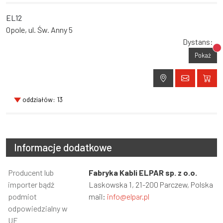
EL12
Opole, ul. Św. Anny 5
Dystans:
Br
Pokaż
oddziałów: 13
Informacje dodatkowe
Informacja
Producent lub
Wartość
Fabryka Kabli ELPAR sp. z o.o.
importer bądź
Laskowska 1, 21-200 Parczew, Polska
podmiot
mail:
info@elpar.pl
odpowiedzialny w
UE