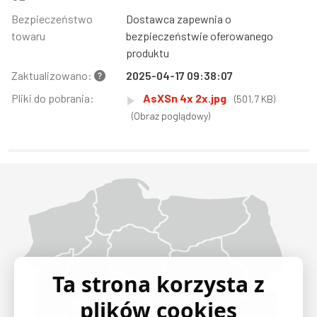
Bezpieczeństwo
Dostawca zapewnia o
towaru
bezpieczeństwie oferowanego
produktu
Zaktualizowano:
2025-04-17 09:38:07
Pliki do pobrania:
AsXSn 4x 2x.jpg
(501,7 KB)
(Obraz poglądowy)
Województwo Dolnośląskie
Województwo Kujawsko-pomorskie
Województwo Lubelskie
Województwo Lubuskie
Województwo Łódzkie
Województwo Małopolskie
Województwo Mazowieckie
Województwo Opolskie
Województwo Podkarpackie
Województwo Podlaskie
Województwo Pomorskie
Województwo Śląskie
Województwo Świętokrzyskie
Województwo Warmińsko-mazurskie
Województwo Wielkopolskie
Województwo Zachodniopomorskie
Ta strona korzysta z
plików cookies