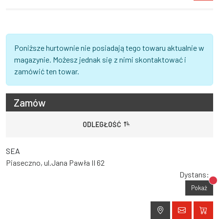
Poniższe hurtownie nie posiadają tego towaru aktualnie w
magazynie. Możesz jednak się z nimi skontaktować i
zamówić ten towar.
Zamów
ODLEGŁOŚĆ
SEA
Piaseczno, ul.Jana Pawła II 62
Dystans:
Br
Pokaż