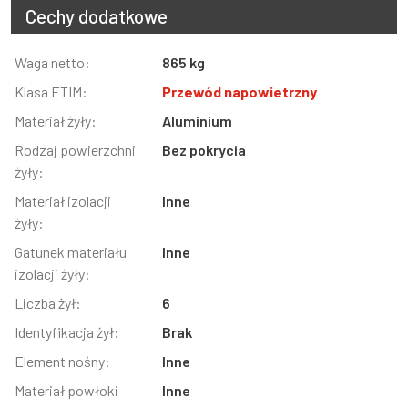
Cechy dodatkowe
Informacja
Waga netto:
Wartość
865 kg
Klasa ETIM:
Przewód napowietrzny
Materiał żyły:
Aluminium
Rodzaj powierzchni
Bez pokrycia
żyły:
Materiał izolacji
Inne
żyły:
Gatunek materiału
Inne
izolacji żyły:
Liczba żył:
6
Identyfikacja żył:
Brak
Element nośny:
Inne
Materiał powłoki
Inne