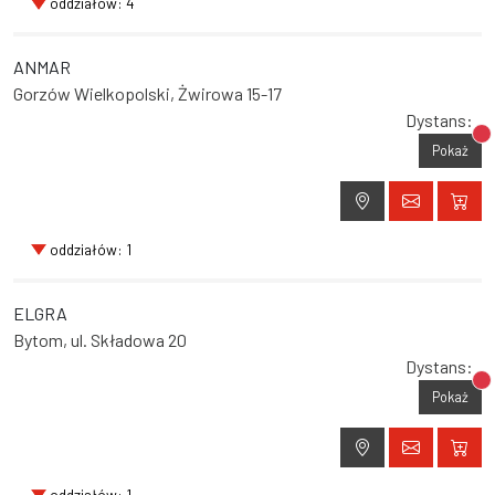
oddziałów: 4
ANMAR
Gorzów Wielkopolski, Żwirowa 15-17
Dystans:
Br
Pokaż
oddziałów: 1
ELGRA
Bytom, ul. Składowa 20
Dystans:
Br
Pokaż
oddziałów: 1