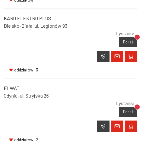
KARO ELEKTRO PLUS
Bielsko-Biała, ul. Legionów 93
Dystans:
Br
Pokaż
oddziałów: 3
ELWAT
Gdynia, ul. Stryjska 26
Dystans:
Br
Pokaż
oddziałów: 2