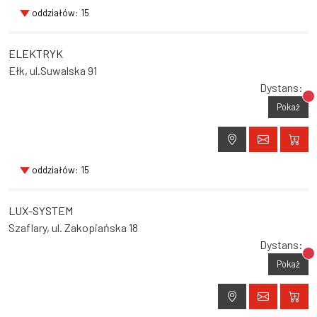
oddziałów: 15
ELEKTRYK
Ełk, ul.Suwalska 91
Dystans:
Br
Pokaż
oddziałów: 15
LUX-SYSTEM
Szaflary, ul. Zakopiańska 18
Dystans:
Br
Pokaż