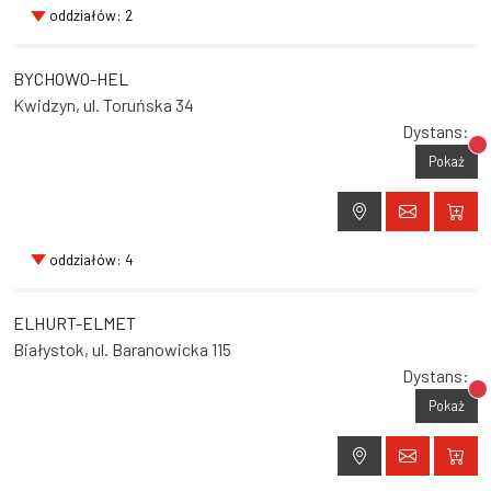
oddziałów: 2
BYCHOWO-HEL
Kwidzyn, ul. Toruńska 34
Dystans:
Br
Pokaż
oddziałów: 4
ELHURT-ELMET
Białystok, ul. Baranowicka 115
Dystans:
Br
Pokaż