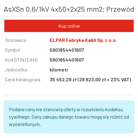
AsXSn 0,6/1kV 4x50+2x25 mm2; Przewód
Kup online
Informacja
Dostawca
Wartość
ELPAR Fabryka Kabli Sp. z o.o.
Symbol
5901854401607
Kod GTIN (EAN)
5901854401607
Jednostka
kilometr
Cena katalogowa
35 452,29 zł (28 823,00 zł + 23% VAT)
Podane ceny nie stanowią oferty w rozumieniu kodeksu
cywilnego. Ceny zakupu danego towaru mogą się różnić od
wyświetlonych.