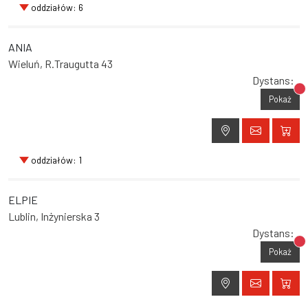
oddziałów: 6
ANIA
Wieluń, R.Traugutta 43
Dystans:
Br
Pokaż
oddziałów: 1
ELPIE
Lublin, Inżynierska 3
Dystans:
Br
Pokaż