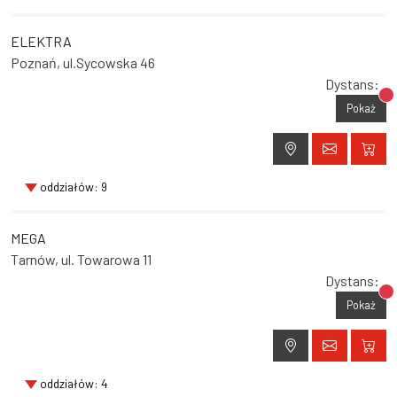
ELEKTRA
Poznań, ul.Sycowska 46
Dystans:
Br
Pokaż
oddziałów: 9
MEGA
Tarnów, ul. Towarowa 11
Dystans:
Br
Pokaż
oddziałów: 4