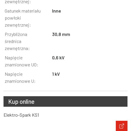
zewnętrznej:
Gatunek materiału
Inne
powłoki
zewnętrznej:
Przybliżona
30,8 mm
średnica
zewnętrzna:
Napięcie
0,6 kV
znamionowe U0:
Napięcie
1 kV
znamionowe U:
Kup online
Elektro-Spark KS1