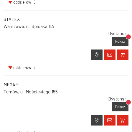
oddziałów: 5
STALEX
Warszawa, ul. Spisaka 11A
Dystans:
Br
Pokaż
oddziałów: 2
MEGAEL
Tarnów, ul. Mościckiego 155
Dystans:
Br
Pokaż