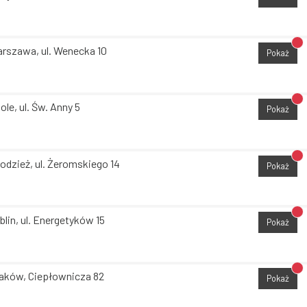
Br
rszawa, ul. Wenecka 10
Pokaż
Br
ole, ul. Św. Anny 5
Pokaż
Br
odzież, ul. Żeromskiego 14
Pokaż
Br
blin, ul. Energetyków 15
Pokaż
Br
aków, Ciepłownicza 82
Pokaż