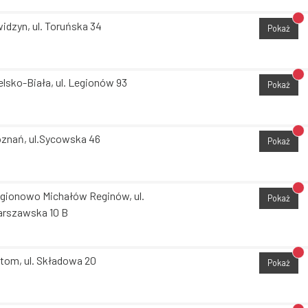
Br
idzyn, ul. Toruńska 34
Pokaż
Br
elsko-Biała, ul. Legionów 93
Pokaż
Br
znań, ul.Sycowska 46
Pokaż
Br
gionowo Michałów Reginów, ul.
Pokaż
rszawska 10 B
Br
tom, ul. Składowa 20
Pokaż