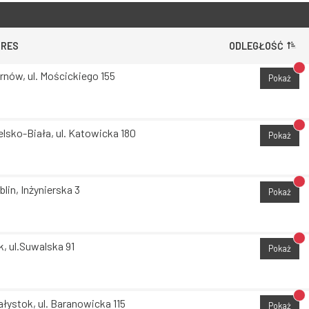
DRES
ODLEGŁOŚĆ
Br
rnów, ul. Mościckiego 155
Pokaż
Br
elsko-Biała, ul. Katowicka 180
Pokaż
Br
blin, Inżynierska 3
Pokaż
Br
k, ul.Suwalska 91
Pokaż
Br
ałystok, ul. Baranowicka 115
Pokaż