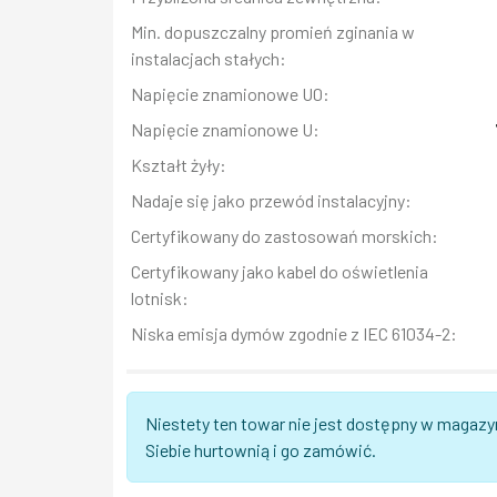
Min. dopuszczalny promień zginania w
instalacjach stałych:
Napięcie znamionowe U0:
Napięcie znamionowe U:
Kształt żyły:
Nadaje się jako przewód instalacyjny:
Certyfikowany do zastosowań morskich:
Certyfikowany jako kabel do oświetlenia
lotnisk:
Niska emisja dymów zgodnie z IEC 61034-2:
Niestety ten towar nie jest dostępny w magazy
Siebie hurtownią i go zamówić.