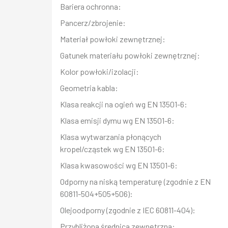
Bariera ochronna:
Pancerz/zbrojenie:
Materiał powłoki zewnętrznej:
Gatunek materiału powłoki zewnętrznej:
Kolor powłoki/izolacji:
Geometria kabla:
Klasa reakcji na ogień wg EN 13501-6:
Klasa emisji dymu wg EN 13501-6:
Klasa wytwarzania płonących
kropel/cząstek wg EN 13501-6:
Klasa kwasowości wg EN 13501-6:
Odporny na niską temperaturę (zgodnie z EN
60811-504+505+506):
Olejoodporny (zgodnie z IEC 60811-404):
Przybliżona średnica zewnętrzna: