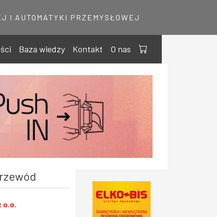
J I AUTOMATYKI PRZEMYSŁOWEJ
ści
Baza wiedzy
Kontakt
O nas
Przewód
 o.o.