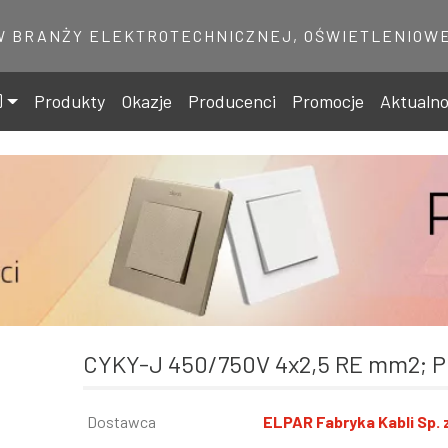
W BRANŻY ELEKTROTECHNICZNEJ, OŚWIETLENIOWE
Produkty
Okazje
Producenci
Promocje
Aktualno
CYKY-J 450/750V 4x2,5 RE mm2; 
Informacja
Dostawca
Wartość
ELPAR Fabryka Kabli Sp. z