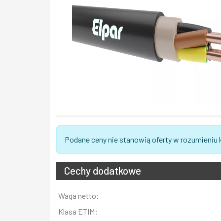
Podane ceny nie stanowią oferty w rozumieniu
Cechy dodatkowe
Informacja
Waga netto:
Wartość
Klasa ETIM: