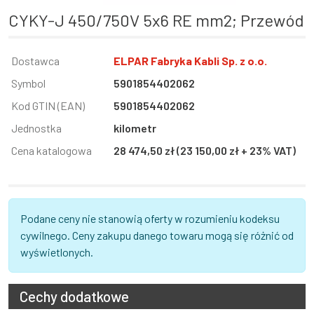
CYKY-J 450/750V 5x6 RE mm2; Przewód
Informacja
Dostawca
Wartość
ELPAR Fabryka Kabli Sp. z o.o.
Symbol
5901854402062
Kod GTIN (EAN)
5901854402062
Jednostka
kilometr
Cena katalogowa
28 474,50 zł (23 150,00 zł + 23% VAT)
Podane ceny nie stanowią oferty w rozumieniu kodeksu
cywilnego. Ceny zakupu danego towaru mogą się różnić od
wyświetlonych.
Cechy dodatkowe