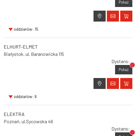
Br
Pokaż
oddziałów: 15
ELHURT-ELMET
Białystok, ul. Baranowicka 115
Dystans:
Br
Pokaż
oddziałów: 6
ELEKTRA
Poznań, ul.Sycowska 46
Dystans:
Br