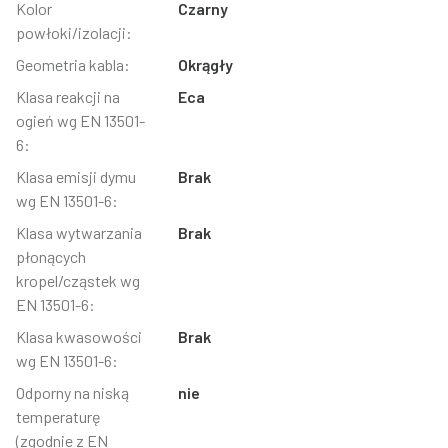
Kolor
Czarny
powłoki/izolacji:
Geometria kabla:
Okrągły
Klasa reakcji na
Eca
ogień wg EN 13501-
6:
Klasa emisji dymu
Brak
wg EN 13501-6:
Klasa wytwarzania
Brak
płonących
kropel/cząstek wg
EN 13501-6:
Klasa kwasowości
Brak
wg EN 13501-6:
Odporny na niską
nie
temperaturę
(zgodnie z EN