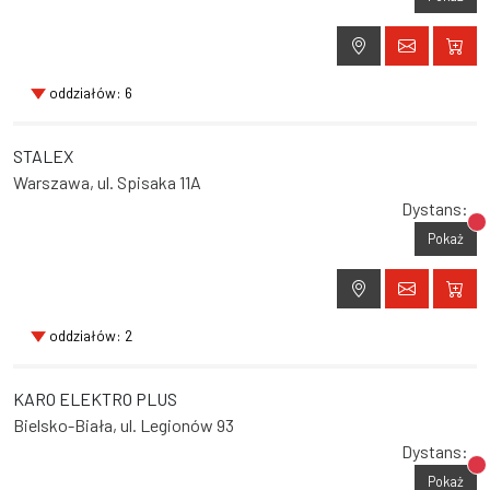
oddziałów: 6
STALEX
Warszawa, ul. Spisaka 11A
Dystans:
Br
Pokaż
oddziałów: 2
KARO ELEKTRO PLUS
Bielsko-Biała, ul. Legionów 93
Dystans:
Br
Pokaż