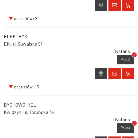
oddziałów: 2
ELEKTRYK
Ełk, ul.Suwalska 91
Dystans:
Br
Pokaż
oddziałów: 15
BYCHOWO-HEL
Kwidzyn, ul. Toruńska 34
Dystans:
Br
Pokaż