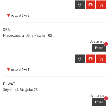
oddziałów: 2
SEA
Piaseczno, ul.Jana Pawła II 62
Dystans:
Br
Pokaż
oddziałów: 1
ELWAT
Gdynia, ul. Stryjska 26
Dystans:
Br
Pokaż