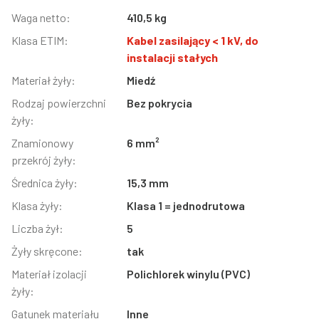
Informacja
Waga netto:
Wartość
410,5 kg
Klasa ETIM:
Kabel zasilający < 1 kV, do
instalacji stałych
Materiał żyły:
Miedź
Rodzaj powierzchni
Bez pokrycia
żyły:
Znamionowy
6 mm²
przekrój żyły:
Średnica żyły:
15,3 mm
Klasa żyły:
Klasa 1 = jednodrutowa
Liczba żył:
5
Żyły skręcone:
tak
Materiał izolacji
Polichlorek winylu (PVC)
żyły:
Gatunek materiału
Inne