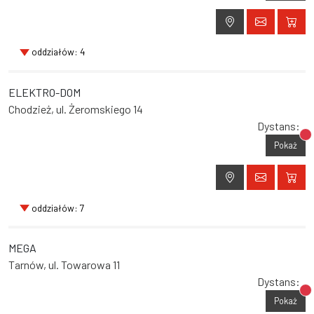
oddziałów: 4
ELEKTRO-DOM
Chodzież, ul. Żeromskiego 14
Dystans:
Br
Pokaż
oddziałów: 7
MEGA
Tarnów, ul. Towarowa 11
Dystans:
Br
Pokaż