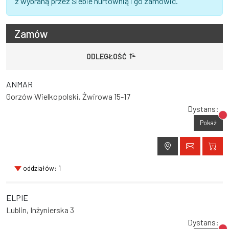
z wybraną przez Siebie hurtownią i go zamówić.
Zamów
ODLEGŁOŚĆ
ANMAR
Gorzów Wielkopolski, Żwirowa 15-17
Dystans:
Br
Pokaż
oddziałów: 1
ELPIE
Lublin, Inżynierska 3
Dystans: