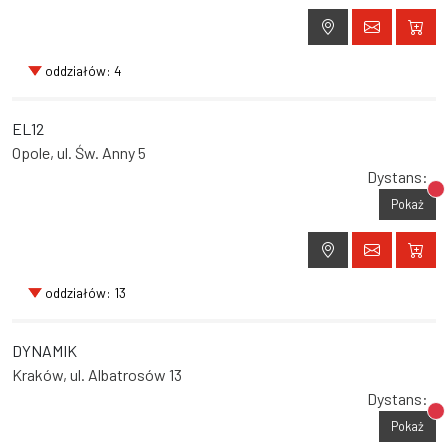
oddziałów: 4
EL12
Opole, ul. Św. Anny 5
Dystans:
Br
Pokaż
oddziałów: 13
DYNAMIK
Kraków, ul. Albatrosów 13
Dystans:
Br
Pokaż