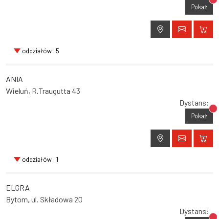
Br
Pokaż
oddziałów: 5
ANIA
Wieluń, R.Traugutta 43
Dystans:
Br
Pokaż
oddziałów: 1
ELGRA
Bytom, ul. Składowa 20
Dystans: