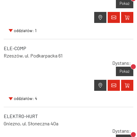
Br
Pokaż
oddziałów: 1
ELE-COMP
Rzeszów, ul. Podkarpacka 61
Dystans:
Br
Pokaż
oddziałów: 4
ELEKTRO-HURT
Gniezno, ul. Słoneczna 40a
Dystans: