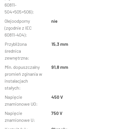
60811-
504+505+506):
Olejoodporny
nie
(zgodnie z IEC
60811-404):
Przybliżona
15,3 mm
średnica
zewnętrzna:
Min. dopuszczalny
91,8 mm
promień zginania w
instalacjach
stałych:
Napięcie
450 V
znamionowe U0:
Napięcie
750 V
znamionowe U: