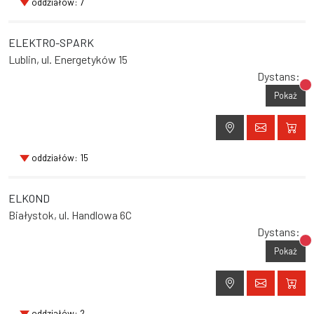
oddziałów: 7
ELEKTRO-SPARK
Lublin, ul. Energetyków 15
Dystans:
Br
Pokaż
oddziałów: 15
ELKOND
Białystok, ul. Handlowa 6C
Dystans:
Br
Pokaż
oddziałów: 2