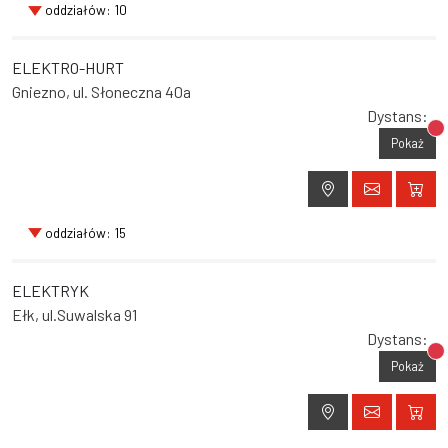
oddziałów: 10
ELEKTRO-HURT
Gniezno, ul. Słoneczna 40a
Dystans:
Br
Pokaż
oddziałów: 15
ELEKTRYK
Ełk, ul.Suwalska 91
Dystans:
Br
Pokaż