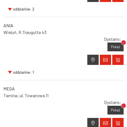
oddziałów: 2
ANIA
Wieluń, R.Traugutta 43
Dystans:
Br
Pokaż
oddziałów: 1
MEGA
Tarnów, ul. Towarowa 11
Dystans:
Br
Pokaż