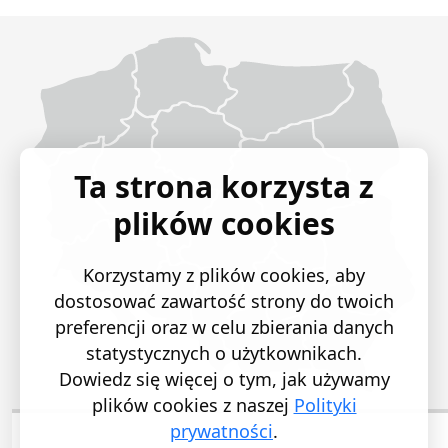
Województwo Dolnośląskie
Województwo Kujawsko-pomorskie
Województwo Lubelskie
Województwo Lubuskie
Województwo Łódzkie
Województwo Małopolskie
Województwo Mazowieckie
Województwo Opolskie
Województwo Podkarpackie
Województwo Podlaskie
Województwo Pomorskie
Województwo Śląskie
Województwo Świętokrzyskie
Województwo Warmińsko-mazurskie
Województwo Wielkopolskie
Województwo Zachodniopomorskie
Ta strona korzysta z
plików cookies
Korzystamy z plików cookies, aby
dostosować zawartość strony do twoich
preferencji oraz w celu zbierania danych
statystycznych o użytkownikach.
Dowiedz się więcej o tym, jak używamy
plików cookies z naszej
Polityki
prywatności
.