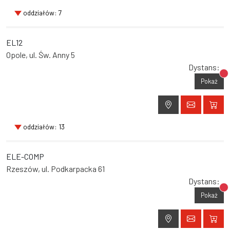
oddziałów: 7
EL12
Opole, ul. Św. Anny 5
Dystans:
Br
Pokaż
oddziałów: 13
ELE-COMP
Rzeszów, ul. Podkarpacka 61
Dystans:
Br
Pokaż