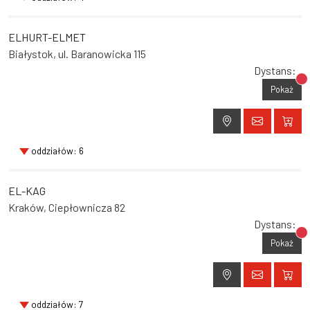
ELHURT-ELMET
Białystok, ul. Baranowicka 115
Dystans:
Br
Pokaż
oddziałów: 6
EL-KAG
Kraków, Ciepłownicza 82
Dystans:
Br
Pokaż
oddziałów: 7