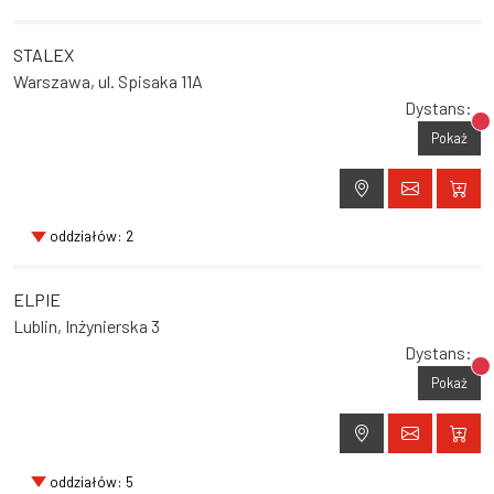
STALEX
Warszawa, ul. Spisaka 11A
Dystans:
Br
Pokaż
oddziałów: 2
ELPIE
Lublin, Inżynierska 3
Dystans:
Br
Pokaż
oddziałów: 5