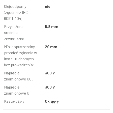
Olejoodporny
nie
(zgodnie z IEC
60811-404):
Przybliżona
5,8 mm
średnica
zewnętrzna:
Min. dopuszczalny
29 mm
promień zginania w
instal. ruchomych
bez prowadzenia:
Napięcie
300 V
znamionowe U0:
Napięcie
300 V
znamionowe U:
Kształt żyły:
Okrągły