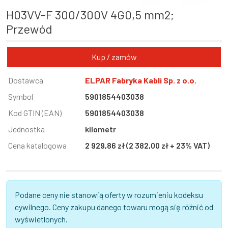
H03VV-F 300/300V 4G0,5 mm2;
Przewód
Kup / zamów
Informacja
Dostawca
Wartość
ELPAR Fabryka Kabli Sp. z o.o.
Symbol
5901854403038
Kod GTIN (EAN)
5901854403038
Jednostka
kilometr
Cena katalogowa
2 929,86 zł (2 382,00 zł + 23% VAT)
Podane ceny nie stanowią oferty w rozumieniu kodeksu
cywilnego. Ceny zakupu danego towaru mogą się różnić od
wyświetlonych.