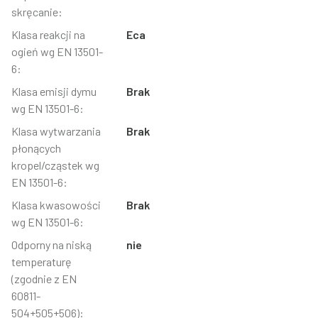
skręcanie:
Klasa reakcji na
Eca
ogień wg EN 13501-
6:
Klasa emisji dymu
Brak
wg EN 13501-6:
Klasa wytwarzania
Brak
płonących
kropel/cząstek wg
EN 13501-6:
Klasa kwasowości
Brak
wg EN 13501-6:
Odporny na niską
nie
temperaturę
(zgodnie z EN
60811-
504+505+506):