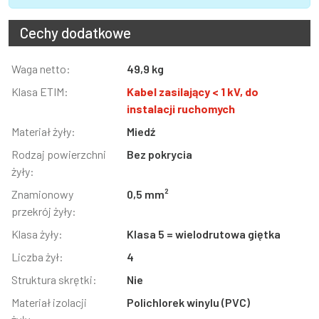
Cechy dodatkowe
Informacja
Waga netto:
Wartość
49,9 kg
Klasa ETIM:
Kabel zasilający < 1 kV, do
instalacji ruchomych
Materiał żyły:
Miedź
Rodzaj powierzchni
Bez pokrycia
żyły:
Znamionowy
0,5 mm²
przekrój żyły:
Klasa żyły:
Klasa 5 = wielodrutowa giętka
Liczba żył:
4
Struktura skrętki:
Nie
Materiał izolacji
Polichlorek winylu (PVC)