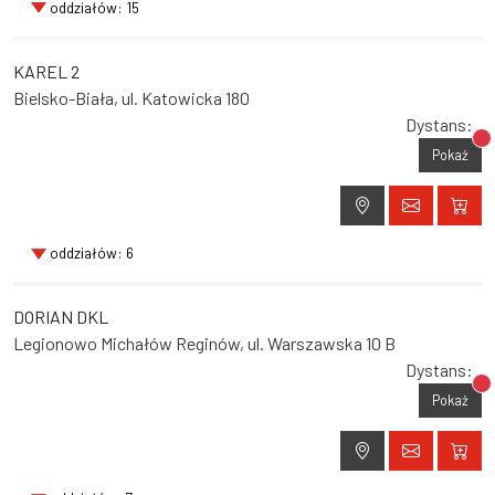
oddziałów: 15
KAREL 2
Bielsko-Biała, ul. Katowicka 180
Dystans:
Br
Pokaż
oddziałów: 6
DORIAN DKL
Legionowo Michałów Reginów, ul. Warszawska 10 B
Dystans:
Br
Pokaż