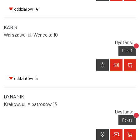
oddziałów: 4
KABIS
Warszawa, ul. Wenecka 10
Dystans:
Br
Pokaż
oddziałów: 5
DYNAMIK
Kraków, ul. Albatrosów 13
Dystans:
Br
Pokaż