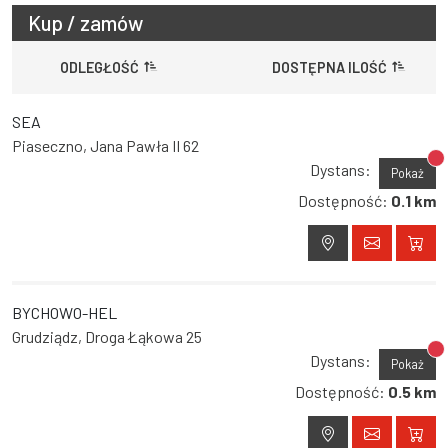
Kup / zamów
ODLEGŁOŚĆ
DOSTĘPNA ILOŚĆ
SEA
Piaseczno, Jana Pawła II 62
Br
Dystans:
Pokaż
Dostępność:
0.1 km
BYCHOWO-HEL
Grudziądz, Droga Łąkowa 25
Br
Dystans:
Pokaż
Dostępność:
0.5 km