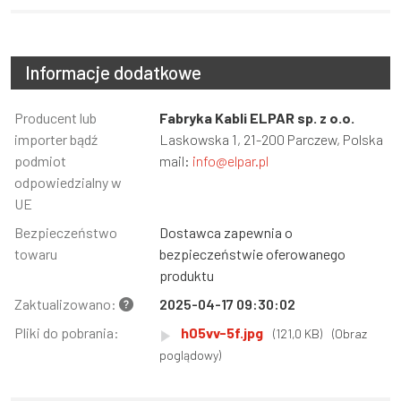
Informacje dodatkowe
Informacja
Producent lub
Wartość
Fabryka Kabli ELPAR sp. z o.o.
importer bądź
Laskowska 1, 21-200 Parczew, Polska
podmiot
mail:
info@elpar.pl
odpowiedzialny w
UE
Bezpieczeństwo
Dostawca zapewnia o
towaru
bezpieczeństwie oferowanego
produktu
Zaktualizowano:
2025-04-17 09:30:02
Pliki do pobrania:
h05vv-5f.jpg
(121,0 KB)
(Obraz
poglądowy)