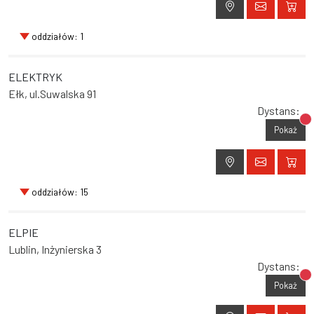
oddziałów: 1
ELEKTRYK
Ełk, ul.Suwalska 91
Dystans:
Br
Pokaż
oddziałów: 15
ELPIE
Lublin, Inżynierska 3
Dystans:
Br
Pokaż