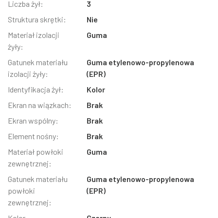
Liczba żył:
3
Struktura skrętki:
Nie
Materiał izolacji
Guma
żyły:
Gatunek materiału
Guma etylenowo-propylenowa
izolacji żyły:
(EPR)
Identyfikacja żył:
Kolor
Ekran na wiązkach:
Brak
Ekran wspólny:
Brak
Element nośny:
Brak
Materiał powłoki
Guma
zewnętrznej:
Gatunek materiału
Guma etylenowo-propylenowa
powłoki
(EPR)
zewnętrznej:
Kolor
Czarny