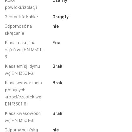
powłoki/izolacji:
Geometria kabla:
Okrągły
Odporność na
nie
skręcanie:
Klasa reakcji na
Eca
ogień wg EN 13501-
6:
Klasa emisji dymu
Brak
wg EN 13501-6:
Klasa wytwarzania
Brak
płonących
kropel/cząstek wg
EN 13501-6:
Klasa kwasowości
Brak
wg EN 13501-6:
Odporny na niską
nie