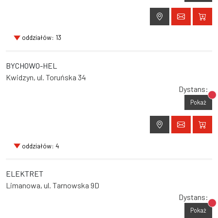
oddziałów: 13
BYCHOWO-HEL
Kwidzyn, ul. Toruńska 34
Dystans:
Br
Pokaż
oddziałów: 4
ELEKTRET
Limanowa, ul. Tarnowska 9D
Dystans:
Br
Pokaż