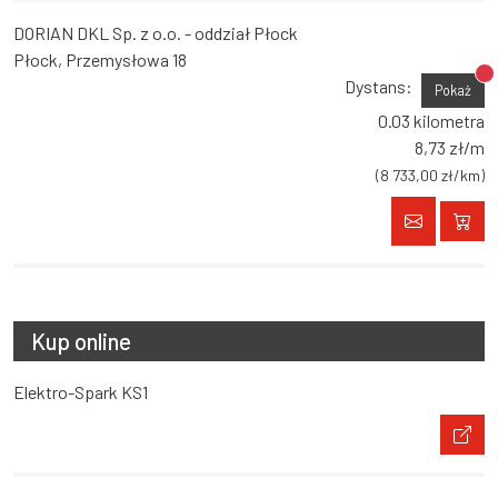
DORIAN DKL Sp. z o.o. - oddział Płock
Płock, Przemysłowa 18
Br
Dystans:
Pokaż
0.03 kilometra
8,73 zł/m
(8 733,00 zł/km)
Kup online
Elektro-Spark KS1