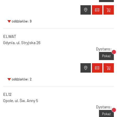
oddziałów: 9
ELWAT
Gdynia, ul. Stryjska 26
Dystans:
Br
Pokaż
oddziałów: 2
EL12
Opole, ul. Św. Anny 5
Dystans:
Br
Pokaż