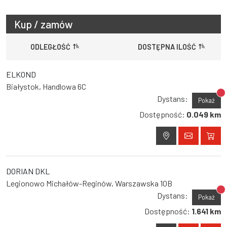
Kup / zamów
ODLEGŁOŚĆ
DOSTĘPNA ILOŚĆ
ELKOND
Białystok, Handlowa 6C
Br
Dystans:
Pokaż
Dostępność:
0.049 km
DORIAN DKL
Legionowo Michałów-Reginów, Warszawska 10B
Br
Dystans:
Pokaż
Dostępność:
1.641 km