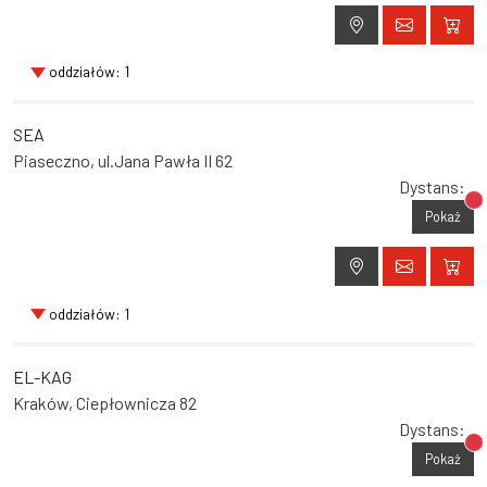
oddziałów: 1
SEA
Piaseczno, ul.Jana Pawła II 62
Dystans:
Br
Pokaż
oddziałów: 1
EL-KAG
Kraków, Ciepłownicza 82
Dystans:
Br
Pokaż