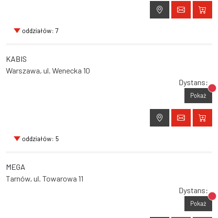
oddziałów: 7
KABIS
Warszawa, ul. Wenecka 10
Dystans:
Br
Pokaż
oddziałów: 5
MEGA
Tarnów, ul. Towarowa 11
Dystans:
Br
Pokaż