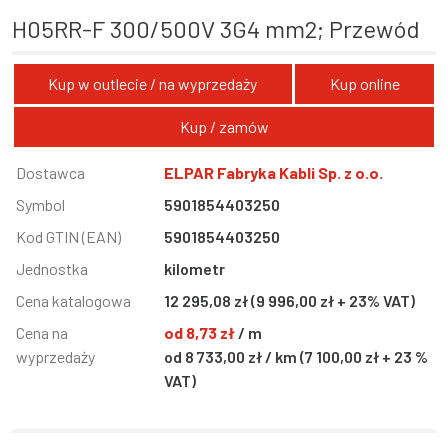
H05RR-F 300/500V 3G4 mm2; Przewód
Kup w outlecie / na wyprzedaży
Kup online
Kup / zamów
Informacja
Dostawca
Wartość
ELPAR Fabryka Kabli Sp. z o.o.
Symbol
5901854403250
Kod GTIN (EAN)
5901854403250
Jednostka
kilometr
Cena katalogowa
12 295,08 zł (9 996,00 zł + 23% VAT)
Cena na
od 8,73 zł
/ m
wyprzedaży
od 8 733,00 zł / km (7 100,00 zł + 23 %
VAT)