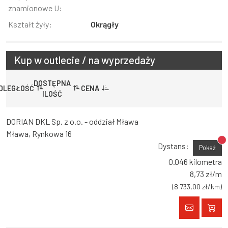
znamionowe U:
Kształt żyły:
Okrągły
Kup w outlecie / na wyprzedaży
DOSTĘPNA
DLEGŁOŚĆ
CENA
ILOŚĆ
DORIAN DKL Sp. z o.o. - oddział Mława
Mława, Rynkowa 16
Br
Dystans:
Pokaż
0.046 kilometra
8,73 zł/m
(8 733,00 zł/km)