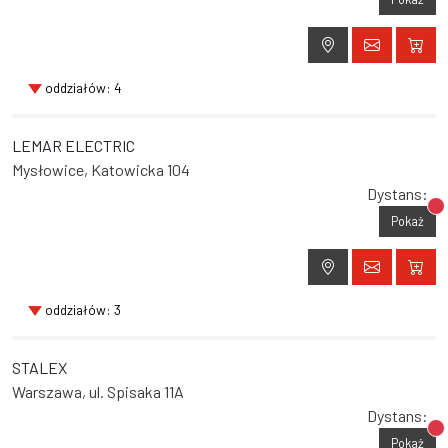
oddziałów: 4
LEMAR ELECTRIC
Mysłowice, Katowicka 104
Dystans:
Br
Pokaż
oddziałów: 3
STALEX
Warszawa, ul. Spisaka 11A
Dystans:
Br
Pokaż