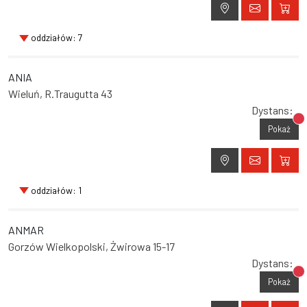
oddziałów: 7
ANIA
Wieluń, R.Traugutta 43
Dystans:
Br
Pokaż
oddziałów: 1
ANMAR
Gorzów Wielkopolski, Żwirowa 15-17
Dystans:
Br
Pokaż