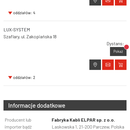
oddziałów: 4
LUX-SYSTEM
Szaflary, ul. Zakopiańska 18
Dystans:
Br
Pokaż
oddziałów: 2
Informacje dodatkowe
Informacja
Producent lub
Wartość
Fabryka Kabli ELPAR sp. z o.o.
importer bądź
Laskowska 1, 21-200 Parczew, Polska