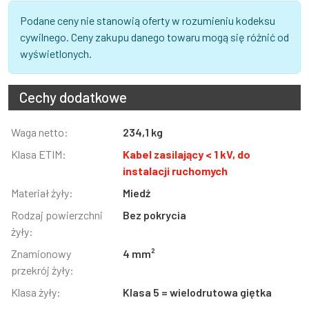
Podane ceny nie stanowią oferty w rozumieniu kodeksu
cywilnego. Ceny zakupu danego towaru mogą się różnić od
wyświetlonych.
Cechy dodatkowe
Informacja
Waga netto:
Wartość
234,1 kg
Klasa ETIM:
Kabel zasilający < 1 kV, do
instalacji ruchomych
Materiał żyły:
Miedź
Rodzaj powierzchni
Bez pokrycia
żyły:
Znamionowy
4 mm²
przekrój żyły:
Klasa żyły:
Klasa 5 = wielodrutowa giętka