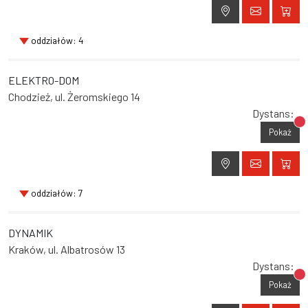
oddziałów: 4
ELEKTRO-DOM
Chodzież, ul. Żeromskiego 14
Dystans:
Br
Pokaż
oddziałów: 7
DYNAMIK
Kraków, ul. Albatrosów 13
Dystans:
Br
Pokaż