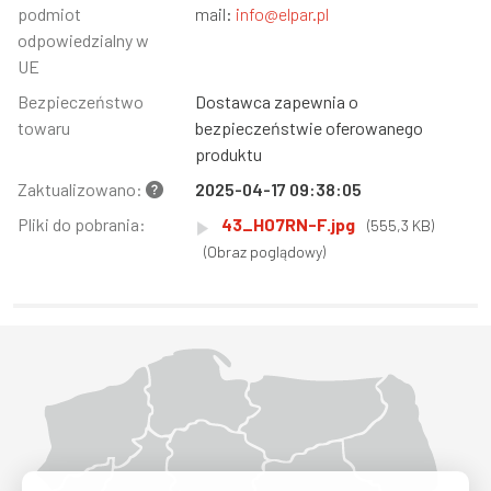
podmiot
mail:
info@elpar.pl
odpowiedzialny w
UE
Bezpieczeństwo
Dostawca zapewnia o
towaru
bezpieczeństwie oferowanego
produktu
Zaktualizowano:
2025-04-17 09:38:05
Pliki do pobrania:
43_H07RN-F.jpg
(555,3 KB)
(Obraz poglądowy)
Województwo Dolnośląskie
Województwo Kujawsko-pomorskie
Województwo Lubelskie
Województwo Lubuskie
Województwo Łódzkie
Województwo Małopolskie
Województwo Mazowieckie
Województwo Opolskie
Województwo Podkarpackie
Województwo Podlaskie
Województwo Pomorskie
Województwo Śląskie
Województwo Świętokrzyskie
Województwo Warmińsko-mazurskie
Województwo Wielkopolskie
Województwo Zachodniopomorskie