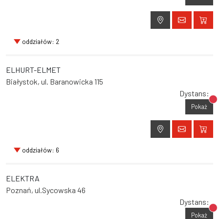
oddziałów: 2
ELHURT-ELMET
Białystok, ul. Baranowicka 115
Dystans:
Br
Pokaż
oddziałów: 6
ELEKTRA
Poznań, ul.Sycowska 46
Dystans:
Br
Pokaż