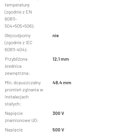
temperaturę
(zgodnie z EN
60811-
504+505+506):
Olejoodporny
nie
(zgodnie z IEC
60811-404):
Przybliżona
12,1 mm
średnica
zewnętrzna:
Min. dopuszczalny
48,4 mm
promień zginania w
instalacjach
stałych:
Napięcie
300 V
znamionowe U0:
Napięcie
500 V