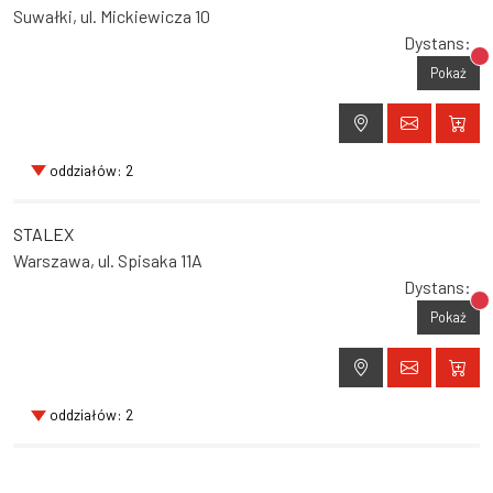
Suwałki, ul. Mickiewicza 10
Dystans:
Br
Pokaż
oddziałów: 2
STALEX
Warszawa, ul. Spisaka 11A
Dystans:
Br
Pokaż
oddziałów: 2