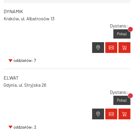
DYNAMIK
Kraków, ul. Albatrosów 13
Dystans:
Br
Pokaż
oddziałów: 7
ELWAT
Gdynia, ul. Stryjska 26
Dystans:
Br
Pokaż
oddziałów: 2