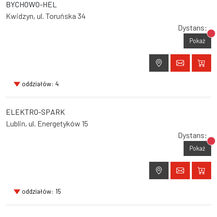
BYCHOWO-HEL
Kwidzyn, ul. Toruńska 34
Dystans:
Br
Pokaż
oddziałów: 4
ELEKTRO-SPARK
Lublin, ul. Energetyków 15
Dystans:
Br
Pokaż
oddziałów: 15