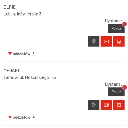
ELPIE
Lublin, Inżynierska 3
Dystans:
Br
Pokaż
oddziałów: 5
MEGAEL
Tarnów, ul. Mościckiego 155
Dystans:
Br
Pokaż
oddziałów: 4