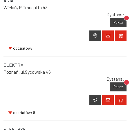
ANIA
Wieluń, R.Traugutta 43
Dystans:
Br
Pokaż
oddziałów: 1
ELEKTRA
Poznań, ul.Sycowska 46
Dystans:
Br
Pokaż
oddziałów: 9
ELEKTRYK