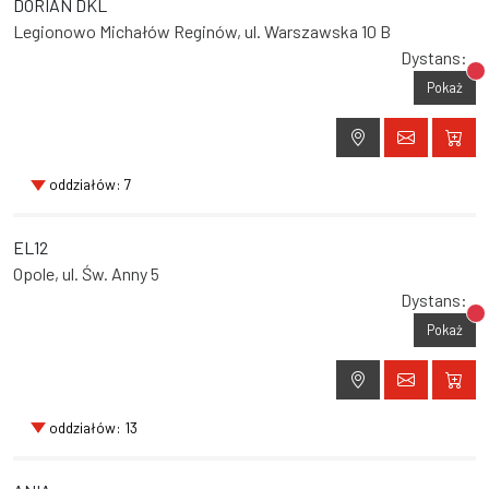
DORIAN DKL
Legionowo Michałów Reginów, ul. Warszawska 10 B
Dystans:
Br
Pokaż
oddziałów: 7
EL12
Opole, ul. Św. Anny 5
Dystans:
Br
Pokaż
oddziałów: 13