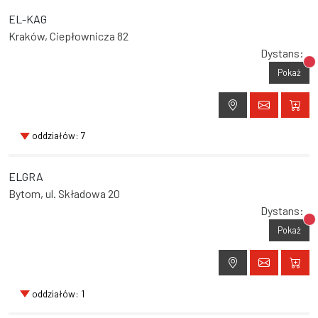
EL-KAG
Kraków, Ciepłownicza 82
Dystans:
Br
Pokaż
oddziałów: 7
ELGRA
Bytom, ul. Składowa 20
Dystans:
Br
Pokaż
oddziałów: 1