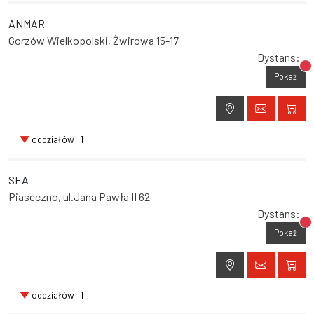
ANMAR
Gorzów Wielkopolski, Żwirowa 15-17
Dystans:
Br
Pokaż
oddziałów: 1
SEA
Piaseczno, ul.Jana Pawła II 62
Dystans:
Br
Pokaż
oddziałów: 1