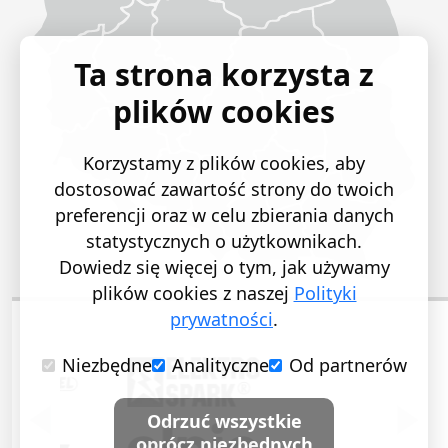
Ta strona korzysta z
plików cookies
Korzystamy z plików cookies, aby
dostosować zawartość strony do twoich
preferencji oraz w celu zbierania danych
statystycznych o użytkownikach.
Dowiedz się więcej o tym, jak używamy
plików cookies z naszej
Polityki
prywatności
.
Niezbędne
Analityczne
Od partnerów
POPRZEDNI SLAJD
NASTĘ
Odrzuć wszystkie
oprócz niezbędnych