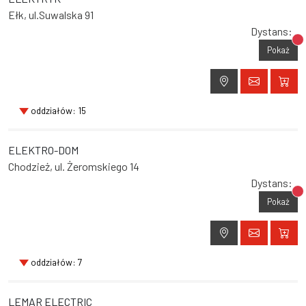
Ełk, ul.Suwalska 91
Dystans:
Br
Pokaż
oddziałów: 15
ELEKTRO-DOM
Chodzież, ul. Żeromskiego 14
Dystans:
Br
Pokaż
oddziałów: 7
LEMAR ELECTRIC