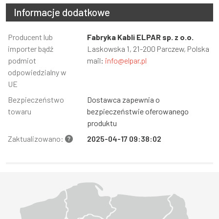
Informacje dodatkowe
Informacja
Producent lub
Wartość
Fabryka Kabli ELPAR sp. z o.o.
importer bądź
Laskowska 1, 21-200 Parczew, Polska
podmiot
mail:
info@elpar.pl
odpowiedzialny w
UE
Bezpieczeństwo
Dostawca zapewnia o
towaru
bezpieczeństwie oferowanego
produktu
Zaktualizowano:
2025-04-17 09:38:02
Województwo Dolnośląskie
Województwo Kujawsko-pomorskie
Województwo Lubelskie
Województwo Lubuskie
Województwo Łódzkie
Województwo Małopolskie
Województwo Mazowieckie
Województwo Opolskie
Województwo Podkarpackie
Województwo Podlaskie
Województwo Pomorskie
Województwo Śląskie
Województwo Świętokrzyskie
Województwo Warmińsko-mazurskie
Województwo Wielkopolskie
Województwo Zachodniopomorskie