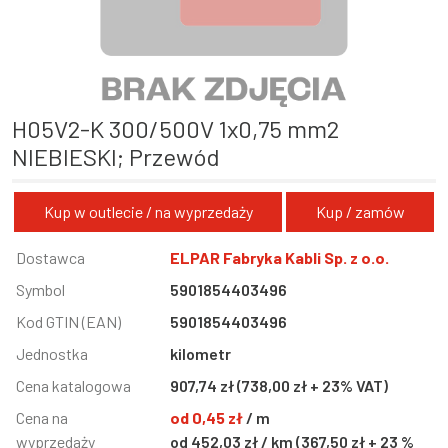
H05V2-K 300/500V 1x0,75 mm2
NIEBIESKI; Przewód
Kup w outlecie / na wyprzedaży
Kup / zamów
Informacja
Dostawca
Wartość
ELPAR Fabryka Kabli Sp. z o.o.
Symbol
5901854403496
Kod GTIN (EAN)
5901854403496
Jednostka
kilometr
Cena katalogowa
907,74 zł (738,00 zł + 23% VAT)
Cena na
od 0,45 zł
/ m
wyprzedaży
od 452,03 zł / km (367,50 zł + 23 %