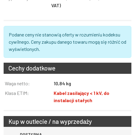
VAT)
Podane ceny nie stanowią oferty w rozumieniu kodeksu
cywilnego. Ceny zakupu danego towaru mogą się różnić od
wyświetlonych.
Cechy dodatkowe
Informacja
Waga netto:
Wartość
10,84 kg
Klasa ETIM:
Kabel zasilający < 1 kV, do
instalacji stałych
Kup w outlecie / na wyprzedaży
DOSTĘPNA