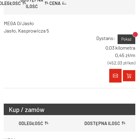
DLEGŁOŚĆ
CENA
ILOŚĆ
MEGA O/Jasło
Jasło, Kasprowicza 5
Br
Dystans:
Pokaż
0.03 kilometra
0,45 zł/m
(452,03 zł/km)
Kup / zamów
ODLEGŁOŚĆ
DOSTĘPNA ILOŚĆ