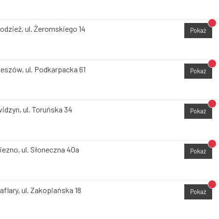
Br
odzież, ul. Żeromskiego 14
Pokaż
Br
eszów, ul. Podkarpacka 61
Pokaż
Br
idzyn, ul. Toruńska 34
Pokaż
Br
iezno, ul. Słoneczna 40a
Pokaż
Br
aflary, ul. Zakopiańska 18
Pokaż