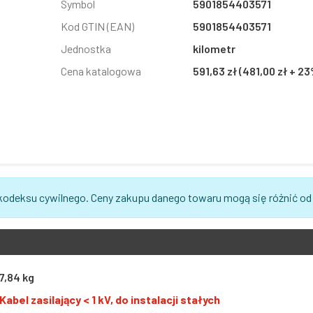
Symbol
5901854403571
Kod GTIN (EAN)
5901854403571
Jednostka
kilometr
Cena katalogowa
591,63 zł (481,00 zł + 2
 kodeksu cywilnego. Ceny zakupu danego towaru mogą się różnić od
7,84 kg
Kabel zasilający < 1 kV, do instalacji stałych