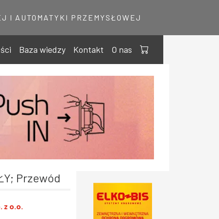
J I AUTOMATYKI PRZEMYSŁOWEJ
ści
Baza wiedzy
Kontakt
O nas
ŁY; Przewód
 z o.o.