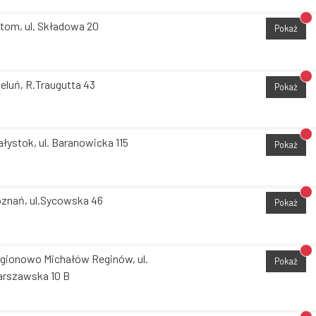
Br
tom, ul. Składowa 20
Pokaż
Br
eluń, R.Traugutta 43
Pokaż
Br
ałystok, ul. Baranowicka 115
Pokaż
Br
znań, ul.Sycowska 46
Pokaż
Br
gionowo Michałów Reginów, ul.
Pokaż
rszawska 10 B