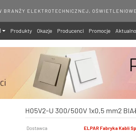
W BRANŻY ELEKTROTECHNICZNEJ, OŚWIETLENIOWE
Produkty
Okazje
Producenci
Promocje
Aktualno
H05V2-U 300/500V 1x0,5 mm2 BIA
Informacja
Dostawca
Wartość
ELPAR Fabryka Kabli Sp.