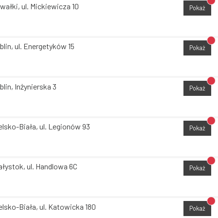
Br
wałki, ul. Mickiewicza 10
Pokaż
Br
blin, ul. Energetyków 15
Pokaż
Br
blin, Inżynierska 3
Pokaż
Br
elsko-Biała, ul. Legionów 93
Pokaż
Br
ałystok, ul. Handlowa 6C
Pokaż
Br
elsko-Biała, ul. Katowicka 180
Pokaż