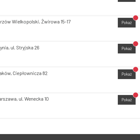
Br
rzów Wielkopolski, Żwirowa 15-17
Pokaż
Br
ynia, ul. Stryjska 26
Pokaż
Br
aków, Ciepłownicza 82
Pokaż
Br
rszawa, ul. Wenecka 10
Pokaż