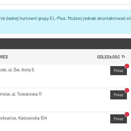
nie żadnej hurtowni grupy EL-Plus. Możesz jednak skontaktować si
DRES
ODLEGŁOŚĆ
Br
ole, ul. Św. Anny 5
Pokaż
Br
rnów, ul. Towarowa 11
Pokaż
Br
słowice, Katowicka 104
Pokaż