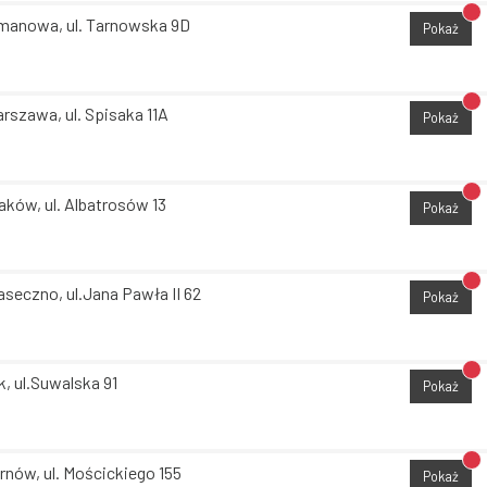
Br
manowa, ul. Tarnowska 9D
Pokaż
Br
rszawa, ul. Spisaka 11A
Pokaż
Br
aków, ul. Albatrosów 13
Pokaż
Br
aseczno, ul.Jana Pawła II 62
Pokaż
Br
k, ul.Suwalska 91
Pokaż
Br
rnów, ul. Mościckiego 155
Pokaż