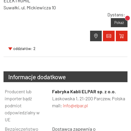
ELEKTROMIL
Suwałki, ul. Mickiewicza 10
Dystans:
Br
Pokaż
oddziałów: 2
Informacje dodatkowe
Informacja
Producent lub
Wartość
Fabryka Kabli ELPAR sp. z o.o.
importer bądź
Laskowska 1, 21-200 Parczew, Polska
podmiot
mail:
info@elpar.pl
odpowiedzialny w
UE
Bezpieczeństwo
Dostawca zapewnia o