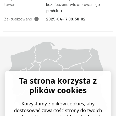
towaru
bezpieczeństwie oferowanego
produktu
Zaktualizowano:
2025-04-17 09:38:02
Województwo Dolnośląskie
Województwo Kujawsko-pomorskie
Województwo Lubelskie
Województwo Lubuskie
Województwo Łódzkie
Województwo Małopolskie
Województwo Mazowieckie
Województwo Opolskie
Województwo Podkarpackie
Województwo Podlaskie
Województwo Pomorskie
Województwo Śląskie
Województwo Świętokrzyskie
Województwo Warmińsko-mazurskie
Województwo Wielkopolskie
Województwo Zachodniopomorskie
Ta strona korzysta z
plików cookies
Korzystamy z plików cookies, aby
dostosować zawartość strony do twoich