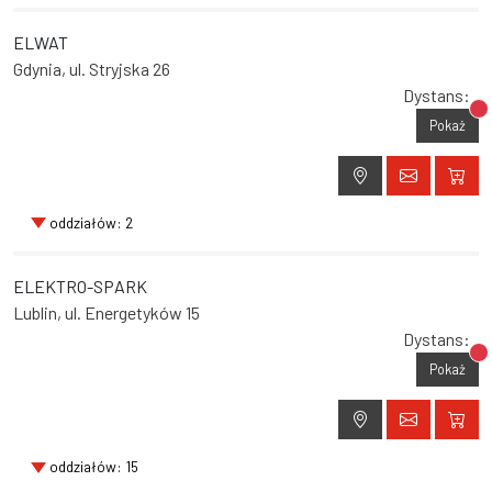
ELWAT
Gdynia, ul. Stryjska 26
Dystans:
Br
Pokaż
oddziałów: 2
ELEKTRO-SPARK
Lublin, ul. Energetyków 15
Dystans:
Br
Pokaż
oddziałów: 15