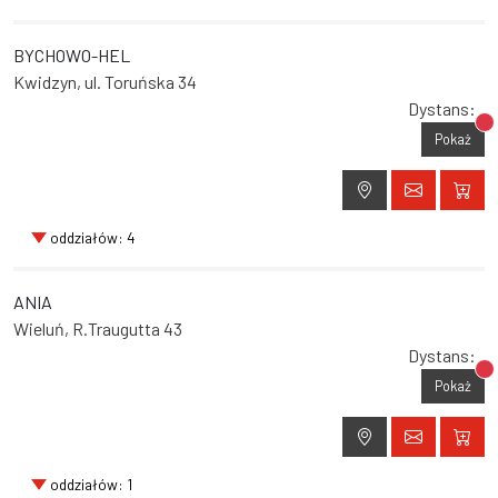
BYCHOWO-HEL
Kwidzyn, ul. Toruńska 34
Dystans:
Br
Pokaż
oddziałów: 4
ANIA
Wieluń, R.Traugutta 43
Dystans:
Br
Pokaż
oddziałów: 1