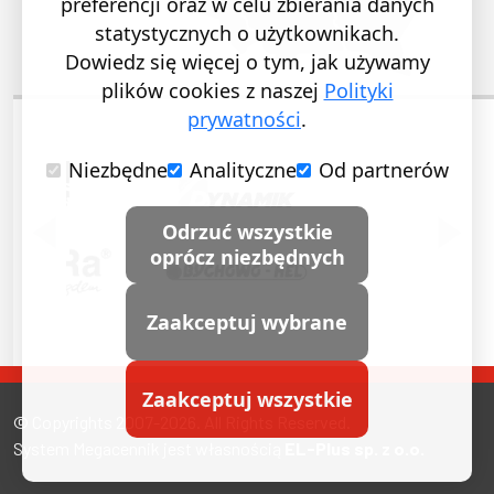
preferencji oraz w celu zbierania danych
statystycznych o użytkownikach.
Dowiedz się więcej o tym, jak używamy
plików cookies z naszej
Polityki
prywatności
.
Niezbędne
Analityczne
Od partnerów
POPRZEDNI SLAJD
NASTĘ
Odrzuć wszystkie
oprócz niezbędnych
Zaakceptuj wybrane
Zaakceptuj wszystkie
© Copyrights 2007-2026. All Rights Reserved.
System Megacennik jest własnością
EL-Plus sp. z o.o.