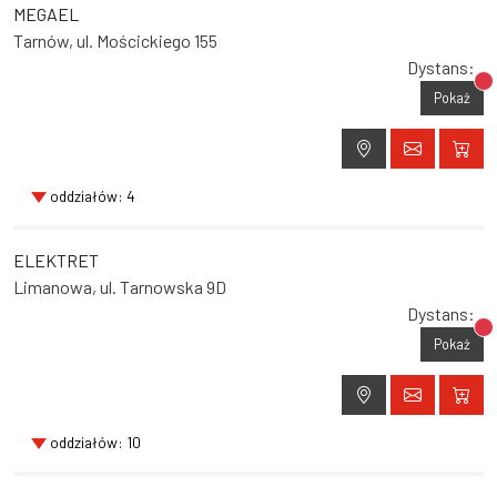
MEGAEL
Tarnów, ul. Mościckiego 155
Dystans:
Br
Pokaż
oddziałów: 4
ELEKTRET
Limanowa, ul. Tarnowska 9D
Dystans:
Br
Pokaż
oddziałów: 10