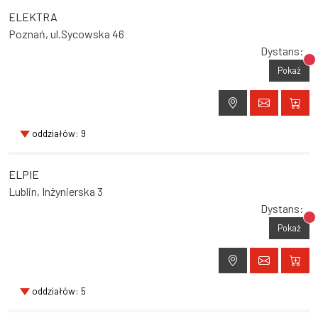
ELEKTRA
Poznań, ul.Sycowska 46
Dystans:
Br
Pokaż
oddziałów: 9
ELPIE
Lublin, Inżynierska 3
Dystans:
Br
Pokaż
oddziałów: 5