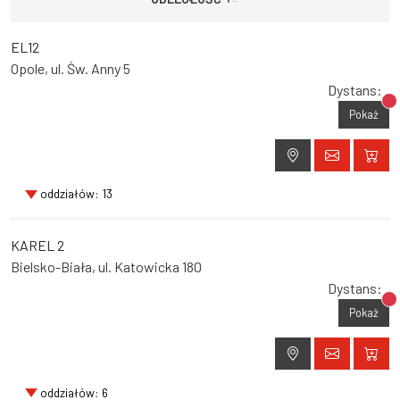
EL12
Opole, ul. Św. Anny 5
Dystans:
Br
Pokaż
oddziałów: 13
KAREL 2
Bielsko-Biała, ul. Katowicka 180
Dystans:
Br
Pokaż
oddziałów: 6