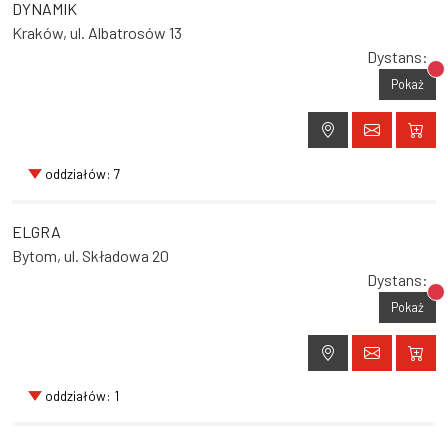
DYNAMIK
Kraków, ul. Albatrosów 13
Dystans:
Br
Pokaż
oddziałów: 7
ELGRA
Bytom, ul. Składowa 20
Dystans:
Br
Pokaż
oddziałów: 1