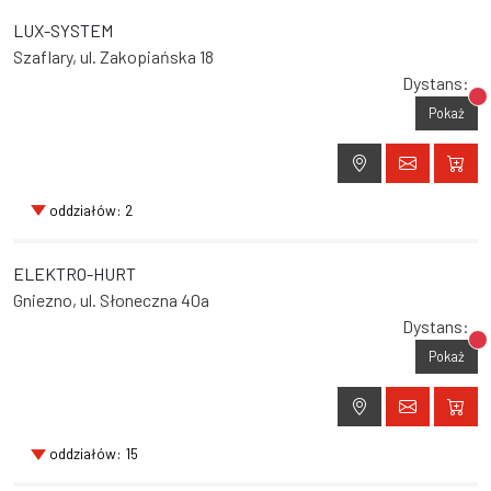
LUX-SYSTEM
Szaflary, ul. Zakopiańska 18
Dystans:
Br
Pokaż
oddziałów: 2
ELEKTRO-HURT
Gniezno, ul. Słoneczna 40a
Dystans:
Br
Pokaż
oddziałów: 15