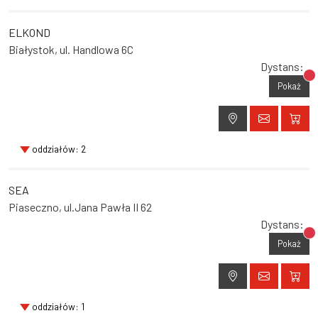
ELKOND
Białystok, ul. Handlowa 6C
Dystans:
Br
Pokaż
oddziałów: 2
SEA
Piaseczno, ul.Jana Pawła II 62
Dystans:
Br
Pokaż
oddziałów: 1