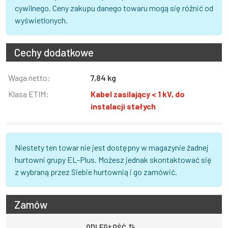
cywilnego. Ceny zakupu danego towaru mogą się różnić od
wyświetlonych.
Cechy dodatkowe
Informacja
Waga netto:
Wartość
7,84 kg
Klasa ETIM:
Kabel zasilający < 1 kV, do
instalacji stałych
Niestety ten towar nie jest dostępny w magazynie żadnej
hurtowni grupy EL-Plus. Możesz jednak skontaktować się
z wybraną przez Siebie hurtownią i go zamówić.
Zamów
ODLEGŁOŚĆ