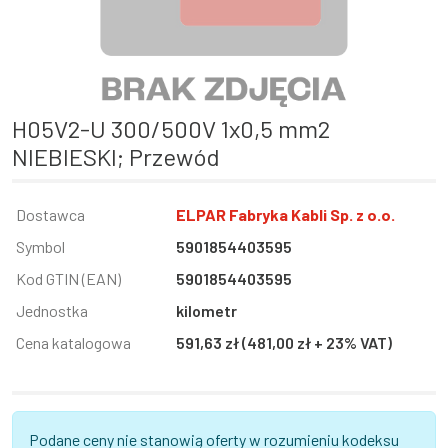
H05V2-U 300/500V 1x0,5 mm2
NIEBIESKI; Przewód
Informacja
Dostawca
Wartość
ELPAR Fabryka Kabli Sp. z o.o.
Symbol
5901854403595
Kod GTIN (EAN)
5901854403595
Jednostka
kilometr
Cena katalogowa
591,63 zł (481,00 zł + 23% VAT)
Podane ceny nie stanowią oferty w rozumieniu kodeksu