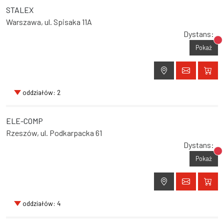
STALEX
Warszawa, ul. Spisaka 11A
Dystans:
Br
Pokaż
oddziałów: 2
ELE-COMP
Rzeszów, ul. Podkarpacka 61
Dystans:
Br
Pokaż
oddziałów: 4