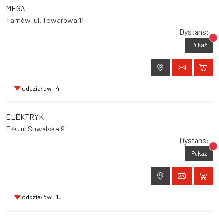
MEGA
Tarnów, ul. Towarowa 11
Dystans:
Br
Pokaż
oddziałów: 4
ELEKTRYK
Ełk, ul.Suwalska 91
Dystans:
Br
Pokaż
oddziałów: 15