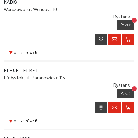
KABIS
Warszawa, ul. Wenecka 10
Dystans:
Br
Pokaż
oddziałów: 5
ELHURT-ELMET
Białystok, ul. Baranowicka 115
Dystans:
Br
Pokaż
oddziałów: 6