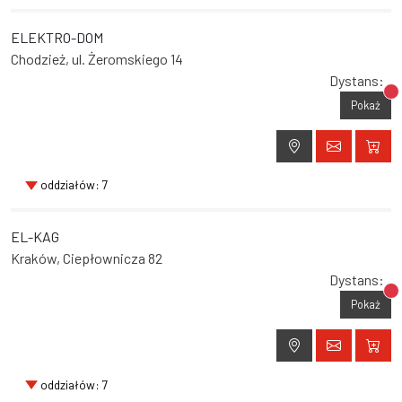
ELEKTRO-DOM
Chodzież, ul. Żeromskiego 14
Dystans:
Br
Pokaż
oddziałów: 7
EL-KAG
Kraków, Ciepłownicza 82
Dystans:
Br
Pokaż
oddziałów: 7