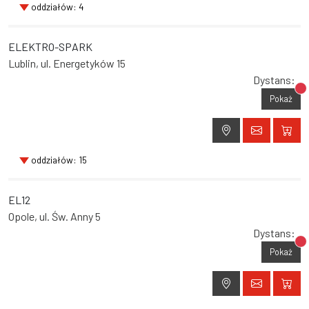
oddziałów: 4
ELEKTRO-SPARK
Lublin, ul. Energetyków 15
Dystans:
Br
Pokaż
oddziałów: 15
EL12
Opole, ul. Św. Anny 5
Dystans:
Br
Pokaż