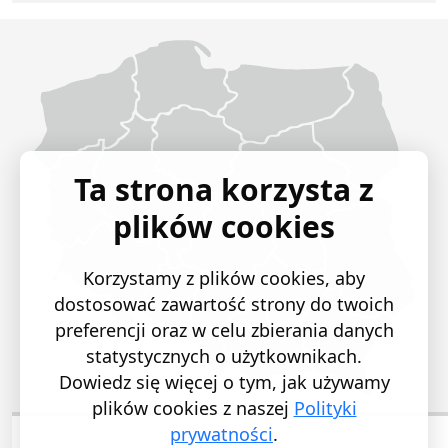
Województwo Dolnośląskie
Województwo Kujawsko-pomorskie
Województwo Lubelskie
Województwo Lubuskie
Województwo Łódzkie
Województwo Małopolskie
Województwo Mazowieckie
Województwo Opolskie
Województwo Podkarpackie
Województwo Podlaskie
Województwo Pomorskie
Województwo Śląskie
Województwo Świętokrzyskie
Województwo Warmińsko-mazurskie
Województwo Wielkopolskie
Województwo Zachodniopomorskie
Ta strona korzysta z
plików cookies
Korzystamy z plików cookies, aby
dostosować zawartość strony do twoich
preferencji oraz w celu zbierania danych
statystycznych o użytkownikach.
Dowiedz się więcej o tym, jak używamy
plików cookies z naszej
Polityki
prywatności
.