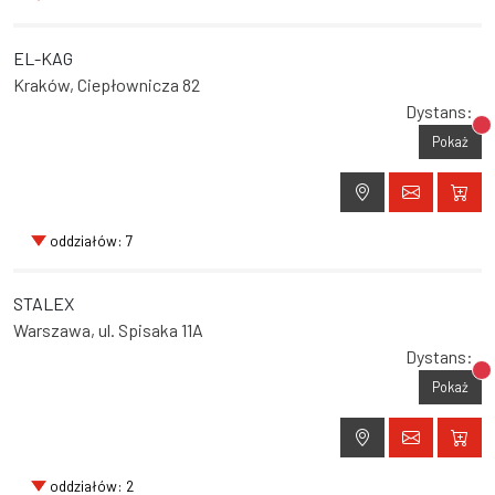
EL-KAG
Kraków, Ciepłownicza 82
Dystans:
Br
Pokaż
oddziałów: 7
STALEX
Warszawa, ul. Spisaka 11A
Dystans:
Br
Pokaż
oddziałów: 2