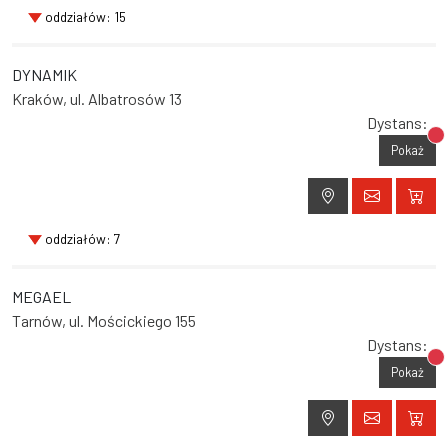
oddziałów: 15
DYNAMIK
Kraków, ul. Albatrosów 13
Dystans:
Br
Pokaż
oddziałów: 7
MEGAEL
Tarnów, ul. Mościckiego 155
Dystans:
Br
Pokaż