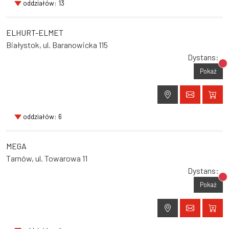
oddziałów: 13
ELHURT-ELMET
Białystok, ul. Baranowicka 115
Dystans:
Br
Pokaż
oddziałów: 6
MEGA
Tarnów, ul. Towarowa 11
Dystans:
Br
Pokaż