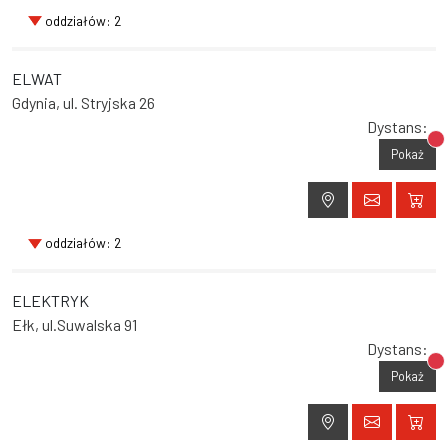
oddziałów: 2
ELWAT
Gdynia, ul. Stryjska 26
Dystans:
Br
Pokaż
oddziałów: 2
ELEKTRYK
Ełk, ul.Suwalska 91
Dystans:
Br
Pokaż