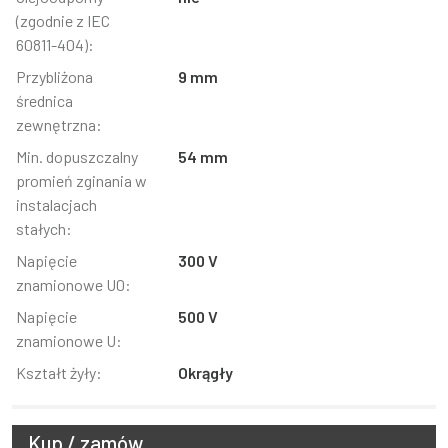
(zgodnie z IEC
60811-404):
Przybliżona
9 mm
średnica
zewnętrzna:
Min. dopuszczalny
54 mm
promień zginania w
instalacjach
stałych:
Napięcie
300 V
znamionowe U0:
Napięcie
500 V
znamionowe U:
Kształt żyły:
Okrągły
Kup / zamów