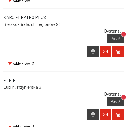
oddziałów: 4
KARO ELEKTRO PLUS
Bielsko-Biała, ul. Legionów 93
Dystans:
Br
Pokaż
oddziałów: 3
ELPIE
Lublin, Inżynierska 3
Dystans:
Br
Pokaż
oddziałów: 5