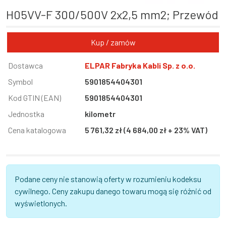
H05VV-F 300/500V 2x2,5 mm2; Przewód
Kup / zamów
Informacja
Dostawca
Wartość
ELPAR Fabryka Kabli Sp. z o.o.
Symbol
5901854404301
Kod GTIN (EAN)
5901854404301
Jednostka
kilometr
Cena katalogowa
5 761,32 zł (4 684,00 zł + 23% VAT)
Podane ceny nie stanowią oferty w rozumieniu kodeksu
cywilnego. Ceny zakupu danego towaru mogą się różnić od
wyświetlonych.