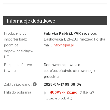
Informacje dodatkowe
Informacja
Producent lub
Wartość
Fabryka Kabli ELPAR sp. z o.o.
importer bądź
Laskowska 1, 21-200 Parczew, Polska
podmiot
mail:
info@elpar.pl
odpowiedzialny w
UE
Bezpieczeństwo
Dostawca zapewnia o
towaru
bezpieczeństwie oferowanego
produktu
Zaktualizowano:
2025-04-17 09:38:04
Pliki do pobrania:
H03VV-F 2x.jpg
(411,5 KB)
(Zdjęcie produktu)