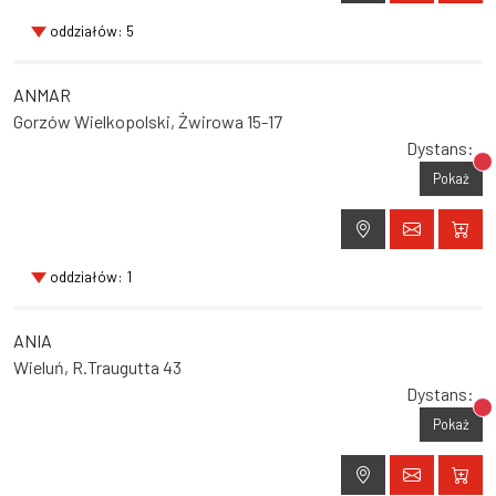
oddziałów: 5
ANMAR
Gorzów Wielkopolski, Żwirowa 15-17
Dystans:
Br
Pokaż
oddziałów: 1
ANIA
Wieluń, R.Traugutta 43
Dystans:
Br
Pokaż