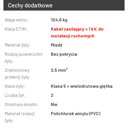
Cechy dodatkowe
Informacja
Waga netto:
Wartość
124,6 kg
Klasa ETIM:
Kabel zasilający < 1 kV, do
instalacji ruchomych
Materiał żyły:
Miedź
Rodzaj powierzchni
Bez pokrycia
żyły:
Znamionowy
2,5 mm²
przekrój żyły:
Klasa żyły:
Klasa 5 = wielodrutowa giętka
Liczba żył:
2
Struktura skrętki:
Nie
Materiał izolacji
Polichlorek winylu (PVC)
żyły: