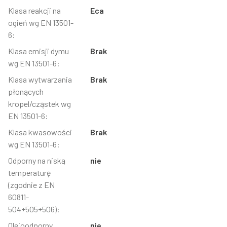
Klasa reakcji na
Eca
ogień wg EN 13501-
6:
Klasa emisji dymu
Brak
wg EN 13501-6:
Klasa wytwarzania
Brak
płonących
kropel/cząstek wg
EN 13501-6:
Klasa kwasowości
Brak
wg EN 13501-6:
Odporny na niską
nie
temperaturę
(zgodnie z EN
60811-
504+505+506):
Olejoodporny
nie