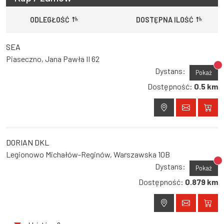
ODLEGŁOŚĆ
DOSTĘPNA ILOŚĆ
SEA
Piaseczno, Jana Pawła II 62
Br
Dystans:
Pokaż
Dostępność:
0.5 km
DORIAN DKL
Legionowo Michałów-Reginów, Warszawska 10B
Br
Dystans:
Pokaż
Dostępność:
0.879 km