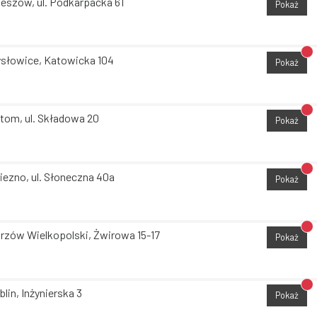
eszów, ul. Podkarpacka 61
Pokaż
Br
słowice, Katowicka 104
Pokaż
Br
tom, ul. Składowa 20
Pokaż
Br
iezno, ul. Słoneczna 40a
Pokaż
Br
rzów Wielkopolski, Żwirowa 15-17
Pokaż
Br
blin, Inżynierska 3
Pokaż