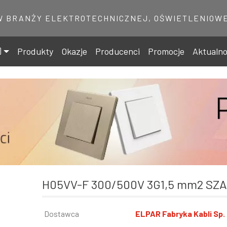
W BRANŻY ELEKTROTECHNICZNEJ, OŚWIETLENIOWE
Produkty
Okazje
Producenci
Promocje
Aktualno
H05VV-F 300/500V 3G1,5 mm2 SZ
Informacja
Dostawca
Wartość
ELPAR Fabryka Kabli Sp. 