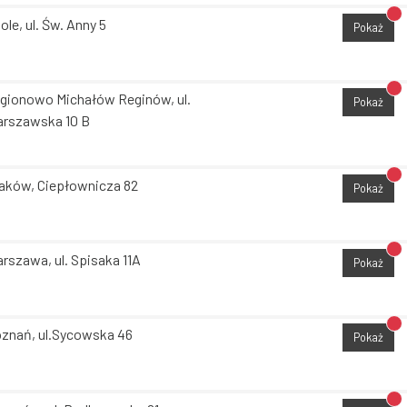
Br
ole, ul. Św. Anny 5
Pokaż
Br
gionowo Michałów Reginów, ul.
Pokaż
rszawska 10 B
Br
aków, Ciepłownicza 82
Pokaż
Br
rszawa, ul. Spisaka 11A
Pokaż
Br
znań, ul.Sycowska 46
Pokaż
Br