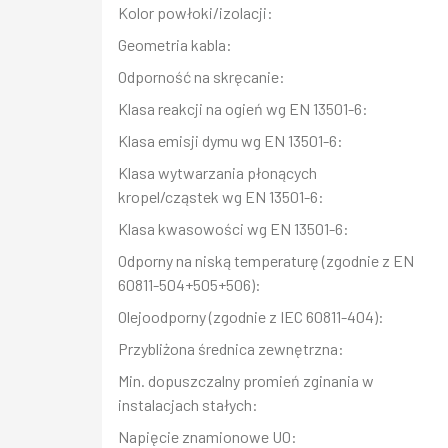
Kolor powłoki/izolacji:
Geometria kabla:
Odporność na skręcanie:
Klasa reakcji na ogień wg EN 13501-6:
Klasa emisji dymu wg EN 13501-6:
Klasa wytwarzania płonących
kropel/cząstek wg EN 13501-6:
Klasa kwasowości wg EN 13501-6:
Odporny na niską temperaturę (zgodnie z EN
60811-504+505+506):
Olejoodporny (zgodnie z IEC 60811-404):
Przybliżona średnica zewnętrzna:
Min. dopuszczalny promień zginania w
instalacjach stałych:
Napięcie znamionowe U0: