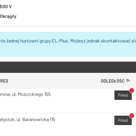
500 V
Okrągły
nie żadnej hurtowni grupy EL-Plus. Możesz jednak skontaktować si
DRES
ODLEGŁOŚĆ
Br
rnów, ul. Mościckiego 155
Pokaż
Br
ałystok, ul. Baranowicka 115
Pokaż