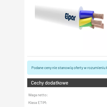
Podane ceny nie stanowią oferty w rozumieniu
Cechy dodatkowe
Informacja
Waga netto:
Wartość
Klasa ETIM: