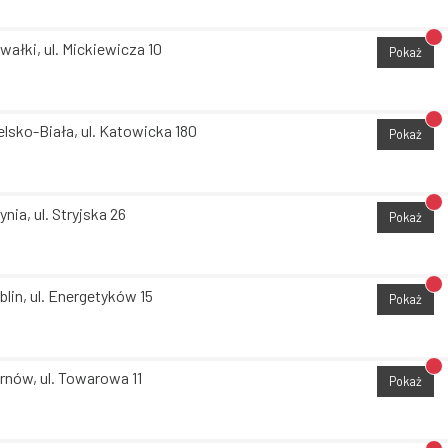
Br
wałki, ul. Mickiewicza 10
Pokaż
Br
elsko-Biała, ul. Katowicka 180
Pokaż
Br
ynia, ul. Stryjska 26
Pokaż
Br
blin, ul. Energetyków 15
Pokaż
Br
rnów, ul. Towarowa 11
Pokaż