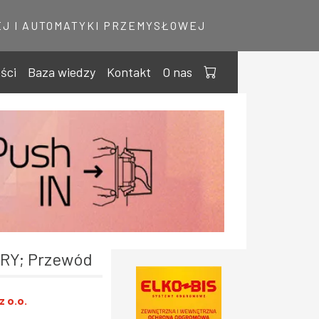
J I AUTOMATYKI PRZEMYSŁOWEJ
ści
Baza wiedzy
Kontakt
O nas
ARY; Przewód
z o.o.