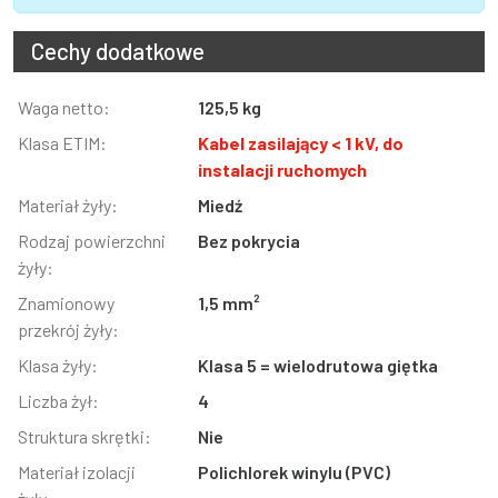
Cechy dodatkowe
Informacja
Waga netto:
Wartość
125,5 kg
Klasa ETIM:
Kabel zasilający < 1 kV, do
instalacji ruchomych
Materiał żyły:
Miedź
Rodzaj powierzchni
Bez pokrycia
żyły:
Znamionowy
1,5 mm²
przekrój żyły:
Klasa żyły:
Klasa 5 = wielodrutowa giętka
Liczba żył:
4
Struktura skrętki:
Nie
Materiał izolacji
Polichlorek winylu (PVC)