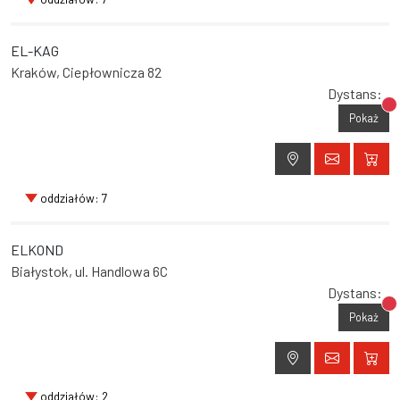
EL-KAG
Kraków, Ciepłownicza 82
Dystans:
Br
Pokaż
oddziałów: 7
ELKOND
Białystok, ul. Handlowa 6C
Dystans:
Br
Pokaż
oddziałów: 2