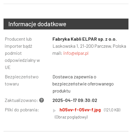
Informacje dodatkowe
Informacja
Producent lub
Wartość
Fabryka Kabli ELPAR sp. z o.o.
importer bądź
Laskowska 1, 21-200 Parczew, Polska
podmiot
mail:
info@elpar.pl
odpowiedzialny w
UE
Bezpieczeństwo
Dostawca zapewnia o
towaru
bezpieczeństwie oferowanego
produktu
Zaktualizowano:
2025-04-17 09:30:02
Pliki do pobrania:
h05vv-f-05vv-f.jpg
(121,0 KB)
(Obraz poglądowy)