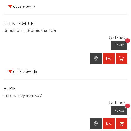
oddziałów: 7
ELEKTRO-HURT
Gniezno, ul. Słoneczna 40a
Dystans:
Br
Pokaż
oddziałów: 15
ELPIE
Lublin, Inżynierska 3
Dystans:
Br
Pokaż