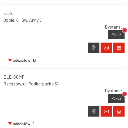
EL12
Opole, ul. Św. Anny 5
Dystans:
Br
Pokaż
oddziałów: 13
ELE-COMP
Rzeszów, ul. Podkarpacka 61
Dystans:
Br
Pokaż
oddziałów: 4