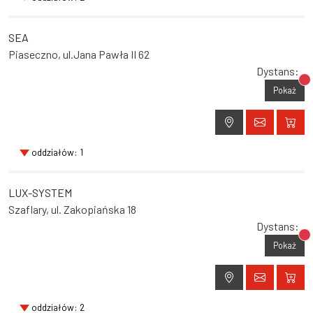
SEA
Piaseczno, ul.Jana Pawła II 62
Dystans:
Br
Pokaż
oddziałów: 1
LUX-SYSTEM
Szaflary, ul. Zakopiańska 18
Dystans:
Br
Pokaż
oddziałów: 2