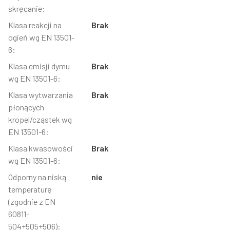
skręcanie:
Klasa reakcji na
Brak
ogień wg EN 13501-
6:
Klasa emisji dymu
Brak
wg EN 13501-6:
Klasa wytwarzania
Brak
płonących
kropel/cząstek wg
EN 13501-6:
Klasa kwasowości
Brak
wg EN 13501-6:
Odporny na niską
nie
temperaturę
(zgodnie z EN
60811-
504+505+506):