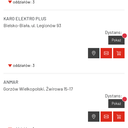
oddziałów: 3
KARO ELEKTRO PLUS
Bielsko-Biała, ul. Legionów 93
Dystans:
Br
Pokaż
oddziałów: 3
ANMAR
Gorzów Wielkopolski, Żwirowa 15-17
Dystans:
Br
Pokaż