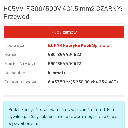
H05VV-F 300/500V 4G1,5 mm2 CZARNY;
Przewód
Kup / zamów
Informacja
Dostawca
Wartość
ELPAR Fabryka Kabli Sp. z o.o.
Symbol
5901854404523
Kod GTIN (EAN)
5901854404523
Jednostka
kilometr
Cena katalogowa
6 457,50 zł (5 250,00 zł + 23% VAT)
Podane ceny nie stanowią oferty w rozumieniu kodeksu
cywilnego. Ceny zakupu danego towaru mogą się różnić od
wyświetlonych.