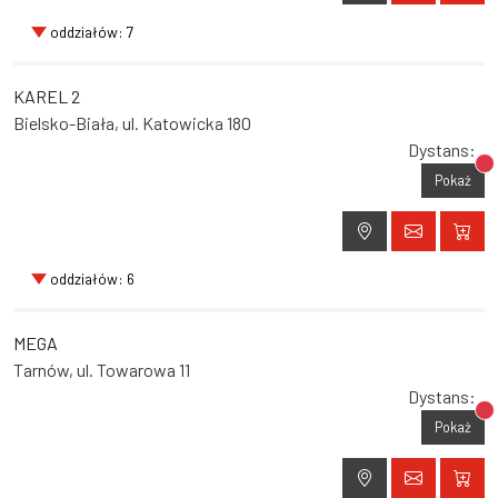
oddziałów: 7
KAREL 2
Bielsko-Biała, ul. Katowicka 180
Dystans:
Br
Pokaż
oddziałów: 6
MEGA
Tarnów, ul. Towarowa 11
Dystans:
Br
Pokaż