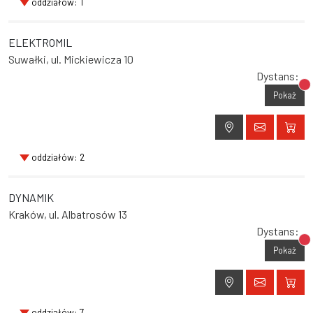
oddziałów: 1
ELEKTROMIL
Suwałki, ul. Mickiewicza 10
Dystans:
Br
Pokaż
oddziałów: 2
DYNAMIK
Kraków, ul. Albatrosów 13
Dystans:
Br
Pokaż
oddziałów: 7