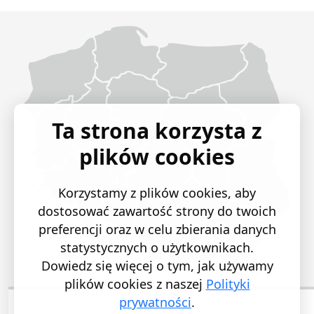
Województwo Dolnośląskie
Województwo Kujawsko-pomorskie
Województwo Lubelskie
Województwo Lubuskie
Województwo Łódzkie
Województwo Małopolskie
Województwo Mazowieckie
Województwo Opolskie
Województwo Podkarpackie
Województwo Podlaskie
Województwo Pomorskie
Województwo Śląskie
Województwo Świętokrzyskie
Województwo Warmińsko-mazurskie
Województwo Wielkopolskie
Województwo Zachodniopomorskie
Ta strona korzysta z
plików cookies
Korzystamy z plików cookies, aby
dostosować zawartość strony do twoich
preferencji oraz w celu zbierania danych
statystycznych o użytkownikach.
Dowiedz się więcej o tym, jak używamy
plików cookies z naszej
Polityki
prywatności
.