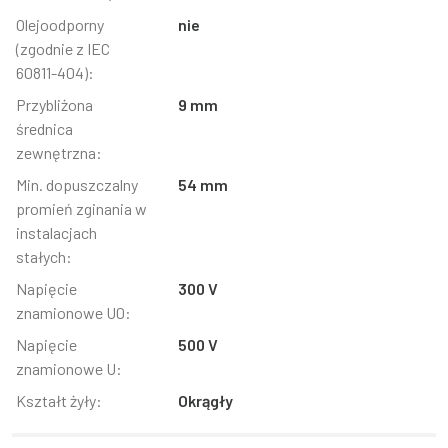
Olejoodporny
nie
(zgodnie z IEC
60811-404):
Przybliżona
9 mm
średnica
zewnętrzna:
Min. dopuszczalny
54 mm
promień zginania w
instalacjach
stałych:
Napięcie
300 V
znamionowe U0:
Napięcie
500 V
znamionowe U:
Kształt żyły:
Okrągły