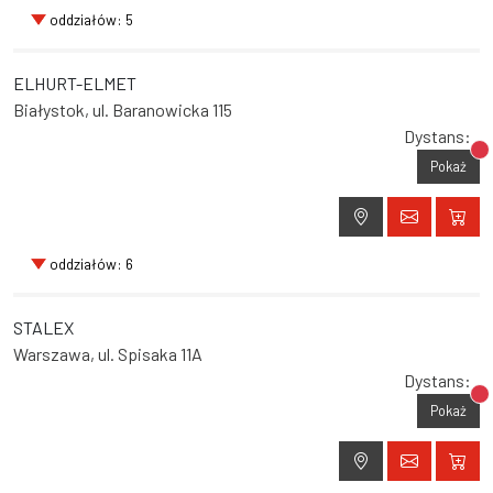
oddziałów: 5
ELHURT-ELMET
Białystok, ul. Baranowicka 115
Dystans:
Br
Pokaż
oddziałów: 6
STALEX
Warszawa, ul. Spisaka 11A
Dystans:
Br
Pokaż