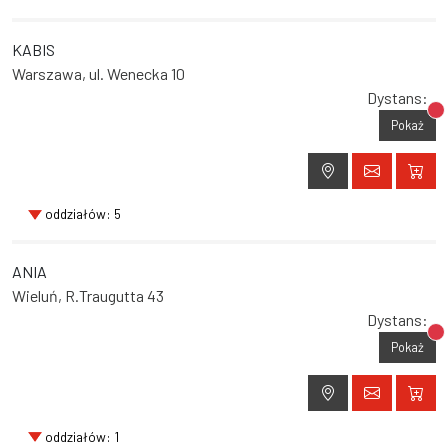
KABIS
Warszawa, ul. Wenecka 10
Dystans:
Br
Pokaż
oddziałów: 5
ANIA
Wieluń, R.Traugutta 43
Dystans:
Br
Pokaż
oddziałów: 1