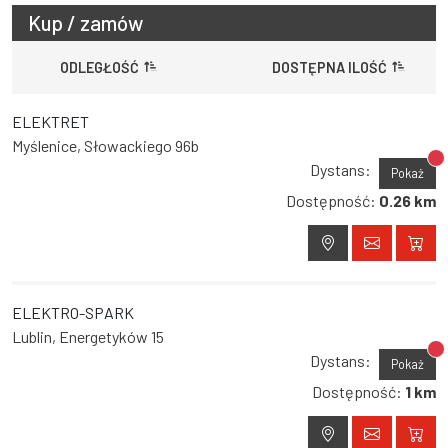
Kup / zamów
ODLEGŁOŚĆ
DOSTĘPNA ILOŚĆ
ELEKTRET
Myślenice, Słowackiego 96b
Br
Dystans:
Pokaż
Dostępność:
0.26 km
ELEKTRO-SPARK
Lublin, Energetyków 15
Br
Dystans:
Pokaż
Dostępność:
1 km