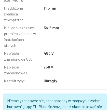
60811-404):
Przybliżona
11,5 mm
średnica
zewnętrzna:
Min. dopuszczalny
34,5 mm
promień zginania w
instalacjach
stałych:
Napięcie
450 V
znamionowe U0:
Napięcie
750 V
znamionowe U:
Kształt żyły:
Okrągły
Niestety ten towar nie jest dostępny w magazynie żadnej
hurtowni grupy EL-Plus. Możesz jednak skontaktować się