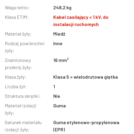
Informacja
Waga netto:
Wartość
248,2 kg
Klasa ETIM:
Kabel zasilający < 1 kV, do
instalacji ruchomych
Materiał żyły:
Miedź
Rodzaj powierzchni
Inne
żyły:
Znamionowy
16 mm²
przekrój żyły:
Klasa żyły:
Klasa 5 = wielodrutowa giętka
Liczba żył:
1
Struktura skrętki:
Nie
Materiał izolacji
Guma
żyły:
Gatunek materiału
Guma etylenowo-propylenowa
izolacji żyły:
(EPR)