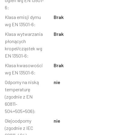
ogień wg EN 13501-
6:
Klasa emisji dymu
Brak
wg EN 13501-6:
Klasa wytwarzania
Brak
płonących
kropel/cząstek wg
EN 13501-6:
Klasa kwasowości
Brak
wg EN 13501-6:
Odporny na niską
nie
temperaturę
(zgodnie z EN
60811-
504+505+506):
Olejoodporny
nie
(zgodnie z IEC