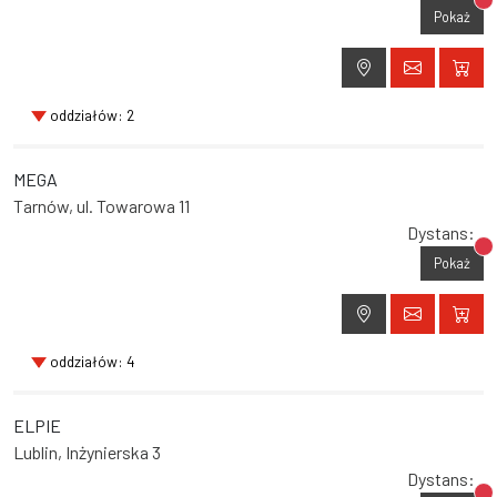
Br
Pokaż
oddziałów: 2
MEGA
Tarnów, ul. Towarowa 11
Dystans:
Br
Pokaż
oddziałów: 4
ELPIE
Lublin, Inżynierska 3
Dystans: