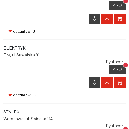
Br
Pokaż
oddziałów: 9
ELEKTRYK
Ełk, ul.Suwalska 91
Dystans:
Br
Pokaż
oddziałów: 15
STALEX
Warszawa, ul. Spisaka 11A
Dystans: