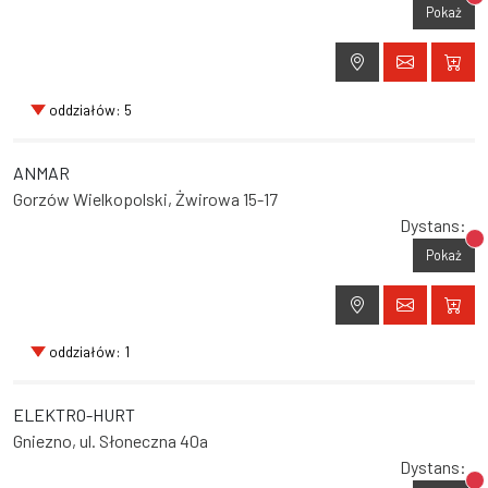
Br
Pokaż
oddziałów: 5
ANMAR
Gorzów Wielkopolski, Żwirowa 15-17
Dystans:
Br
Pokaż
oddziałów: 1
ELEKTRO-HURT
Gniezno, ul. Słoneczna 40a
Dystans: