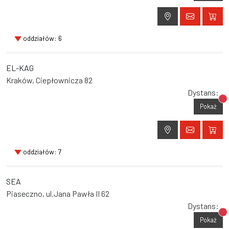
oddziałów: 6
EL-KAG
Kraków, Ciepłownicza 82
Dystans:
Br
Pokaż
oddziałów: 7
SEA
Piaseczno, ul.Jana Pawła II 62
Dystans:
Br
Pokaż