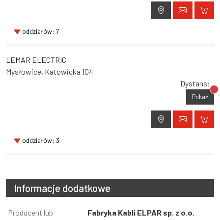
oddziałów: 7
LEMAR ELECTRIC
Mysłowice, Katowicka 104
Dystans:
Br
Pokaż
oddziałów: 3
Informacje dodatkowe
Informacja
Producent lub
Wartość
Fabryka Kabli ELPAR sp. z o.o.