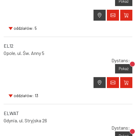
Pokaż
oddziałów: 5
EL12
Opole, ul. Św. Anny 5
Dystans:
Br
Pokaż
oddziałów: 13
ELWAT
Gdynia, ul. Stryjska 26
Dystans:
Br