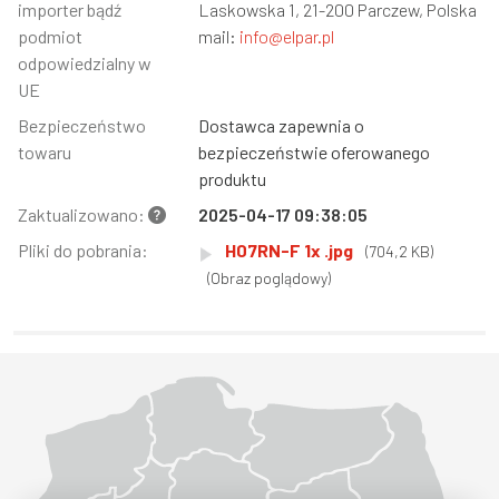
importer bądź
Laskowska 1, 21-200 Parczew, Polska
podmiot
mail:
info@elpar.pl
odpowiedzialny w
UE
Bezpieczeństwo
Dostawca zapewnia o
towaru
bezpieczeństwie oferowanego
produktu
Zaktualizowano:
2025-04-17 09:38:05
Pliki do pobrania:
H07RN-F 1x .jpg
(704,2 KB)
(Obraz poglądowy)
Województwo Dolnośląskie
Województwo Kujawsko-pomorskie
Województwo Lubelskie
Województwo Lubuskie
Województwo Łódzkie
Województwo Małopolskie
Województwo Mazowieckie
Województwo Opolskie
Województwo Podkarpackie
Województwo Podlaskie
Województwo Pomorskie
Województwo Śląskie
Województwo Świętokrzyskie
Województwo Warmińsko-mazurskie
Województwo Wielkopolskie
Województwo Zachodniopomorskie