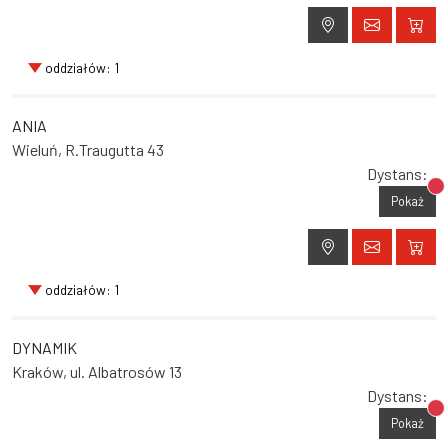
oddziałów: 1
ANIA
Wieluń, R.Traugutta 43
Dystans:
Br
Pokaż
oddziałów: 1
DYNAMIK
Kraków, ul. Albatrosów 13
Dystans:
Br
Pokaż