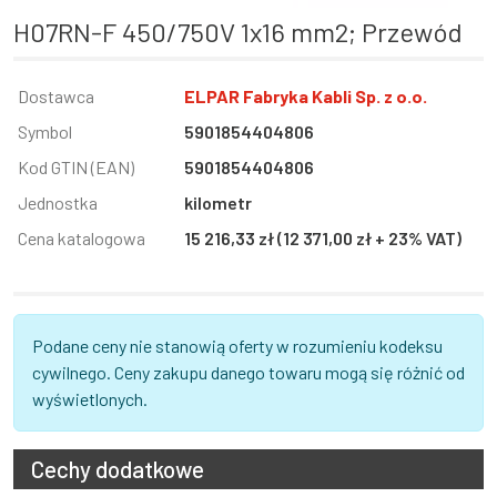
H07RN-F 450/750V 1x16 mm2; Przewód
Informacja
Dostawca
Wartość
ELPAR Fabryka Kabli Sp. z o.o.
Symbol
5901854404806
Kod GTIN (EAN)
5901854404806
Jednostka
kilometr
Cena katalogowa
15 216,33 zł (12 371,00 zł + 23% VAT)
Podane ceny nie stanowią oferty w rozumieniu kodeksu
cywilnego. Ceny zakupu danego towaru mogą się różnić od
wyświetlonych.
Cechy dodatkowe