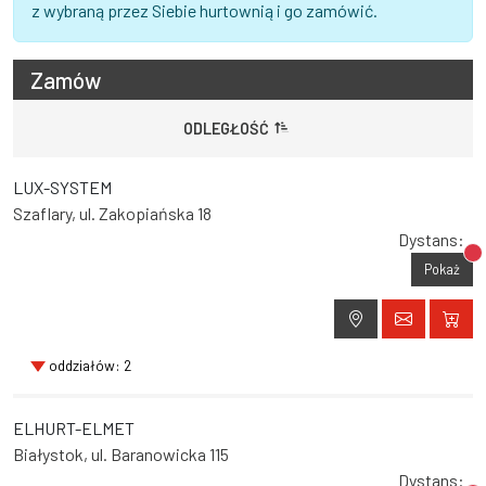
z wybraną przez Siebie hurtownią i go zamówić.
Zamów
ODLEGŁOŚĆ
LUX-SYSTEM
Szaflary, ul. Zakopiańska 18
Dystans:
Br
Pokaż
oddziałów: 2
ELHURT-ELMET
Białystok, ul. Baranowicka 115
Dystans: