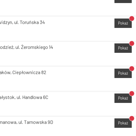
Br
idzyn, ul. Toruńska 34
Pokaż
Br
odzież, ul. Żeromskiego 14
Pokaż
Br
aków, Ciepłownicza 82
Pokaż
Br
ałystok, ul. Handlowa 6C
Pokaż
Br
manowa, ul. Tarnowska 9D
Pokaż