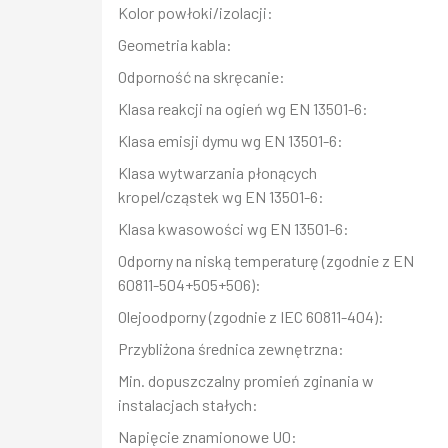
Kolor powłoki/izolacji:
Geometria kabla:
Odporność na skręcanie:
Klasa reakcji na ogień wg EN 13501-6:
Klasa emisji dymu wg EN 13501-6:
Klasa wytwarzania płonących
kropel/cząstek wg EN 13501-6:
Klasa kwasowości wg EN 13501-6:
Odporny na niską temperaturę (zgodnie z EN
60811-504+505+506):
Olejoodporny (zgodnie z IEC 60811-404):
Przybliżona średnica zewnętrzna:
Min. dopuszczalny promień zginania w
instalacjach stałych:
Napięcie znamionowe U0: