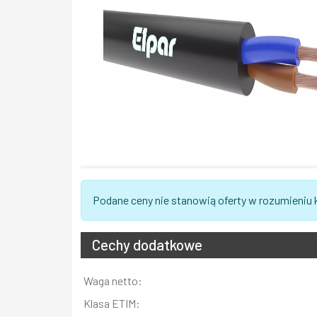
Podane ceny nie stanowią oferty w rozumieniu
Cechy dodatkowe
Informacja
Waga netto:
Wartość
Klasa ETIM: