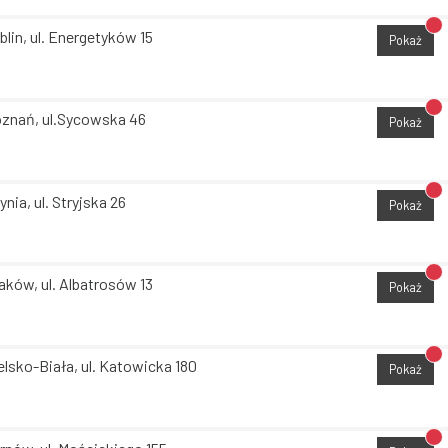
Br
blin, ul. Energetyków 15
Pokaż
Br
znań, ul.Sycowska 46
Pokaż
Br
ynia, ul. Stryjska 26
Pokaż
Br
aków, ul. Albatrosów 13
Pokaż
Br
elsko-Biała, ul. Katowicka 180
Pokaż
Br