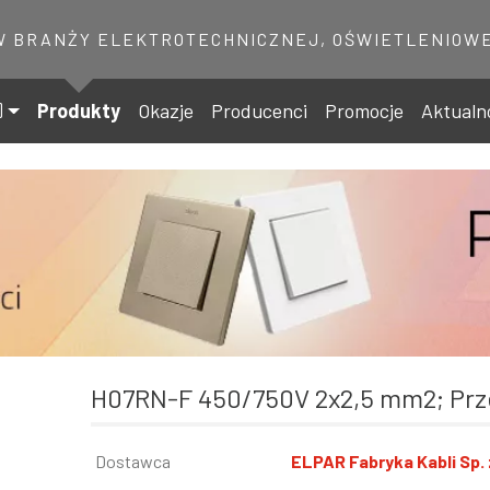
W BRANŻY ELEKTROTECHNICZNEJ, OŚWIETLENIOWE
Produkty
Okazje
Producenci
Promocje
Aktualn
H07RN-F 450/750V 2x2,5 mm2; Pr
Informacja
Dostawca
Wartość
ELPAR Fabryka Kabli Sp. 