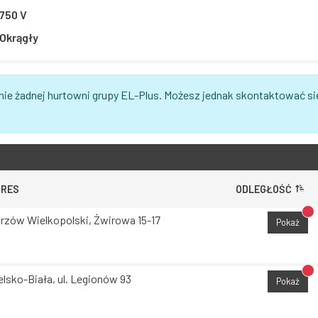
750 V
Okrągły
nie żadnej hurtowni grupy EL-Plus. Możesz jednak skontaktować si
DRES
ODLEGŁOŚĆ
Br
rzów Wielkopolski, Żwirowa 15-17
Pokaż
Br
elsko-Biała, ul. Legionów 93
Pokaż