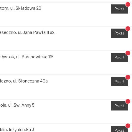
Br
tom, ul. Składowa 20
Pokaż
Br
aseczno, ul.Jana Pawła II 62
Pokaż
Br
ałystok, ul. Baranowicka 115
Pokaż
Br
iezno, ul. Słoneczna 40a
Pokaż
Br
ole, ul. Św. Anny 5
Pokaż
Br
blin, Inżynierska 3
Pokaż