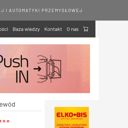
J I AUTOMATYKI PRZEMYSŁOWEJ
ości
Baza wiedzy
Kontakt
O nas
zewód
z o.o.