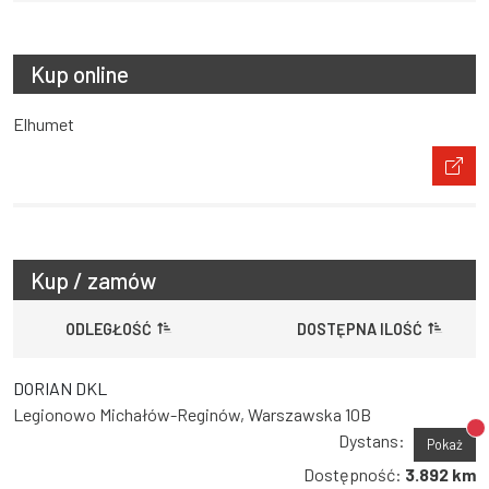
Kup online
Elhumet
Kup / zamów
ODLEGŁOŚĆ
DOSTĘPNA ILOŚĆ
DORIAN DKL
Legionowo Michałów-Reginów, Warszawska 10B
Br
Dystans:
Pokaż
Dostępność:
3.892 km