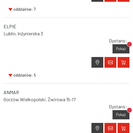
oddziałów: 7
ELPIE
Lublin, Inżynierska 3
Dystans:
Br
Pokaż
oddziałów: 5
ANMAR
Gorzów Wielkopolski, Żwirowa 15-17
Dystans:
Br
Pokaż