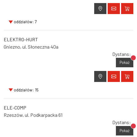
oddziałów: 7
ELEKTRO-HURT
Gniezno, ul. Słoneczna 40a
Dystans:
Br
Pokaż
oddziałów: 15
ELE-COMP
Rzeszów, ul. Podkarpacka 61
Dystans:
Br
Pokaż