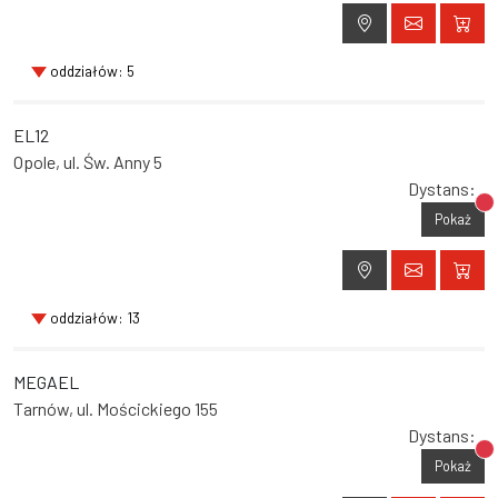
oddziałów: 5
EL12
Opole, ul. Św. Anny 5
Dystans:
Br
Pokaż
oddziałów: 13
MEGAEL
Tarnów, ul. Mościckiego 155
Dystans:
Br
Pokaż