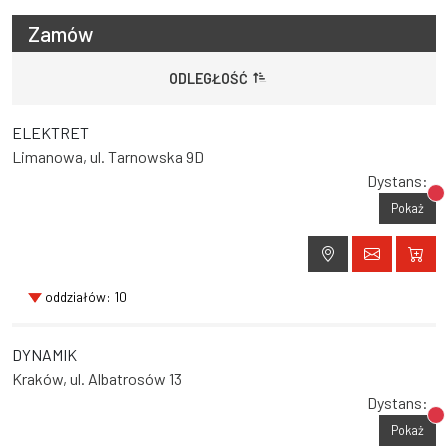
Zamów
ODLEGŁOŚĆ
ELEKTRET
Limanowa, ul. Tarnowska 9D
Dystans:
Br
Pokaż
oddziałów: 10
DYNAMIK
Kraków, ul. Albatrosów 13
Dystans:
Br
Pokaż