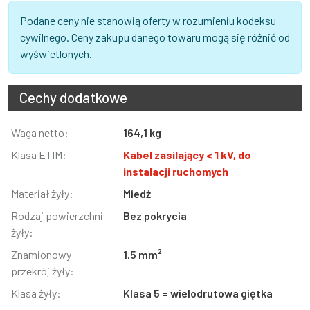
Podane ceny nie stanowią oferty w rozumieniu kodeksu
cywilnego. Ceny zakupu danego towaru mogą się różnić od
wyświetlonych.
Cechy dodatkowe
Informacja
Waga netto:
Wartość
164,1 kg
Klasa ETIM:
Kabel zasilający < 1 kV, do
instalacji ruchomych
Materiał żyły:
Miedź
Rodzaj powierzchni
Bez pokrycia
żyły:
Znamionowy
1,5 mm²
przekrój żyły:
Klasa żyły:
Klasa 5 = wielodrutowa giętka