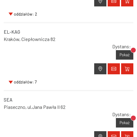
oddziałów: 2
EL-KAG
Kraków, Ciepłownicza 82
Dystans:
Br
Pokaż
oddziałów: 7
SEA
Piaseczno, ul.Jana Pawła II 62
Dystans:
Br
Pokaż