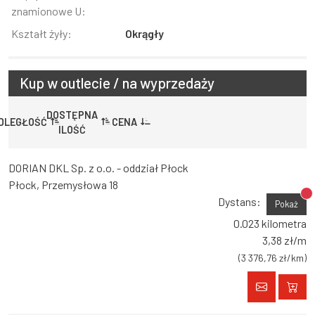
znamionowe U:
Kształt żyły:
Okrągły
Kup w outlecie / na wyprzedaży
DOSTĘPNA
DLEGŁOŚĆ
CENA
ILOŚĆ
DORIAN DKL Sp. z o.o. - oddział Płock
Płock, Przemysłowa 18
Br
Dystans:
Pokaż
0.023 kilometra
3,38 zł/m
(3 376,76 zł/km)