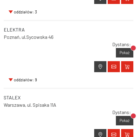
oddziałów: 3
ELEKTRA
Poznań, ul.Sycowska 46
Dystans:
Br
Pokaż
oddziałów: 9
STALEX
Warszawa, ul. Spisaka 11A
Dystans:
Br
Pokaż