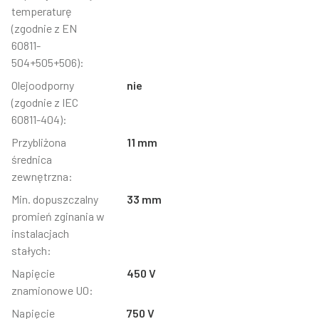
temperaturę
(zgodnie z EN
60811-
504+505+506):
Olejoodporny
nie
(zgodnie z IEC
60811-404):
Przybliżona
11 mm
średnica
zewnętrzna:
Min. dopuszczalny
33 mm
promień zginania w
instalacjach
stałych:
Napięcie
450 V
znamionowe U0:
Napięcie
750 V