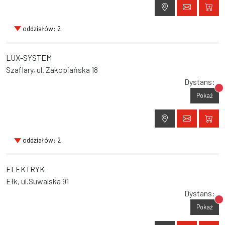
oddziałów: 2
LUX-SYSTEM
Szaflary, ul. Zakopiańska 18
Dystans:
Br
Pokaż
oddziałów: 2
ELEKTRYK
Ełk, ul.Suwalska 91
Dystans:
Br
Pokaż