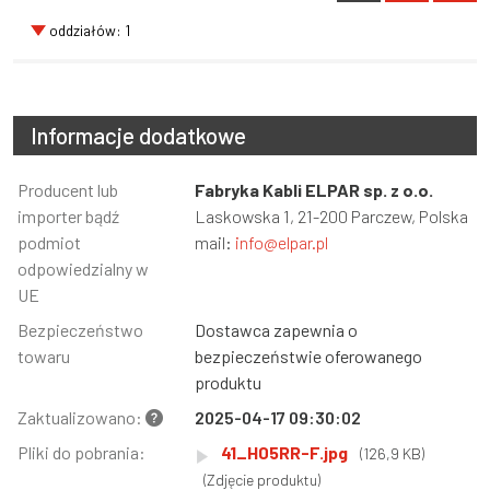
oddziałów: 1
Informacje dodatkowe
Informacja
Producent lub
Wartość
Fabryka Kabli ELPAR sp. z o.o.
importer bądź
Laskowska 1, 21-200 Parczew, Polska
podmiot
mail:
info@elpar.pl
odpowiedzialny w
UE
Bezpieczeństwo
Dostawca zapewnia o
towaru
bezpieczeństwie oferowanego
produktu
Zaktualizowano:
2025-04-17 09:30:02
Pliki do pobrania:
41_H05RR-F.jpg
(126,9 KB)
(Zdjęcie produktu)