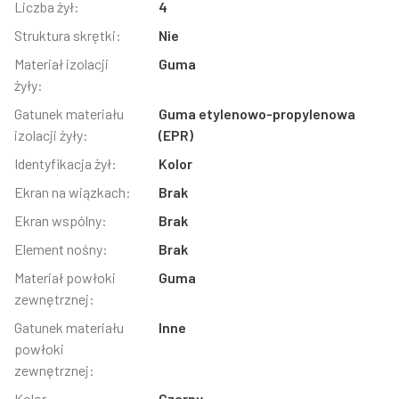
Liczba żył:
4
Struktura skrętki:
Nie
Materiał izolacji
Guma
żyły:
Gatunek materiału
Guma etylenowo-propylenowa
izolacji żyły:
(EPR)
Identyfikacja żył:
Kolor
Ekran na wiązkach:
Brak
Ekran wspólny:
Brak
Element nośny:
Brak
Materiał powłoki
Guma
zewnętrznej:
Gatunek materiału
Inne
powłoki
zewnętrznej:
Kolor
Czarny