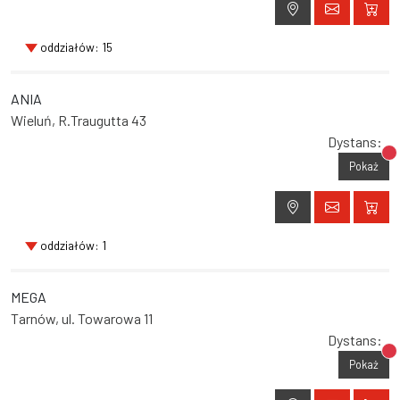
oddziałów: 15
ANIA
Wieluń, R.Traugutta 43
Dystans:
Br
Pokaż
oddziałów: 1
MEGA
Tarnów, ul. Towarowa 11
Dystans:
Br
Pokaż