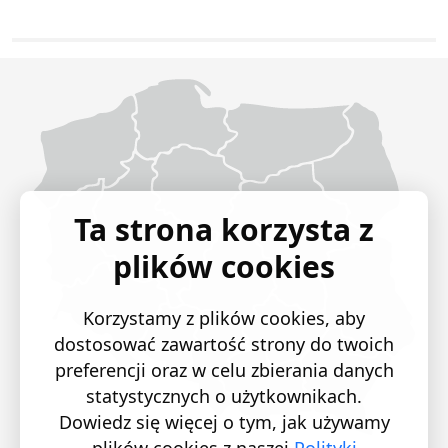
Województwo Dolnośląskie
Województwo Kujawsko-pomorskie
Województwo Lubelskie
Województwo Lubuskie
Województwo Łódzkie
Województwo Małopolskie
Województwo Mazowieckie
Województwo Opolskie
Województwo Podkarpackie
Województwo Podlaskie
Województwo Pomorskie
Województwo Śląskie
Województwo Świętokrzyskie
Województwo Warmińsko-mazurskie
Województwo Wielkopolskie
Województwo Zachodniopomorskie
Ta strona korzysta z
plików cookies
Korzystamy z plików cookies, aby
dostosować zawartość strony do twoich
preferencji oraz w celu zbierania danych
statystycznych o użytkownikach.
Dowiedz się więcej o tym, jak używamy