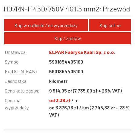
H07RN-F 450/750V 4G1,5 mm2; Przewód
Kup w outlecie / na wyprzedaży
Kup online
Kup / zamów
Informacja
Dostawca
Wartość
ELPAR Fabryka Kabli Sp. z o.o.
Symbol
5901854405100
Kod GTIN (EAN)
5901854405100
Jednostka
kilometr
Cena katalogowa
9 514,05 zł (7 735,00 zł + 23% VAT)
Cena na
od 3,38 zł
/ m
wyprzedaży
od 3 376,76 zł / km (2 745,33 zł + 23 %
VAT)