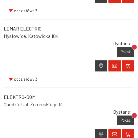
oddziałów: 2
LEMAR ELECTRIC
Mysłowice, Katowicka 104
Dystans:
Br
Pokaż
oddziałów: 3
ELEKTRO-DOM
Chodzież, ul. Żeromskiego 14
Dystans:
Br
Pokaż