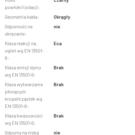
powłoki/izolacji:
Geometria kabla:
Okrągły
Odporność na
nie
skręcanie:
Klasa reakcji na
Eca
ogień wg EN 13501-
6:
Klasa emisji dymu
Brak
wg EN 13501-6:
Klasa wytwarzania
Brak
płonących
kropel/cząstek wg
EN 13501-6:
Klasa kwasowości
Brak
wg EN 13501-6:
Odporny na niską
nie