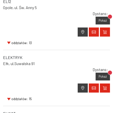
EL12
Opole, ul. Św. Anny 5
Dystans:
Br
Pokaż
oddziałów: 13
ELEKTRYK
Ełk, ul.Suwalska 91
Dystans:
Br
Pokaż
oddziałów: 15