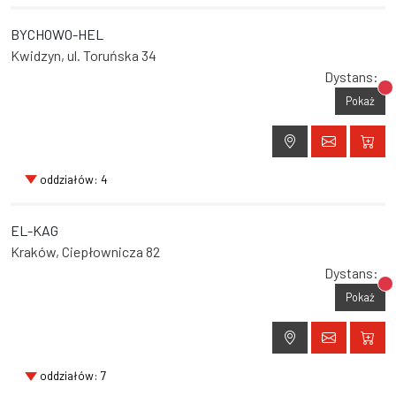
BYCHOWO-HEL
Kwidzyn, ul. Toruńska 34
Dystans:
Br
Pokaż
oddziałów: 4
EL-KAG
Kraków, Ciepłownicza 82
Dystans:
Br
Pokaż
oddziałów: 7