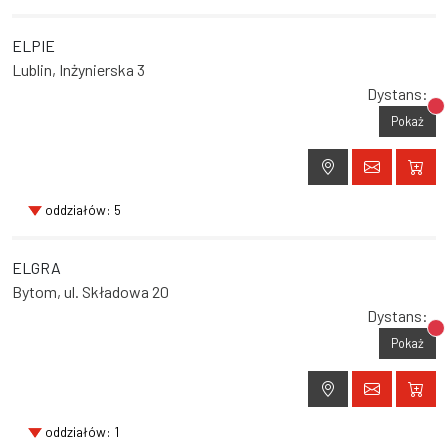
ELPIE
Lublin, Inżynierska 3
Dystans:
Br
Pokaż
oddziałów: 5
ELGRA
Bytom, ul. Składowa 20
Dystans:
Br
Pokaż
oddziałów: 1