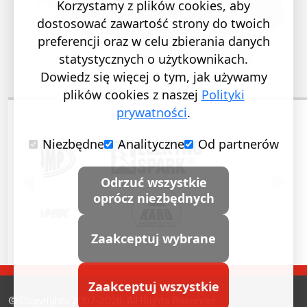
Korzystamy z plików cookies, aby
dostosować zawartość strony do twoich
preferencji oraz w celu zbierania danych
statystycznych o użytkownikach.
Dowiedz się więcej o tym, jak używamy
plików cookies z naszej
Polityki
prywatności
.
Niezbędne
Analityczne
Od partnerów
POPRZEDNI SLAJD
NASTĘ
Odrzuć wszystkie
oprócz niezbędnych
Zaakceptuj wybrane
Zaakceptuj wszystkie
© Copyrights 2007-2026. All Rights Reserved.