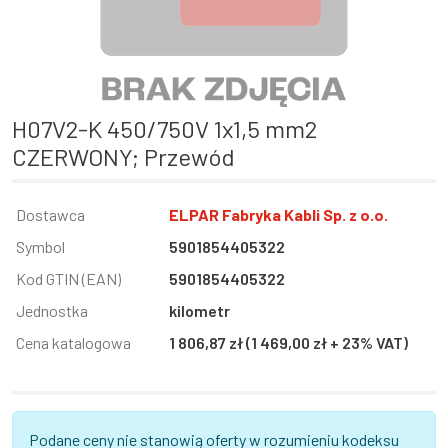
H07V2-K 450/750V 1x1,5 mm2
CZERWONY; Przewód
Informacja
Dostawca
Wartość
ELPAR Fabryka Kabli Sp. z o.o.
Symbol
5901854405322
Kod GTIN (EAN)
5901854405322
Jednostka
kilometr
Cena katalogowa
1 806,87 zł (1 469,00 zł + 23% VAT)
Podane ceny nie stanowią oferty w rozumieniu kodeksu