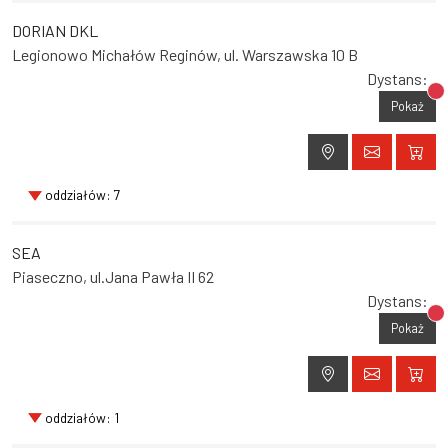
DORIAN DKL
Legionowo Michałów Reginów, ul. Warszawska 10 B
Dystans:
Br
Pokaż
oddziałów: 7
SEA
Piaseczno, ul.Jana Pawła II 62
Dystans:
Br
Pokaż
oddziałów: 1