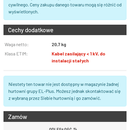
cywilnego. Ceny zakupu danego towaru mogą się różnić od
wyświetlonych.
Cechy dodatkowe
Informacja
Waga netto:
Wartość
20,7 kg
Klasa ETIM:
Kabel zasilający < 1 kV, do
instalacji stałych
Niestety ten towar nie jest dostępny w magazynie żadnej
hurtowni grupy EL-Plus. Możesz jednak skontaktować się
z wybraną przez Siebie hurtownią i go zamówić.
Zamów
ODLEGŁOŚĆ