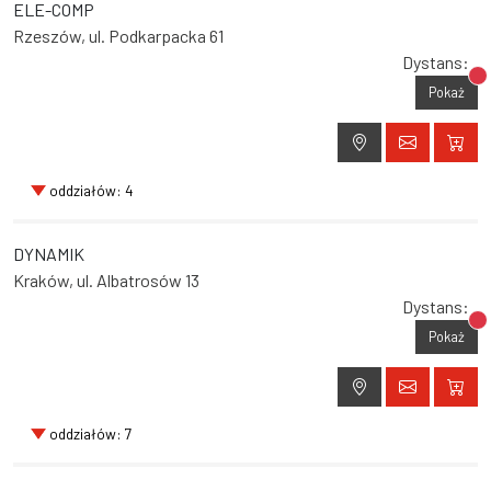
ELE-COMP
Rzeszów, ul. Podkarpacka 61
Dystans:
Br
Pokaż
oddziałów: 4
DYNAMIK
Kraków, ul. Albatrosów 13
Dystans:
Br
Pokaż
oddziałów: 7