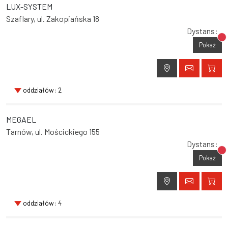
LUX-SYSTEM
Szaflary, ul. Zakopiańska 18
Dystans:
Br
Pokaż
oddziałów: 2
MEGAEL
Tarnów, ul. Mościckiego 155
Dystans:
Br
Pokaż
oddziałów: 4