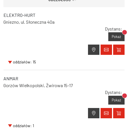
ELEKTRO-HURT
Gniezno, ul. Słoneczna 40a
Dystans:
Br
Pokaż
oddziałów: 15
ANMAR
Gorzów Wielkopolski, Żwirowa 15-17
Dystans:
Br
Pokaż
oddziałów: 1