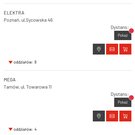
ELEKTRA
Poznań, ul.Sycowska 46
Dystans:
Br
Pokaż
oddziałów: 9
MEGA
Tarnów, ul. Towarowa 11
Dystans:
Br
Pokaż
oddziałów: 4