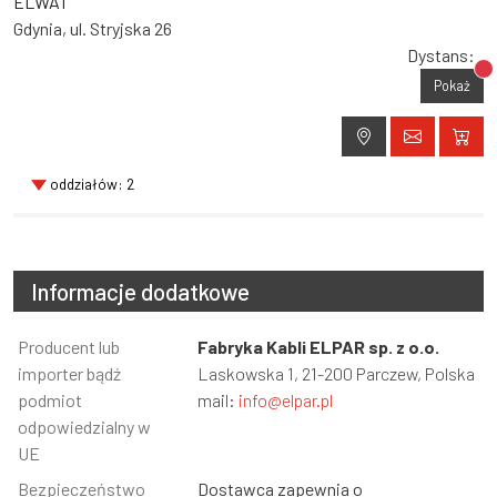
ELWAT
Gdynia, ul. Stryjska 26
Dystans:
Br
Pokaż
oddziałów: 2
Informacje dodatkowe
Informacja
Producent lub
Wartość
Fabryka Kabli ELPAR sp. z o.o.
importer bądź
Laskowska 1, 21-200 Parczew, Polska
podmiot
mail:
info@elpar.pl
odpowiedzialny w
UE
Bezpieczeństwo
Dostawca zapewnia o