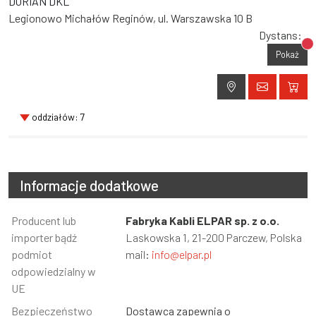
DORIAN DKL
Legionowo Michałów Reginów, ul. Warszawska 10 B
Dystans:
Br
Pokaż
oddziałów: 7
Informacje dodatkowe
Informacja
Producent lub
Wartość
Fabryka Kabli ELPAR sp. z o.o.
importer bądź
Laskowska 1, 21-200 Parczew, Polska
podmiot
mail:
info@elpar.pl
odpowiedzialny w
UE
Bezpieczeństwo
Dostawca zapewnia o