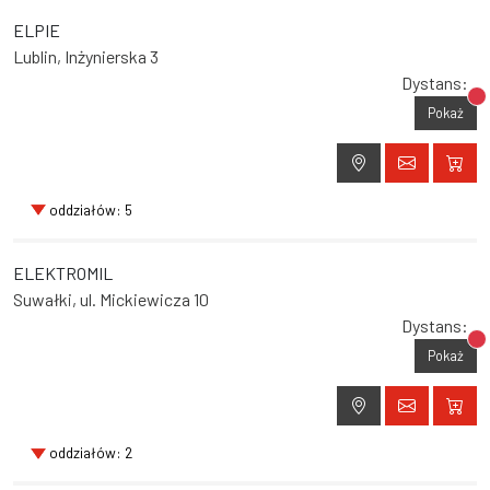
ELPIE
Lublin, Inżynierska 3
Dystans:
Br
Pokaż
oddziałów: 5
ELEKTROMIL
Suwałki, ul. Mickiewicza 10
Dystans:
Br
Pokaż
oddziałów: 2