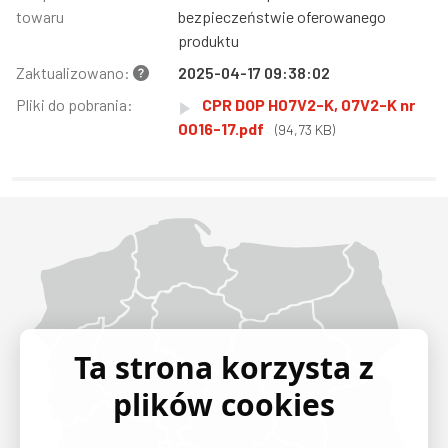
towaru
bezpieczeństwie oferowanego
produktu
Zaktualizowano:
2025-04-17 09:38:02
Pliki do pobrania:
CPR DOP H07V2-K, 07V2-K nr
0016-17.pdf
(94,73 KB)
Województwo Dolnośląskie
Województwo Kujawsko-pomorskie
Województwo Lubelskie
Województwo Lubuskie
Województwo Łódzkie
Województwo Małopolskie
Województwo Mazowieckie
Województwo Opolskie
Województwo Podkarpackie
Województwo Podlaskie
Województwo Pomorskie
Województwo Śląskie
Województwo Świętokrzyskie
Województwo Warmińsko-mazurskie
Województwo Wielkopolskie
Województwo Zachodniopomorskie
Ta strona korzysta z
plików cookies