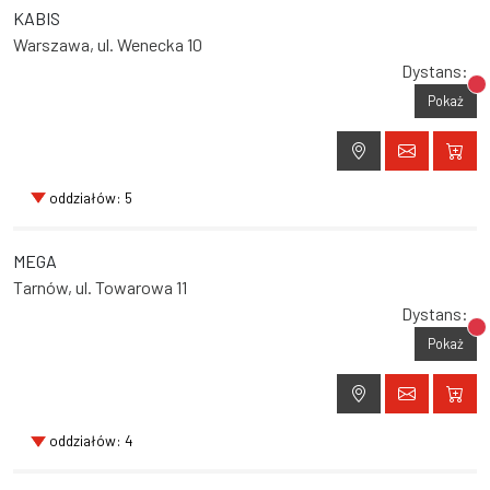
KABIS
Warszawa, ul. Wenecka 10
Dystans:
Br
Pokaż
oddziałów: 5
MEGA
Tarnów, ul. Towarowa 11
Dystans:
Br
Pokaż
oddziałów: 4