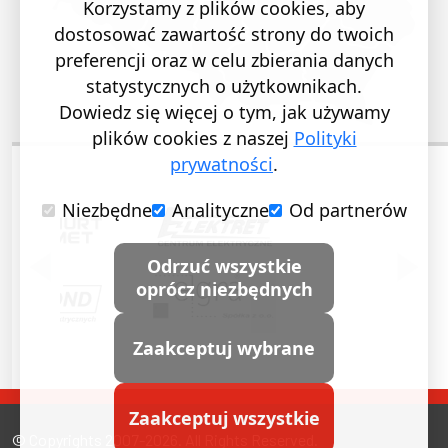
Korzystamy z plików cookies, aby
dostosować zawartość strony do twoich
preferencji oraz w celu zbierania danych
statystycznych o użytkownikach.
Dowiedz się więcej o tym, jak używamy
plików cookies z naszej
Polityki
prywatności
.
Niezbędne
Analityczne
Od partnerów
POPRZEDNI SLAJD
NASTĘ
Odrzuć wszystkie
oprócz niezbędnych
Zaakceptuj wybrane
Zaakceptuj wszystkie
© Copyrights 2007-2026. All Rights Reserved.