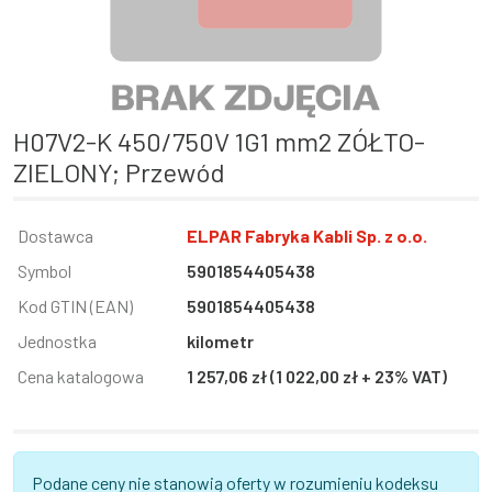
H07V2-K 450/750V 1G1 mm2 ZÓŁTO-
ZIELONY; Przewód
Informacja
Dostawca
Wartość
ELPAR Fabryka Kabli Sp. z o.o.
Symbol
5901854405438
Kod GTIN (EAN)
5901854405438
Jednostka
kilometr
Cena katalogowa
1 257,06 zł (1 022,00 zł + 23% VAT)
Podane ceny nie stanowią oferty w rozumieniu kodeksu