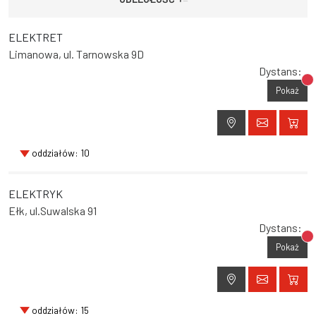
ELEKTRET
Limanowa, ul. Tarnowska 9D
Dystans:
Br
Pokaż
oddziałów: 10
ELEKTRYK
Ełk, ul.Suwalska 91
Dystans:
Br
Pokaż
oddziałów: 15