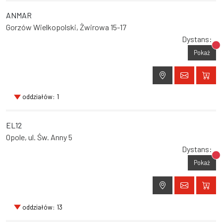
ANMAR
Gorzów Wielkopolski, Żwirowa 15-17
Dystans:
Br
Pokaż
oddziałów: 1
EL12
Opole, ul. Św. Anny 5
Dystans:
Br
Pokaż
oddziałów: 13