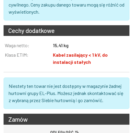
cywilnego. Ceny zakupu danego towaru mogą się różnić od
wyświetlonych.
Cechy dodatkowe
Informacja
Waga netto:
Wartość
15,41 kg
Klasa ETIM:
Kabel zasilający < 1 kV, do
instalacji stałych
Niestety ten towar nie jest dostępny w magazynie żadnej
hurtowni grupy EL-Plus. Możesz jednak skontaktować się
z wybraną przez Siebie hurtownią i go zamówić.
Zamów
ODLEGŁOŚĆ