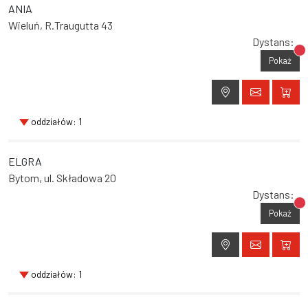
ANIA
Wieluń, R.Traugutta 43
Dystans:
Br
Pokaż
oddziałów: 1
ELGRA
Bytom, ul. Składowa 20
Dystans:
Br
Pokaż
oddziałów: 1