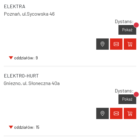
ELEKTRA
Poznań, ul.Sycowska 46
Dystans:
Br
Pokaż
oddziałów: 9
ELEKTRO-HURT
Gniezno, ul. Słoneczna 40a
Dystans:
Br
Pokaż
oddziałów: 15