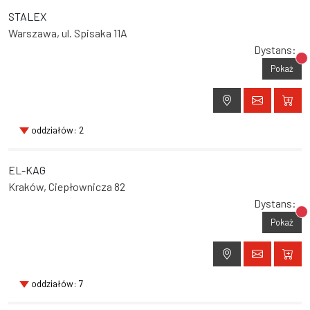
STALEX
Warszawa, ul. Spisaka 11A
Dystans:
Br
Pokaż
oddziałów: 2
EL-KAG
Kraków, Ciepłownicza 82
Dystans:
Br
Pokaż
oddziałów: 7