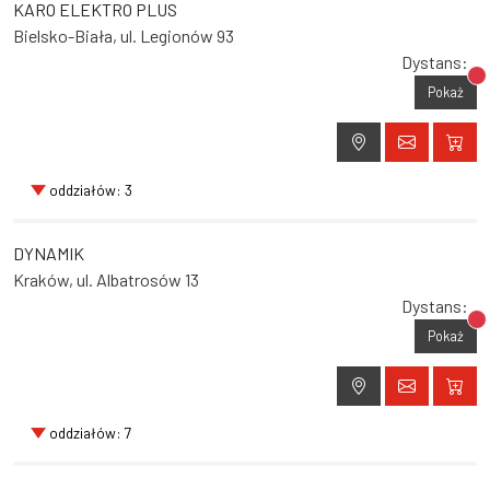
KARO ELEKTRO PLUS
Bielsko-Biała, ul. Legionów 93
Dystans:
Br
Pokaż
oddziałów: 3
DYNAMIK
Kraków, ul. Albatrosów 13
Dystans:
Br
Pokaż
oddziałów: 7