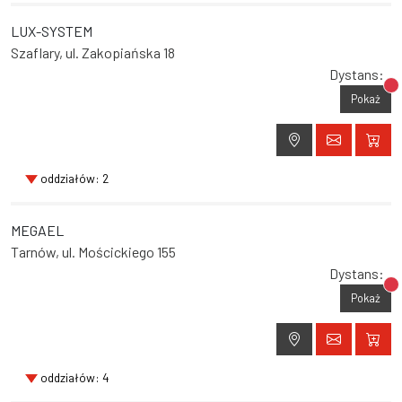
LUX-SYSTEM
Szaflary, ul. Zakopiańska 18
Dystans:
Br
Pokaż
oddziałów: 2
MEGAEL
Tarnów, ul. Mościckiego 155
Dystans:
Br
Pokaż
oddziałów: 4