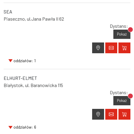
SEA
Piaseczno, ul.Jana Pawła II 62
Dystans:
Br
Pokaż
oddziałów: 1
ELHURT-ELMET
Białystok, ul. Baranowicka 115
Dystans:
Br
Pokaż
oddziałów: 6