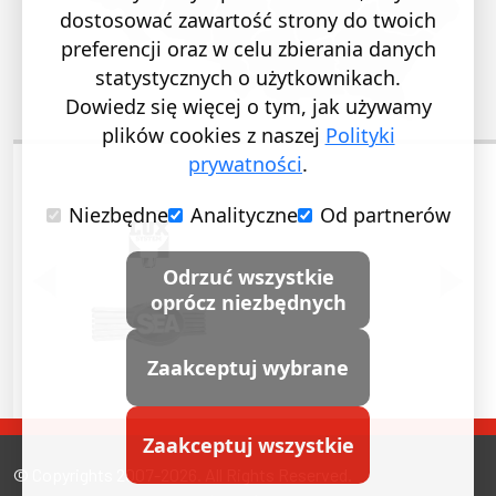
dostosować zawartość strony do twoich
preferencji oraz w celu zbierania danych
statystycznych o użytkownikach.
Dowiedz się więcej o tym, jak używamy
plików cookies z naszej
Polityki
prywatności
.
Niezbędne
Analityczne
Od partnerów
POPRZEDNI SLAJD
NASTĘ
Odrzuć wszystkie
oprócz niezbędnych
Zaakceptuj wybrane
Zaakceptuj wszystkie
© Copyrights 2007-2026. All Rights Reserved.