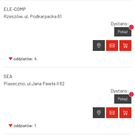
ELE-COMP
Rzeszów, ul. Podkarpacka 61
Dystans:
Br
Pokaż
oddziałów: 4
SEA
Piaseczno, ul.Jana Pawła II 62
Dystans:
Br
Pokaż
oddziałów: 1