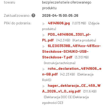
towaru
bezpieczeństwie oferowanego
produktu
Zaktualizowano:
2026-04-15 00:05:26
Pliki do pobrania:
48141606.jpg
(1,073 MB)
(Zdjęcie
produktu)
PDS_48141606_3301_pl-
PL.pdf
(142,3 KB)
(Karta produktu)
6LE003538B_4814xx-4815xx-
Steckdose-SCHUKO-USB-
Steckdose-T.pdf
(3,313 MB)
(Instrukcja techniczna)
rohs_declaration_48141606_e
n-GB.pdf
(42,23 KB)
(Deklaracja
RoHS)
hager_deklaracja_CE_459_W
A_2026_v1_0_sig.pdf
(311,6 KB)
(Deklaracja DOC CE (Deklaracja
zgodności CE))