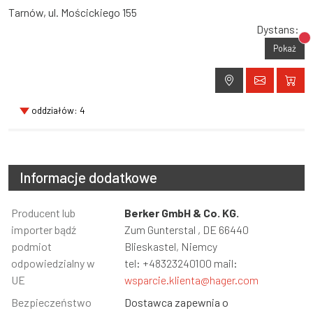
Tarnów, ul. Mościckiego 155
Dystans:
Br
Pokaż
oddziałów: 4
Informacje dodatkowe
Informacja
Producent lub
Wartość
Berker GmbH & Co. KG.
importer bądź
Zum Gunterstal , DE 66440
podmiot
Blieskastel, Niemcy
odpowiedzialny w
tel: +48323240100 mail:
UE
wsparcie.klienta@hager.com
Bezpieczeństwo
Dostawca zapewnia o