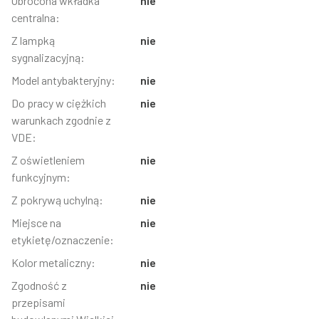
Obrócona wkładka
nie
centralna:
Z lampką
nie
sygnalizacyjną:
Model antybakteryjny:
nie
Do pracy w ciężkich
nie
warunkach zgodnie z
VDE:
Z oświetleniem
nie
funkcyjnym:
Z pokrywą uchylną:
nie
Miejsce na
nie
etykietę/oznaczenie:
Kolor metaliczny:
nie
Zgodność z
nie
przepisami