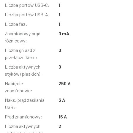
Liczba portów USB-C:
1
Liczba portów USB-A:
1
Liczba faz:
1
Znamionowy prąd
0 mA
różnicowy:
Liczba gniazd z
0
przełącznikiem:
Liczba aktywnych
0
styków (płaskich):
Napięcie
250 V
znamionowe:
Maks. prąd zasilania
3 A
USB:
Prąd znamionowy:
16 A
Liczba aktywnych
2