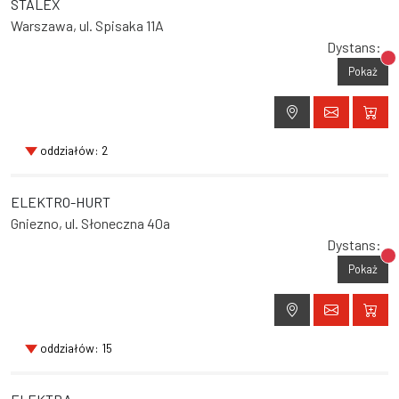
STALEX
Warszawa, ul. Spisaka 11A
Dystans:
Br
Pokaż
oddziałów: 2
ELEKTRO-HURT
Gniezno, ul. Słoneczna 40a
Dystans:
Br
Pokaż
oddziałów: 15