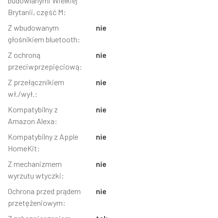
budowlanymi Wielkiej
Brytanii, część M:
Z wbudowanym
nie
głośnikiem bluetooth:
Z ochroną
nie
przeciwprzepięciową:
Z przełącznikiem
nie
wł./wył.:
Kompatybilny z
nie
Amazon Alexa:
Kompatybilny z Apple
nie
HomeKit:
Z mechanizmem
nie
wyrzutu wtyczki:
Ochrona przed prądem
nie
przetężeniowym: