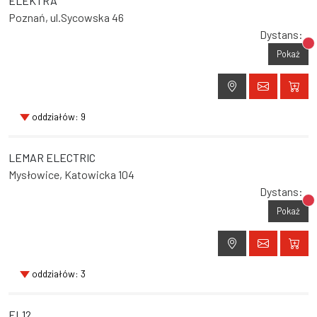
ELEKTRA
Poznań, ul.Sycowska 46
Dystans:
Br
Pokaż
oddziałów: 9
LEMAR ELECTRIC
Mysłowice, Katowicka 104
Dystans:
Br
Pokaż
oddziałów: 3
EL12