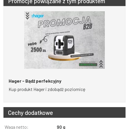
Promocje powiązane z tym produktem
Hager - Bądź perfekcyjny
Kup produkt Hager i zdobądź poziomicę
Cechy dodatkowe
Informacja
Waga netto:
Wartość
90 g