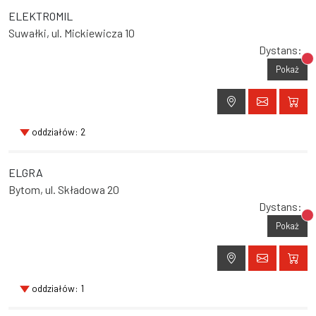
ELEKTROMIL
Suwałki, ul. Mickiewicza 10
Dystans:
Br
Pokaż
oddziałów: 2
ELGRA
Bytom, ul. Składowa 20
Dystans:
Br
Pokaż
oddziałów: 1