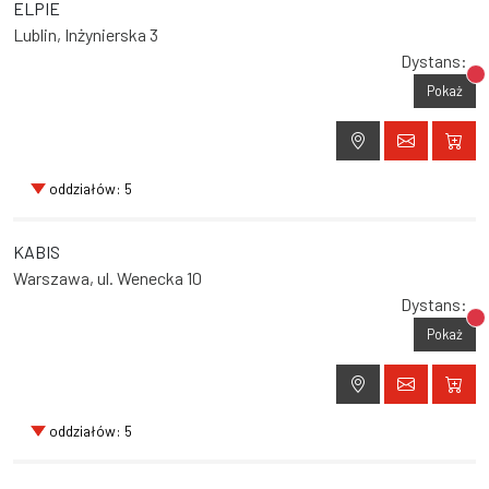
ELPIE
Lublin, Inżynierska 3
Dystans:
Br
Pokaż
oddziałów: 5
KABIS
Warszawa, ul. Wenecka 10
Dystans:
Br
Pokaż
oddziałów: 5