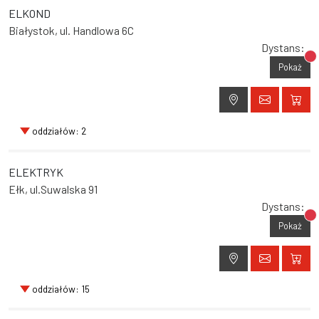
ELKOND
Białystok, ul. Handlowa 6C
Dystans:
Br
Pokaż
oddziałów: 2
ELEKTRYK
Ełk, ul.Suwalska 91
Dystans:
Br
Pokaż
oddziałów: 15