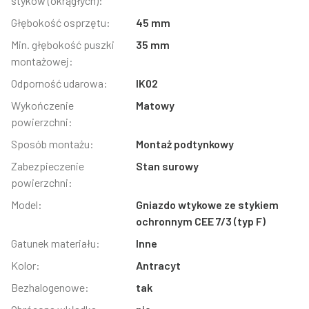
styków (okrągłych):
Głębokość osprzętu:
45 mm
Min. głębokość puszki
35 mm
montażowej:
Odporność udarowa:
IK02
Wykończenie
Matowy
powierzchni:
Sposób montażu:
Montaż podtynkowy
Zabezpieczenie
Stan surowy
powierzchni:
Model:
Gniazdo wtykowe ze stykiem
ochronnym CEE 7/3 (typ F)
Gatunek materiału:
Inne
Kolor:
Antracyt
Bezhalogenowe:
tak