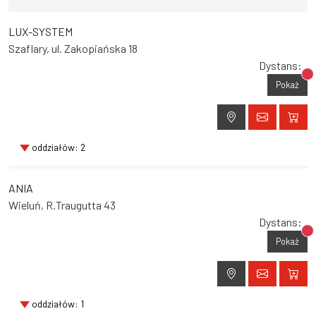
LUX-SYSTEM
Szaflary, ul. Zakopiańska 18
Dystans:
Br
Pokaż
oddziałów: 2
ANIA
Wieluń, R.Traugutta 43
Dystans:
Br
Pokaż
oddziałów: 1