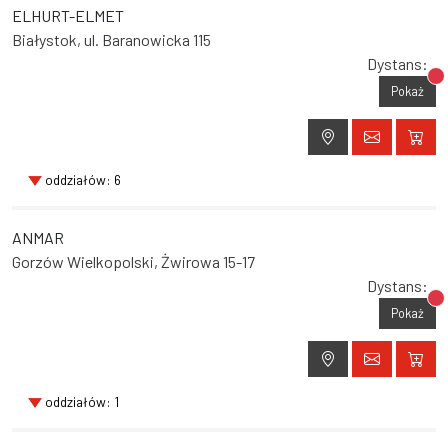
ELHURT-ELMET
Białystok, ul. Baranowicka 115
Dystans:
Br
Pokaż
oddziałów: 6
ANMAR
Gorzów Wielkopolski, Żwirowa 15-17
Dystans:
Br
Pokaż
oddziałów: 1