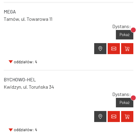
MEGA
Tarnów, ul. Towarowa 11
Dystans:
Br
Pokaż
oddziałów: 4
BYCHOWO-HEL
Kwidzyn, ul. Toruńska 34
Dystans:
Br
Pokaż
oddziałów: 4