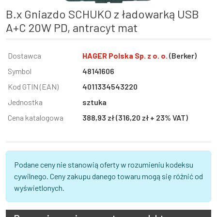
B.x Gniazdo SCHUKO z ładowarką USB
A+C 20W PD, antracyt mat
Informacja
Dostawca
Wartość
HAGER Polska Sp. z o. o.
(Berker)
Symbol
48141606
Kod GTIN (EAN)
4011334543220
Jednostka
sztuka
Cena katalogowa
388,93 zł (316,20 zł + 23% VAT)
Podane ceny nie stanowią oferty w rozumieniu kodeksu
cywilnego. Ceny zakupu danego towaru mogą się różnić od
wyświetlonych.