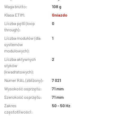
Waga brutto:
108 g
Klasa ETIM:
Gniazdo
Liczba pętli (loop
0
through):
Liczba modułów (dla
1
systemów
modułowych):
Liczba aktywnych
2
styków
(kwadratowych):
Numer RAL (zbliżony):
7 021
Wysokość osprzętu:
71 mm
Szerokość osprzętu:
71 mm
Zakres
50 - 50 Hz
częstotliwości: