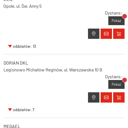
Opole, ul. Św. Anny 5
Dystans:
Br
Pokaż
oddziałów: 13
DORIAN DKL
Legionowo Michałów Reginów, ul. Warszawska 10 B
Dystans:
Br
Pokaż
oddziałów: 7
MEGAEL