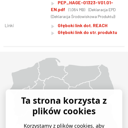
PEP_HAGE-01323-V01.01-
EN.pdf
(1,064 MB)
(Deklaracja EPD
(Deklaracja Środowiskowa Produktu))
Linki
Głęboki link dot. REACH
Głęboki link do str. produktu
Województwo Dolnośląskie
Województwo Kujawsko-pomorskie
Województwo Lubelskie
Województwo Lubuskie
Województwo Łódzkie
Województwo Małopolskie
Województwo Mazowieckie
Województwo Opolskie
Województwo Podkarpackie
Województwo Podlaskie
Województwo Pomorskie
Województwo Śląskie
Województwo Świętokrzyskie
Województwo Warmińsko-mazurskie
Województwo Wielkopolskie
Województwo Zachodniopomorskie
Ta strona korzysta z
plików cookies
Korzystamy z plików cookies, aby