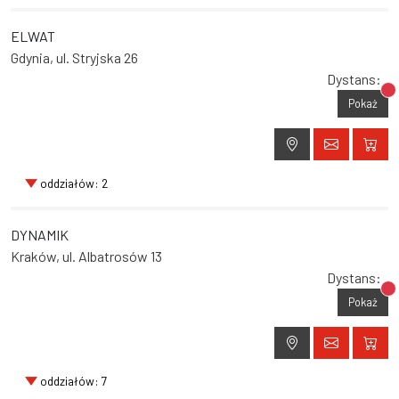
ELWAT
Gdynia, ul. Stryjska 26
Dystans:
Br
Pokaż
oddziałów: 2
DYNAMIK
Kraków, ul. Albatrosów 13
Dystans:
Br
Pokaż
oddziałów: 7