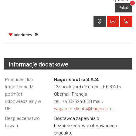
Br
Pokaż
oddziałów: 15
Informacje dodatkowe
Informacja
Producent lub
Wartość
Hager Electro S.A.S.
importer bądź
123 boulevard d’Europe , FR 67215
podmiot
Obernai, Francja
odpowiedzialny w
tel: +48323240100 mail:
UE
wsparcie.klienta@hager.com
Bezpieczeństwo
Dostawca zapewnia o
towaru
bezpieczeństwie oferowanego
produktu