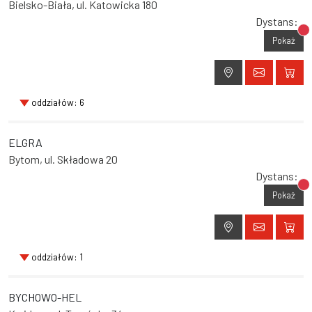
Bielsko-Biała, ul. Katowicka 180
Dystans:
Br
Pokaż
oddziałów: 6
ELGRA
Bytom, ul. Składowa 20
Dystans:
Br
Pokaż
oddziałów: 1
BYCHOWO-HEL