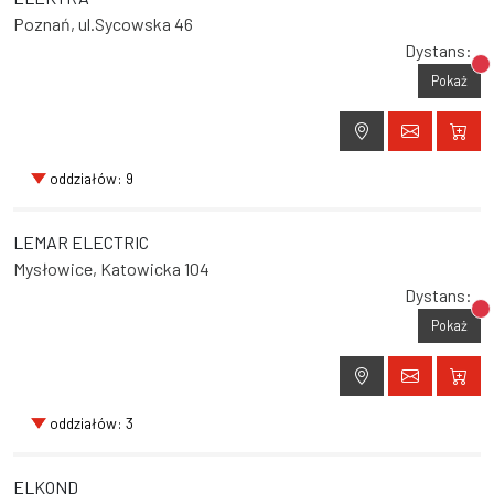
Poznań, ul.Sycowska 46
Dystans:
Br
Pokaż
oddziałów: 9
LEMAR ELECTRIC
Mysłowice, Katowicka 104
Dystans:
Br
Pokaż
oddziałów: 3
ELKOND