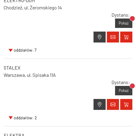
ELEKTRO-DOM
Chodzież, ul. Żeromskiego 14
Dystans:
Br
Pokaż
oddziałów: 7
STALEX
Warszawa, ul. Spisaka 11A
Dystans:
Br
Pokaż
oddziałów: 2
ELEKTRA