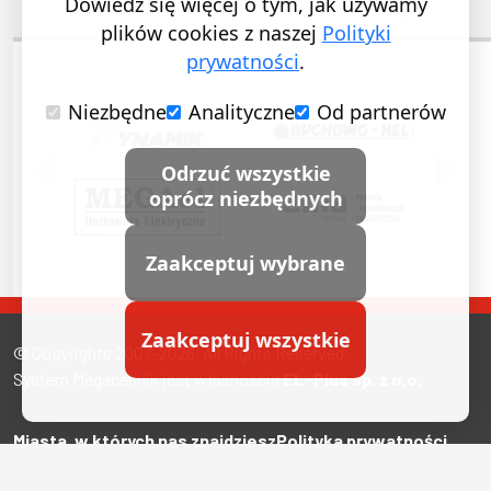
Dowiedz się więcej o tym, jak używamy
plików cookies z naszej
Polityki
prywatności
.
Niezbędne
Analityczne
Od partnerów
POPRZEDNI SLAJD
NASTĘ
Odrzuć wszystkie
oprócz niezbędnych
Zaakceptuj wybrane
Zaakceptuj wszystkie
© Copyrights 2007-2026. All Rights Reserved.
System Megacennik jest własnością
EL-Plus sp. z o.o.
Miasta, w których nas znajdziesz
Polityka prywatności