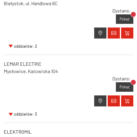
Białystok, ul. Handlowa 6C
Dystans:
Br
Pokaż
oddziałów: 2
LEMAR ELECTRIC
Mysłowice, Katowicka 104
Dystans:
Br
Pokaż
oddziałów: 3
ELEKTROMIL