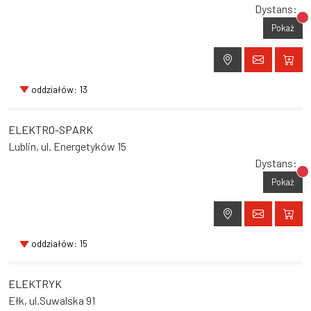
Dystans:
Br
Pokaż
oddziałów: 13
ELEKTRO-SPARK
Lublin, ul. Energetyków 15
Dystans:
Br
Pokaż
oddziałów: 15
ELEKTRYK
Ełk, ul.Suwalska 91