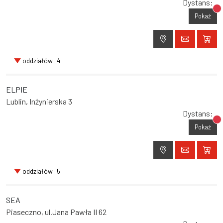
Dystans:
Br
Pokaż
oddziałów: 4
ELPIE
Lublin, Inżynierska 3
Dystans:
Br
Pokaż
oddziałów: 5
SEA
Piaseczno, ul.Jana Pawła II 62