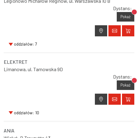
Legionowo Michałów Reginów, ul. Warszawska 10 B
Dystans:
Br
Pokaż
oddziałów: 7
ELEKTRET
Limanowa, ul. Tarnowska 9D
Dystans:
Br
Pokaż
oddziałów: 10
ANIA
Wieluń, R.Traugutta 43