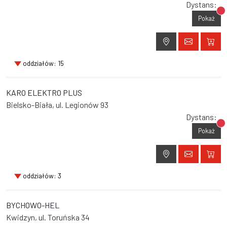
Dystans:
Br
Pokaż
oddziałów: 15
KARO ELEKTRO PLUS
Bielsko-Biała, ul. Legionów 93
Dystans:
Br
Pokaż
oddziałów: 3
BYCHOWO-HEL
Kwidzyn, ul. Toruńska 34