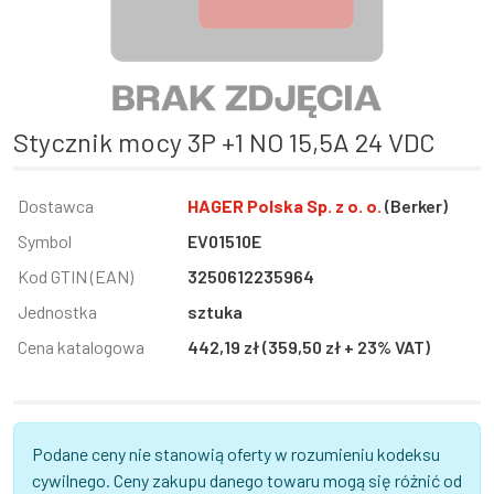
Stycznik mocy 3P +1 NO 15,5A 24 VDC
Informacja
Dostawca
Wartość
HAGER Polska Sp. z o. o.
(Berker)
Symbol
EV01510E
Kod GTIN (EAN)
3250612235964
Jednostka
sztuka
Cena katalogowa
442,19 zł (359,50 zł + 23% VAT)
Podane ceny nie stanowią oferty w rozumieniu kodeksu
cywilnego. Ceny zakupu danego towaru mogą się różnić od