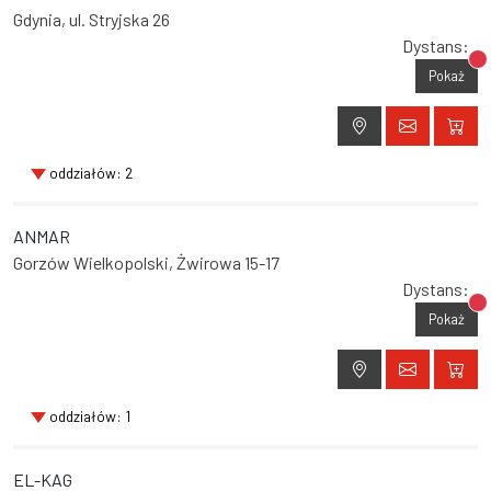
Gdynia, ul. Stryjska 26
Dystans:
Br
Pokaż
oddziałów: 2
ANMAR
Gorzów Wielkopolski, Żwirowa 15-17
Dystans:
Br
Pokaż
oddziałów: 1
EL-KAG