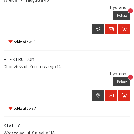
Dystans:
Br
Pokaż
oddziałów: 1
ELEKTRO-DOM
Chodzież, ul. Żeromskiego 14
Dystans:
Br
Pokaż
oddziałów: 7
STALEX
Warszawa, ul. Spisaka 11A