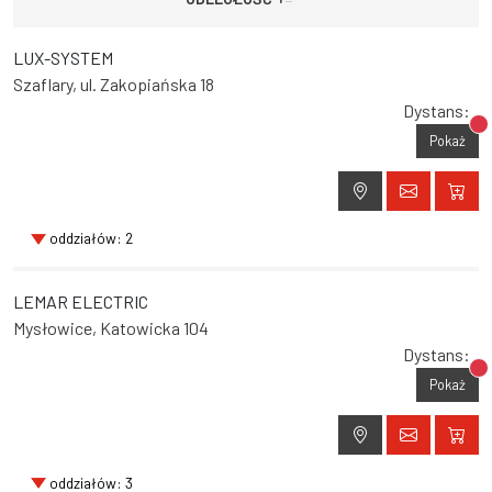
LUX-SYSTEM
Szaflary, ul. Zakopiańska 18
Dystans:
Br
Pokaż
oddziałów: 2
LEMAR ELECTRIC
Mysłowice, Katowicka 104
Dystans:
Br
Pokaż
oddziałów: 3