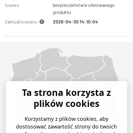
towaru
bezpieczeństwie oferowanego
produktu
Zaktualizowano:
2026-04-30 14:10:04
Województwo Dolnośląskie
Województwo Kujawsko-pomorskie
Województwo Lubelskie
Województwo Lubuskie
Województwo Łódzkie
Województwo Małopolskie
Województwo Mazowieckie
Województwo Opolskie
Województwo Podkarpackie
Województwo Podlaskie
Województwo Pomorskie
Województwo Śląskie
Województwo Świętokrzyskie
Województwo Warmińsko-mazurskie
Województwo Wielkopolskie
Województwo Zachodniopomorskie
Ta strona korzysta z
plików cookies
Korzystamy z plików cookies, aby
dostosować zawartość strony do twoich