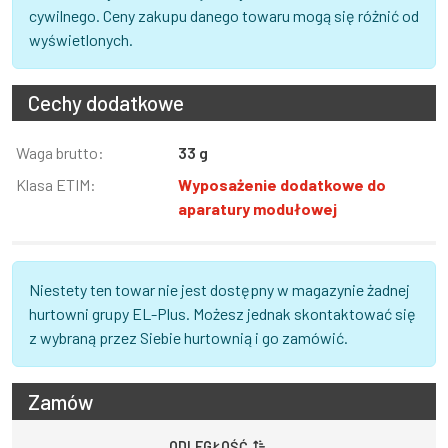
cywilnego. Ceny zakupu danego towaru mogą się różnić od
wyświetlonych.
Cechy dodatkowe
Informacja
Waga brutto:
Wartość
33 g
Klasa ETIM:
Wyposażenie dodatkowe do
aparatury modułowej
Niestety ten towar nie jest dostępny w magazynie żadnej
hurtowni grupy EL-Plus. Możesz jednak skontaktować się
z wybraną przez Siebie hurtownią i go zamówić.
Zamów
ODLEGŁOŚĆ