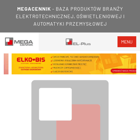
MEGACENNIK
- BAZA PRODUKTÓW BRANŻY
ELEKTROTECHNICZNEJ, OŚWIETLENIOWEJ I
AUTOMATYKI PRZEMYSŁOWEJ
MENU