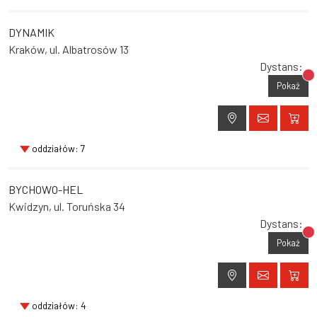
DYNAMIK
Kraków, ul. Albatrosów 13
Dystans:
Br
Pokaż
oddziałów: 7
BYCHOWO-HEL
Kwidzyn, ul. Toruńska 34
Dystans:
Br
Pokaż
oddziałów: 4