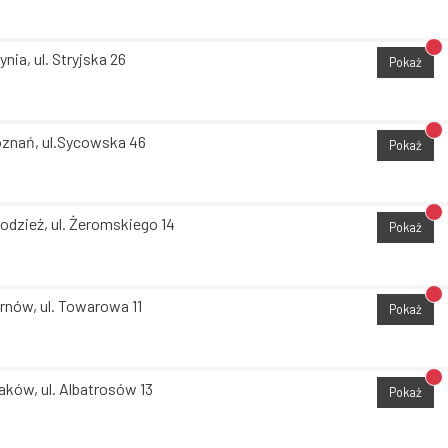
Br
ynia, ul. Stryjska 26
Pokaż
Br
znań, ul.Sycowska 46
Pokaż
Br
odzież, ul. Żeromskiego 14
Pokaż
Br
rnów, ul. Towarowa 11
Pokaż
Br
aków, ul. Albatrosów 13
Pokaż