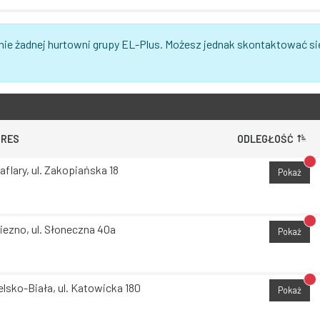
nie żadnej hurtowni grupy EL-Plus. Możesz jednak skontaktować si
DRES
ODLEGŁOŚĆ
Br
aflary, ul. Zakopiańska 18
Pokaż
Br
iezno, ul. Słoneczna 40a
Pokaż
Br
elsko-Biała, ul. Katowicka 180
Pokaż