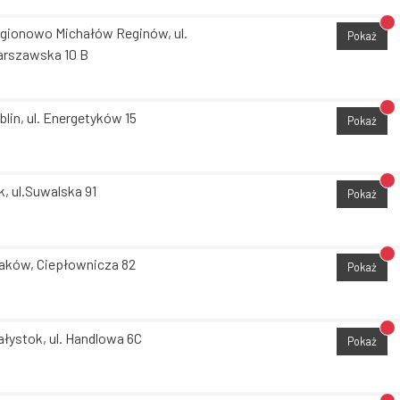
Br
gionowo Michałów Reginów, ul.
Pokaż
rszawska 10 B
Br
blin, ul. Energetyków 15
Pokaż
Br
k, ul.Suwalska 91
Pokaż
Br
aków, Ciepłownicza 82
Pokaż
Br
ałystok, ul. Handlowa 6C
Pokaż