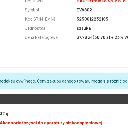
Informacja
Dostawca
Wartość
HAGER Polska Sp. z o. o.
Symbol
EVA802
Kod GTIN (EAN)
3250612232185
Jednostka
sztuka
Cena katalogowa
37,76 zł (30,70 zł + 23% V
 kodeksu cywilnego. Ceny zakupu danego towaru mogą się różnić od
32 g
Akcesoria/części do aparatury niskonapięciowej