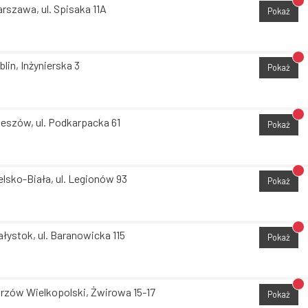
Br
rszawa, ul. Spisaka 11A
Pokaż
Br
blin, Inżynierska 3
Pokaż
Br
eszów, ul. Podkarpacka 61
Pokaż
Br
elsko-Biała, ul. Legionów 93
Pokaż
Br
ałystok, ul. Baranowicka 115
Pokaż
Br
rzów Wielkopolski, Żwirowa 15-17
Pokaż