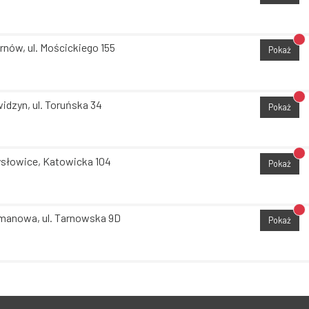
Br
rnów, ul. Mościckiego 155
Pokaż
Br
idzyn, ul. Toruńska 34
Pokaż
Br
słowice, Katowicka 104
Pokaż
Br
manowa, ul. Tarnowska 9D
Pokaż