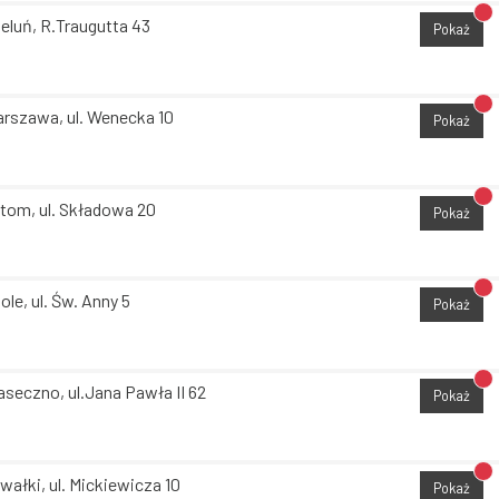
Br
eluń, R.Traugutta 43
Pokaż
Br
rszawa, ul. Wenecka 10
Pokaż
Br
tom, ul. Składowa 20
Pokaż
Br
ole, ul. Św. Anny 5
Pokaż
Br
aseczno, ul.Jana Pawła II 62
Pokaż
Br
wałki, ul. Mickiewicza 10
Pokaż