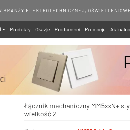
W BRANŻY ELEKTROTECHNICZNEJ, OŚWIETLENIOWE
Produkty
Okazje
Producenci
Promocje
Aktualno
Łącznik mechaniczny MM5xxN+ stycznik
wielkość 2