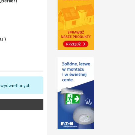
(Berker)
AT)
 wyświetlonych.