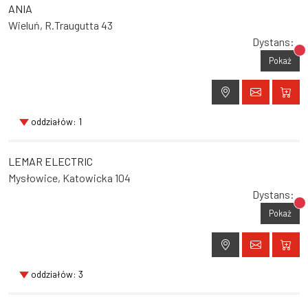
ANIA
Wieluń, R.Traugutta 43
Dystans:
Br
Pokaż
oddziałów: 1
LEMAR ELECTRIC
Mysłowice, Katowicka 104
Dystans:
Br
Pokaż
oddziałów: 3