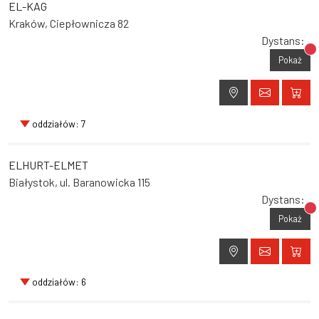
EL-KAG
Kraków, Ciepłownicza 82
Dystans:
Br
Pokaż
oddziałów: 7
ELHURT-ELMET
Białystok, ul. Baranowicka 115
Dystans:
Br
Pokaż
oddziałów: 6