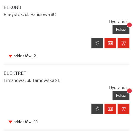
ELKOND
Białystok, ul. Handlowa 6C
Dystans:
Br
Pokaż
oddziałów: 2
ELEKTRET
Limanowa, ul. Tarnowska 9D
Dystans:
Br
Pokaż
oddziałów: 10