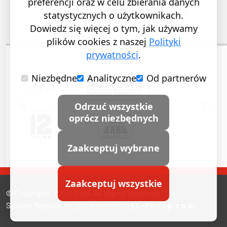
preferencji oraz w celu zbierania danych
statystycznych o użytkownikach.
Dowiedz się więcej o tym, jak używamy
plików cookies z naszej
Polityki
prywatności
.
Niezbędne
Analityczne
Od partnerów
POPRZEDNI SLAJD
NASTĘ
Odrzuć wszystkie
oprócz niezbędnych
Zaakceptuj wybrane
Zaakceptuj wszystkie
© Copyrights 2007-2026. All Rights Reserved.
System Megacennik jest własnością
EL-Plus sp. z o.o.