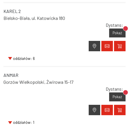
KAREL 2
Bielsko-Biała, ul. Katowicka 180
Dystans:
Br
Pokaż
oddziałów: 6
ANMAR
Gorzów Wielkopolski, Żwirowa 15-17
Dystans:
Br
Pokaż
oddziałów: 1