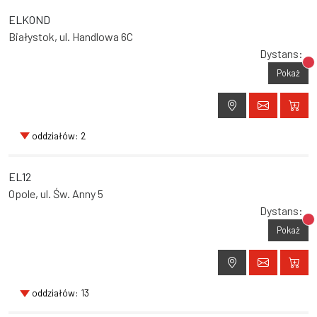
ELKOND
Białystok, ul. Handlowa 6C
Dystans:
Br
Pokaż
oddziałów: 2
EL12
Opole, ul. Św. Anny 5
Dystans:
Br
Pokaż
oddziałów: 13