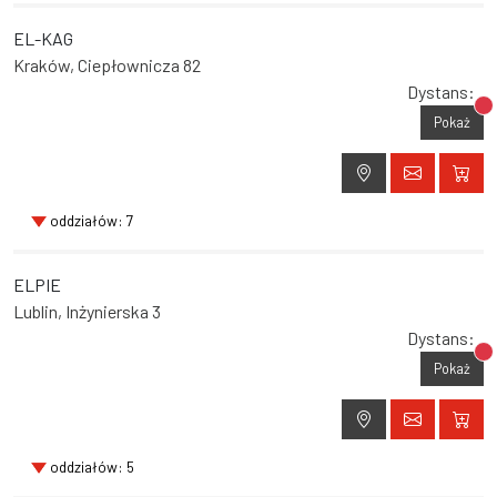
EL-KAG
Kraków, Ciepłownicza 82
Dystans:
Br
Pokaż
oddziałów: 7
ELPIE
Lublin, Inżynierska 3
Dystans:
Br
Pokaż
oddziałów: 5