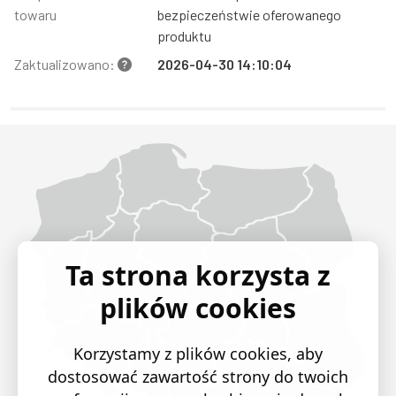
towaru
bezpieczeństwie oferowanego
produktu
Zaktualizowano:
2026-04-30 14:10:04
Województwo Dolnośląskie
Województwo Kujawsko-pomorskie
Województwo Lubelskie
Województwo Lubuskie
Województwo Łódzkie
Województwo Małopolskie
Województwo Mazowieckie
Województwo Opolskie
Województwo Podkarpackie
Województwo Podlaskie
Województwo Pomorskie
Województwo Śląskie
Województwo Świętokrzyskie
Województwo Warmińsko-mazurskie
Województwo Wielkopolskie
Województwo Zachodniopomorskie
Ta strona korzysta z
plików cookies
Korzystamy z plików cookies, aby
dostosować zawartość strony do twoich