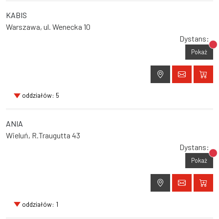
KABIS
Warszawa, ul. Wenecka 10
Dystans:
Br
Pokaż
oddziałów: 5
ANIA
Wieluń, R.Traugutta 43
Dystans:
Br
Pokaż
oddziałów: 1