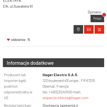
ELEKTRYK
Ełk, ul.Suwalska 91
Dystans:
Br
Pokaż
oddziałów: 15
Informacje dodatkowe
Informacja
Producent lub
Wartość
Hager Electro S.A.S.
importer bądź
123 boulevard d’Europe , FR 67215
podmiot
Obernai, Francja
odpowiedzialny w
tel: +48323240100 mail:
UE
wsparcie.klienta@hager.com
Bezpieczeństwo
Dostawca zapewnia o