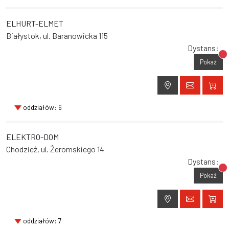
ELHURT-ELMET
Białystok, ul. Baranowicka 115
Dystans:
Br
Pokaż
oddziałów: 6
ELEKTRO-DOM
Chodzież, ul. Żeromskiego 14
Dystans:
Br
Pokaż
oddziałów: 7