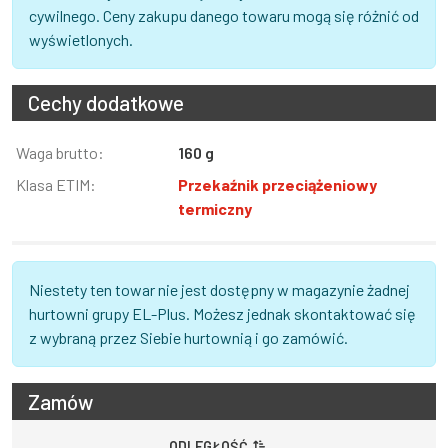
cywilnego. Ceny zakupu danego towaru mogą się różnić od
wyświetlonych.
Cechy dodatkowe
Informacja
Waga brutto:
Wartość
160 g
Klasa ETIM:
Przekaźnik przeciążeniowy
termiczny
Niestety ten towar nie jest dostępny w magazynie żadnej
hurtowni grupy EL-Plus. Możesz jednak skontaktować się
z wybraną przez Siebie hurtownią i go zamówić.
Zamów
ODLEGŁOŚĆ