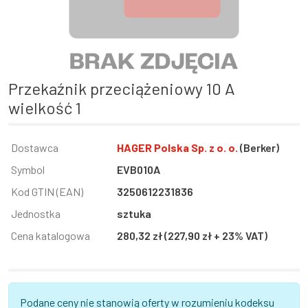
Przekaźnik przeciążeniowy 10 A
wielkość 1
Informacja
Dostawca
Wartość
HAGER Polska Sp. z o. o.
(Berker)
Symbol
EVB010A
Kod GTIN (EAN)
3250612231836
Jednostka
sztuka
Cena katalogowa
280,32 zł (227,90 zł + 23% VAT)
Podane ceny nie stanowią oferty w rozumieniu kodeksu