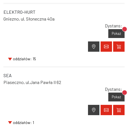
ELEKTRO-HURT
Gniezno, ul. Słoneczna 40a
Dystans:
Br
Pokaż
oddziałów: 15
SEA
Piaseczno, ul.Jana Pawła II 62
Dystans:
Br
Pokaż
oddziałów: 1