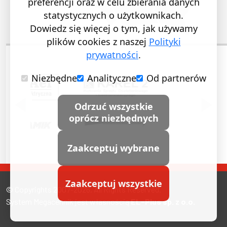
preferencji oraz w celu zbierania danych
statystycznych o użytkownikach.
Dowiedz się więcej o tym, jak używamy
plików cookies z naszej
Polityki
prywatności
.
Niezbędne
Analityczne
Od partnerów
POPRZEDNI SLAJD
NASTĘ
Odrzuć wszystkie
oprócz niezbędnych
Zaakceptuj wybrane
Zaakceptuj wszystkie
© Copyrights 2007-2026. All Rights Reserved.
System Megacennik jest własnością
EL-Plus sp. z o.o.