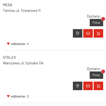
MEGA
Tarnów, ul. Towarowa 11
Dystans:
Br
Pokaż
oddziałów: 4
STALEX
Warszawa, ul. Spisaka 11A
Dystans:
Br
Pokaż
oddziałów: 2