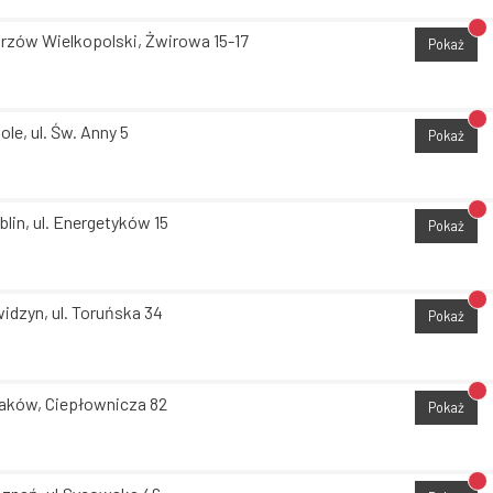
Br
rzów Wielkopolski, Żwirowa 15-17
Pokaż
Br
ole, ul. Św. Anny 5
Pokaż
Br
blin, ul. Energetyków 15
Pokaż
Br
idzyn, ul. Toruńska 34
Pokaż
Br
aków, Ciepłownicza 82
Pokaż
Br