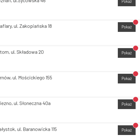
znań, ul.Sycowska 46
Pokaż
Br
aflary, ul. Zakopiańska 18
Pokaż
Br
tom, ul. Składowa 20
Pokaż
Br
rnów, ul. Mościckiego 155
Pokaż
Br
iezno, ul. Słoneczna 40a
Pokaż
Br
ałystok, ul. Baranowicka 115
Pokaż