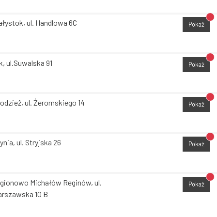
Br
ałystok, ul. Handlowa 6C
Pokaż
Br
k, ul.Suwalska 91
Pokaż
Br
odzież, ul. Żeromskiego 14
Pokaż
Br
ynia, ul. Stryjska 26
Pokaż
Br
gionowo Michałów Reginów, ul.
Pokaż
rszawska 10 B