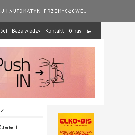
J I AUTOMATYKI PRZEMYSŁOWEJ
ści
Baza wiedzy
Kontakt
O nas
Hz
(Berker)