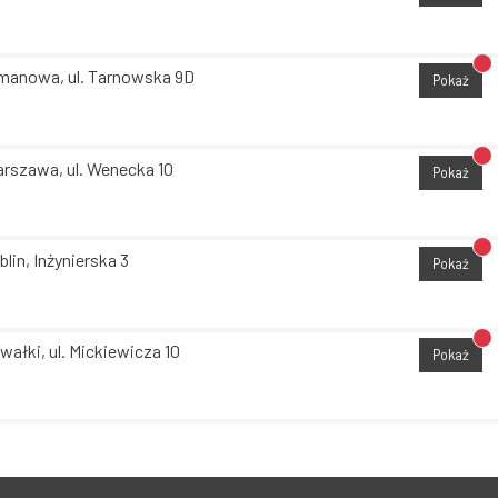
Br
manowa, ul. Tarnowska 9D
Pokaż
Br
rszawa, ul. Wenecka 10
Pokaż
Br
blin, Inżynierska 3
Pokaż
Br
wałki, ul. Mickiewicza 10
Pokaż