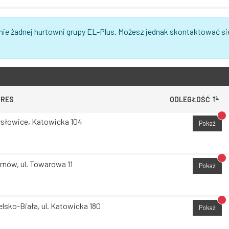
nie żadnej hurtowni grupy EL-Plus. Możesz jednak skontaktować si
DRES
ODLEGŁOŚĆ
Br
słowice, Katowicka 104
Pokaż
Br
rnów, ul. Towarowa 11
Pokaż
Br
elsko-Biała, ul. Katowicka 180
Pokaż