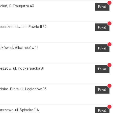
Br
eluń, R.Traugutta 43
Pokaż
Br
aseczno, ul.Jana Pawła II 62
Pokaż
Br
aków, ul. Albatrosów 13
Pokaż
Br
eszów, ul. Podkarpacka 61
Pokaż
Br
elsko-Biała, ul. Legionów 93
Pokaż
Br
rszawa, ul. Spisaka 11A
Pokaż