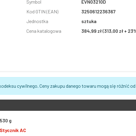
Symbol
EVN03210D
Kod GTIN (EAN)
3250612236367
Jednostka
sztuka
Cena katalogowa
384,99 zł (313,00 zł + 23
 kodeksu cywilnego. Ceny zakupu danego towaru mogą się różnić od
530 g
Stycznik AC