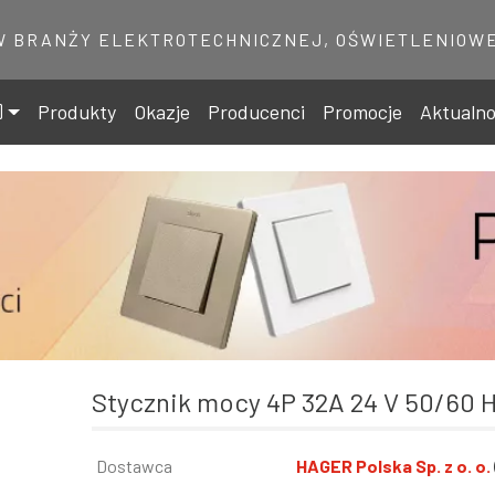
W BRANŻY ELEKTROTECHNICZNEJ, OŚWIETLENIOWE
Produkty
Okazje
Producenci
Promocje
Aktualno
Stycznik mocy 4P 32A 24 V 50/60 
Informacja
Dostawca
Wartość
HAGER Polska Sp. z o. o.