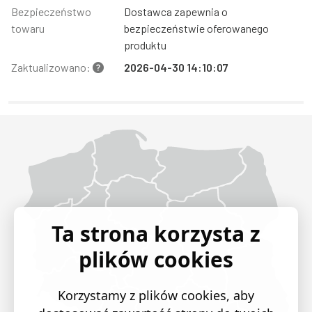
Bezpieczeństwo
Dostawca zapewnia o
towaru
bezpieczeństwie oferowanego
produktu
Zaktualizowano:
2026-04-30 14:10:07
Województwo Dolnośląskie
Województwo Kujawsko-pomorskie
Województwo Lubelskie
Województwo Lubuskie
Województwo Łódzkie
Województwo Małopolskie
Województwo Mazowieckie
Województwo Opolskie
Województwo Podkarpackie
Województwo Podlaskie
Województwo Pomorskie
Województwo Śląskie
Województwo Świętokrzyskie
Województwo Warmińsko-mazurskie
Województwo Wielkopolskie
Województwo Zachodniopomorskie
Ta strona korzysta z
plików cookies
Korzystamy z plików cookies, aby