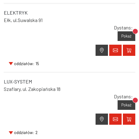
ELEKTRYK
Ełk, ul.Suwalska 91
Dystans:
Br
Pokaż
oddziałów: 15
LUX-SYSTEM
Szaflary, ul. Zakopiańska 18
Dystans:
Br
Pokaż
oddziałów: 2