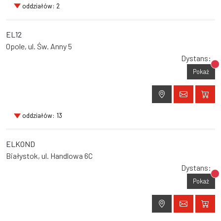
oddziałów: 2
EL12
Opole, ul. Św. Anny 5
Dystans:
Br
Pokaż
oddziałów: 13
ELKOND
Białystok, ul. Handlowa 6C
Dystans:
Br
Pokaż