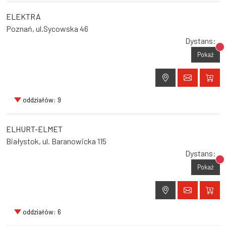
ELEKTRA
Poznań, ul.Sycowska 46
Dystans:
Br
Pokaż
oddziałów: 9
ELHURT-ELMET
Białystok, ul. Baranowicka 115
Dystans:
Br
Pokaż
oddziałów: 6