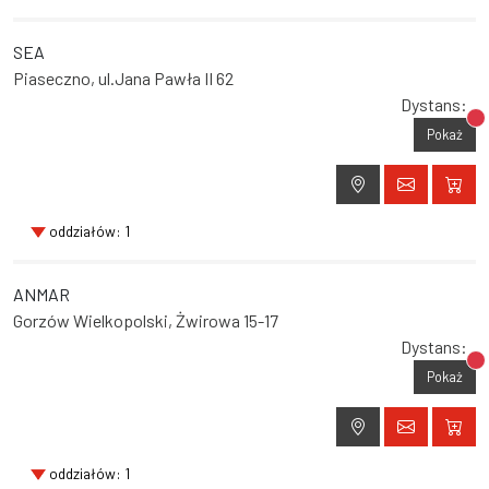
SEA
Piaseczno, ul.Jana Pawła II 62
Dystans:
Br
Pokaż
oddziałów: 1
ANMAR
Gorzów Wielkopolski, Żwirowa 15-17
Dystans:
Br
Pokaż
oddziałów: 1