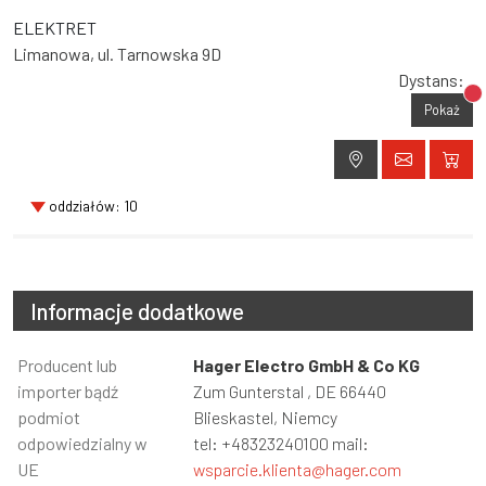
ELEKTRET
Limanowa, ul. Tarnowska 9D
Dystans:
Br
Pokaż
oddziałów: 10
Informacje dodatkowe
Informacja
Producent lub
Wartość
Hager Electro GmbH & Co KG
importer bądź
Zum Gunterstal , DE 66440
podmiot
Blieskastel, Niemcy
odpowiedzialny w
tel: +48323240100 mail:
UE
wsparcie.klienta@hager.com