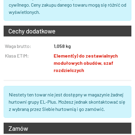
cywilnego. Ceny zakupu danego towaru mogą się różnić od
wyświetlonych.
Cechy dodatkowe
Informacja
Waga brutto:
Wartość
1,058 kg
Klasa ETIM:
Element(y) do zestawialnych
modułowych obudów, szaf
rozdzielczych
Niestety ten towar nie jest dostępny w magazynie żadnej
hurtowni grupy EL-Plus. Możesz jednak skontaktować się
z wybraną przez Siebie hurtownią i go zamówić.
Zamów