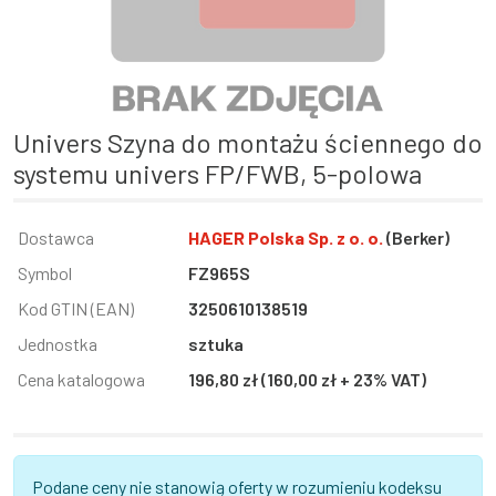
univers Szyna do montażu ściennego do
systemu univers FP/FWB, 5-polowa
Informacja
Dostawca
Wartość
HAGER Polska Sp. z o. o.
(Berker)
Symbol
FZ965S
Kod GTIN (EAN)
3250610138519
Jednostka
sztuka
Cena katalogowa
196,80 zł (160,00 zł + 23% VAT)
Podane ceny nie stanowią oferty w rozumieniu kodeksu