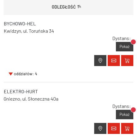
ODLEGŁOŚĆ
BYCHOWO-HEL
Kwidzyn, ul. Toruńska 34
Dystans:
Br
Pokaż
oddziałów: 4
ELEKTRO-HURT
Gniezno, ul. Słoneczna 40a
Dystans:
Br
Pokaż