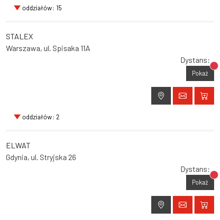
oddziałów: 15
STALEX
Warszawa, ul. Spisaka 11A
Dystans:
Br
Pokaż
oddziałów: 2
ELWAT
Gdynia, ul. Stryjska 26
Dystans:
Br
Pokaż