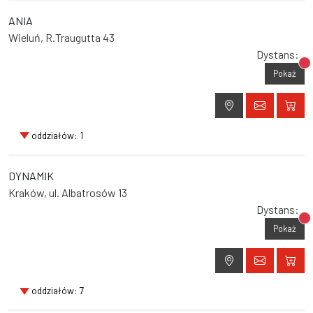
ANIA
Wieluń, R.Traugutta 43
Dystans:
Br
Pokaż
oddziałów: 1
DYNAMIK
Kraków, ul. Albatrosów 13
Dystans:
Br
Pokaż
oddziałów: 7