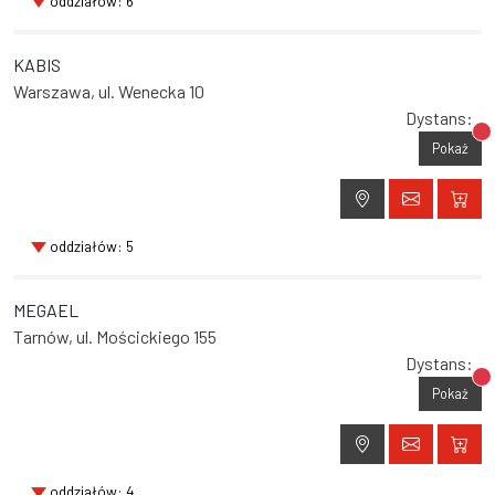
oddziałów: 6
KABIS
Warszawa, ul. Wenecka 10
Dystans:
Br
Pokaż
oddziałów: 5
MEGAEL
Tarnów, ul. Mościckiego 155
Dystans:
Br
Pokaż
oddziałów: 4