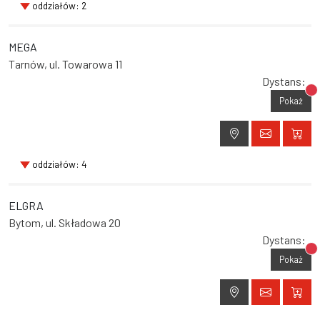
oddziałów: 2
MEGA
Tarnów, ul. Towarowa 11
Dystans:
Br
Pokaż
oddziałów: 4
ELGRA
Bytom, ul. Składowa 20
Dystans:
Br
Pokaż