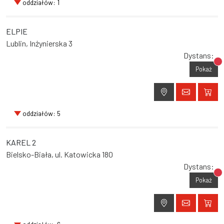
oddziałów: 1
ELPIE
Lublin, Inżynierska 3
Dystans:
Br
Pokaż
oddziałów: 5
KAREL 2
Bielsko-Biała, ul. Katowicka 180
Dystans:
Br
Pokaż