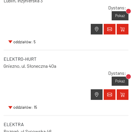
Lublin, Inżynierska 3
Dystans:
Br
Pokaż
oddziałów: 5
ELEKTRO-HURT
Gniezno, ul. Słoneczna 40a
Dystans:
Br
Pokaż
oddziałów: 15
ELEKTRA
Poznań, ul.Sycowska 46