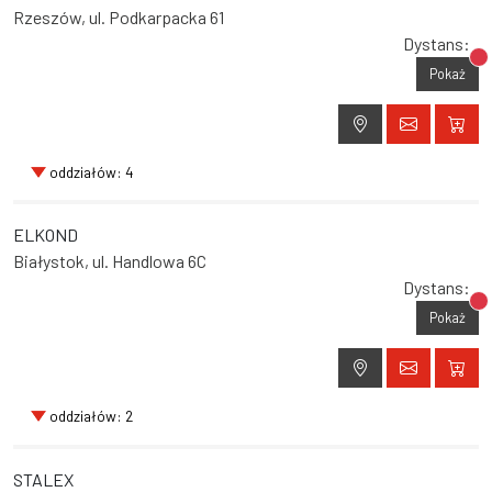
Rzeszów, ul. Podkarpacka 61
Dystans:
Br
Pokaż
oddziałów: 4
ELKOND
Białystok, ul. Handlowa 6C
Dystans:
Br
Pokaż
oddziałów: 2
STALEX