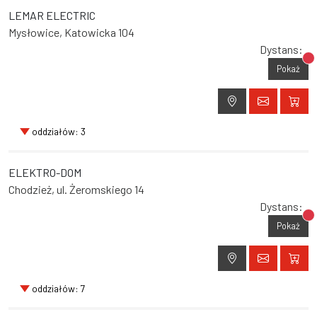
LEMAR ELECTRIC
Mysłowice, Katowicka 104
Dystans:
Br
Pokaż
oddziałów: 3
ELEKTRO-DOM
Chodzież, ul. Żeromskiego 14
Dystans:
Br
Pokaż
oddziałów: 7