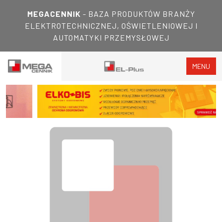
MEGACENNIK
- BAZA PRODUKTÓW BRANŻY
ELEKTROTECHNICZNEJ, OŚWIETLENIOWEJ I
AUTOMATYKI PRZEMYSŁOWEJ
MENU