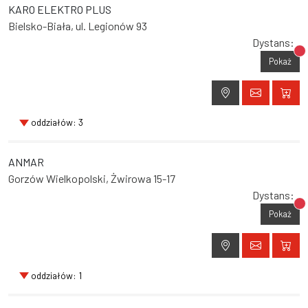
KARO ELEKTRO PLUS
Bielsko-Biała, ul. Legionów 93
Dystans:
Br
Pokaż
oddziałów: 3
ANMAR
Gorzów Wielkopolski, Żwirowa 15-17
Dystans:
Br
Pokaż
oddziałów: 1