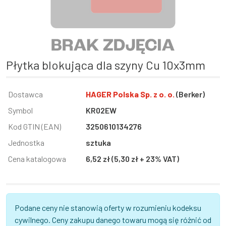
Płytka blokująca dla szyny Cu 10x3mm
Informacja
Dostawca
Wartość
HAGER Polska Sp. z o. o.
(Berker)
Symbol
KR02EW
Kod GTIN (EAN)
3250610134276
Jednostka
sztuka
Cena katalogowa
6,52 zł (5,30 zł + 23% VAT)
Podane ceny nie stanowią oferty w rozumieniu kodeksu
cywilnego. Ceny zakupu danego towaru mogą się różnić od