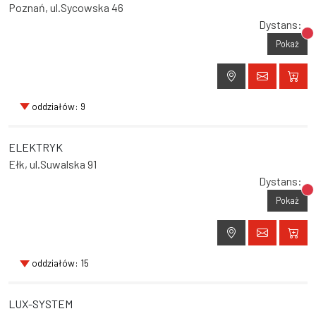
Poznań, ul.Sycowska 46
Dystans:
Br
Pokaż
oddziałów: 9
ELEKTRYK
Ełk, ul.Suwalska 91
Dystans:
Br
Pokaż
oddziałów: 15
LUX-SYSTEM