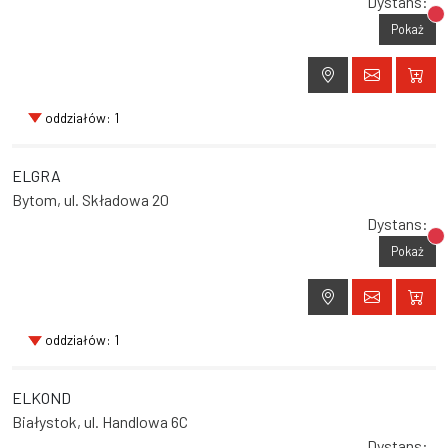
Dystans:
Br
Pokaż
oddziałów: 1
ELGRA
Bytom, ul. Składowa 20
Dystans:
Br
Pokaż
oddziałów: 1
ELKOND
Białystok, ul. Handlowa 6C
Dystans: