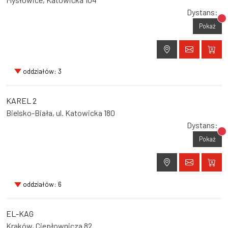
Dystans:
Br
Pokaż
oddziałów: 3
KAREL 2
Bielsko-Biała, ul. Katowicka 180
Dystans:
Br
Pokaż
oddziałów: 6
EL-KAG
Kraków, Ciepłownicza 82