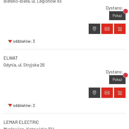
Bielsko-Biała, ul. Legionów 93
Dystans:
Br
Pokaż
oddziałów: 3
ELWAT
Gdynia, ul. Stryjska 26
Dystans:
Br
Pokaż
oddziałów: 2
LEMAR ELECTRIC
Mysłowice, Katowicka 104