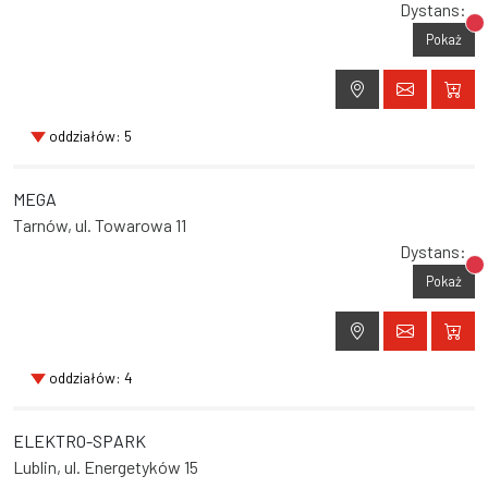
Dystans:
Br
Pokaż
oddziałów: 5
MEGA
Tarnów, ul. Towarowa 11
Dystans:
Br
Pokaż
oddziałów: 4
ELEKTRO-SPARK
Lublin, ul. Energetyków 15