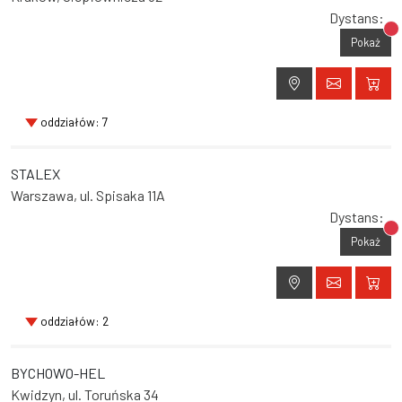
Dystans:
Br
Pokaż
oddziałów: 7
STALEX
Warszawa, ul. Spisaka 11A
Dystans:
Br
Pokaż
oddziałów: 2
BYCHOWO-HEL
Kwidzyn, ul. Toruńska 34