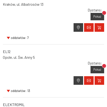
Kraków, ul. Albatrosów 13
Dystans:
Br
Pokaż
oddziałów: 7
EL12
Opole, ul. Św. Anny 5
Dystans:
Br
Pokaż
oddziałów: 13
ELEKTROMIL