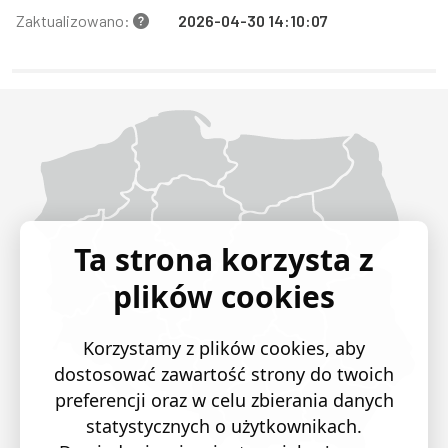
Zaktualizowano:
2026-04-30 14:10:07
Województwo Dolnośląskie
Województwo Kujawsko-pomorskie
Województwo Lubelskie
Województwo Lubuskie
Województwo Łódzkie
Województwo Małopolskie
Województwo Mazowieckie
Województwo Opolskie
Województwo Podkarpackie
Województwo Podlaskie
Województwo Pomorskie
Województwo Śląskie
Województwo Świętokrzyskie
Województwo Warmińsko-mazurskie
Województwo Wielkopolskie
Województwo Zachodniopomorskie
Ta strona korzysta z
plików cookies
Korzystamy z plików cookies, aby
dostosować zawartość strony do twoich
preferencji oraz w celu zbierania danych
statystycznych o użytkownikach.