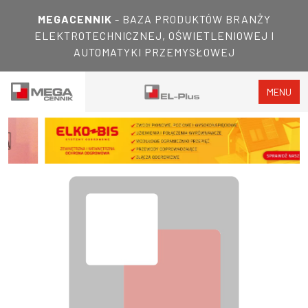
MEGACENNIK
- BAZA PRODUKTÓW BRANŻY
ELEKTROTECHNICZNEJ, OŚWIETLENIOWEJ I
AUTOMATYKI PRZEMYSŁOWEJ
MENU