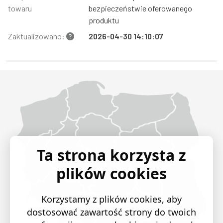
towaru
bezpieczeństwie oferowanego
produktu
Zaktualizowano:
2026-04-30 14:10:07
Województwo Dolnośląskie
Województwo Kujawsko-pomorskie
Województwo Lubelskie
Województwo Lubuskie
Województwo Łódzkie
Województwo Małopolskie
Województwo Mazowieckie
Województwo Opolskie
Województwo Podkarpackie
Województwo Podlaskie
Województwo Pomorskie
Województwo Śląskie
Województwo Świętokrzyskie
Województwo Warmińsko-mazurskie
Województwo Wielkopolskie
Województwo Zachodniopomorskie
Ta strona korzysta z
plików cookies
Korzystamy z plików cookies, aby
dostosować zawartość strony do twoich