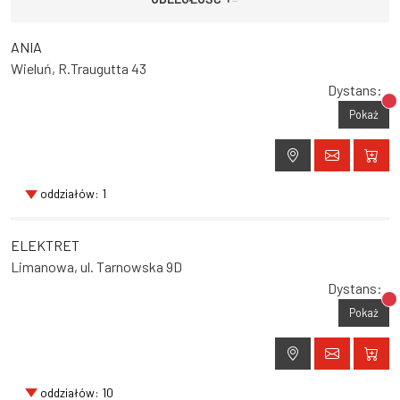
ANIA
Wieluń, R.Traugutta 43
Dystans:
Br
Pokaż
oddziałów: 1
ELEKTRET
Limanowa, ul. Tarnowska 9D
Dystans:
Br
Pokaż
oddziałów: 10