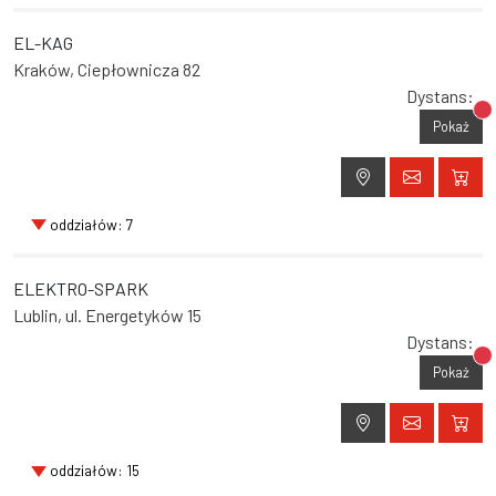
EL-KAG
Kraków, Ciepłownicza 82
Dystans:
Br
Pokaż
oddziałów: 7
ELEKTRO-SPARK
Lublin, ul. Energetyków 15
Dystans:
Br
Pokaż
oddziałów: 15