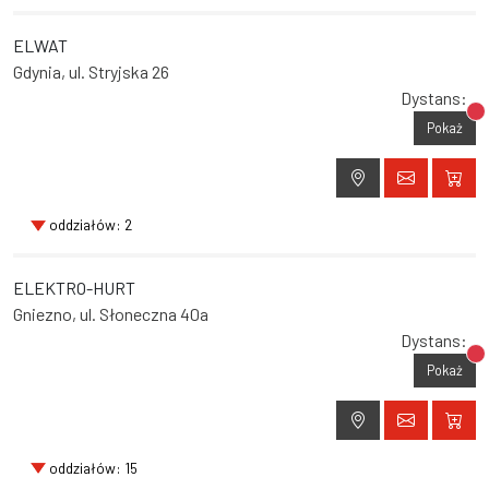
ELWAT
Gdynia, ul. Stryjska 26
Dystans:
Br
Pokaż
oddziałów: 2
ELEKTRO-HURT
Gniezno, ul. Słoneczna 40a
Dystans:
Br
Pokaż
oddziałów: 15