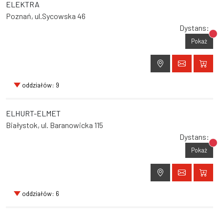
ELEKTRA
Poznań, ul.Sycowska 46
Dystans:
Br
Pokaż
oddziałów: 9
ELHURT-ELMET
Białystok, ul. Baranowicka 115
Dystans:
Br
Pokaż
oddziałów: 6