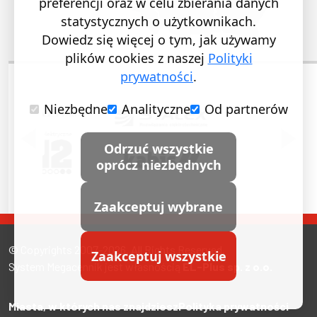
preferencji oraz w celu zbierania danych
statystycznych o użytkownikach.
Dowiedz się więcej o tym, jak używamy
plików cookies z naszej
Polityki
prywatności
.
Niezbędne
Analityczne
Od partnerów
POPRZEDNI SLAJD
NASTĘ
Odrzuć wszystkie
oprócz niezbędnych
Zaakceptuj wybrane
© Copyrights 2007-2026. All Rights Reserved.
Zaakceptuj wszystkie
System Megacennik jest własnością
EL-Plus sp. z o.o.
Miasta, w których nas znajdziesz
Polityka prywatności