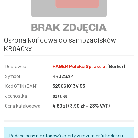
Osłona końcowa do samozacisków
KR040xx
Informacja
Dostawca
Wartość
HAGER Polska Sp. z o. o.
(Berker)
Symbol
KR02SAP
Kod GTIN (EAN)
3250610134153
Jednostka
sztuka
Cena katalogowa
4,80 zł (3,90 zł + 23% VAT)
Podane ceny nie stanowią oferty w rozumieniu kodeksu