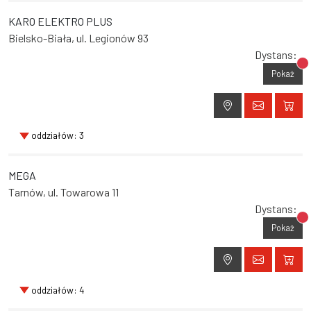
KARO ELEKTRO PLUS
Bielsko-Biała, ul. Legionów 93
Dystans:
Br
Pokaż
oddziałów: 3
MEGA
Tarnów, ul. Towarowa 11
Dystans:
Br
Pokaż
oddziałów: 4