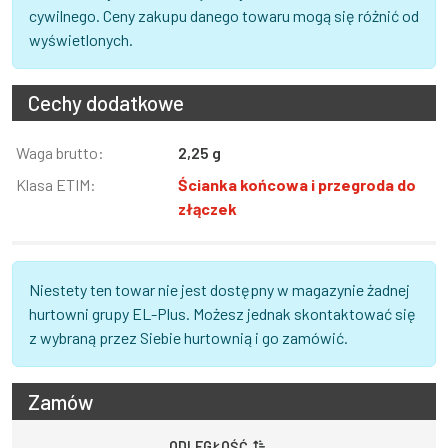
cywilnego. Ceny zakupu danego towaru mogą się różnić od
wyświetlonych.
Cechy dodatkowe
Informacja
Waga brutto:
Wartość
2,25 g
Klasa ETIM:
Ścianka końcowa i przegroda do
złączek
Niestety ten towar nie jest dostępny w magazynie żadnej
hurtowni grupy EL-Plus. Możesz jednak skontaktować się
z wybraną przez Siebie hurtownią i go zamówić.
Zamów
ODLEGŁOŚĆ