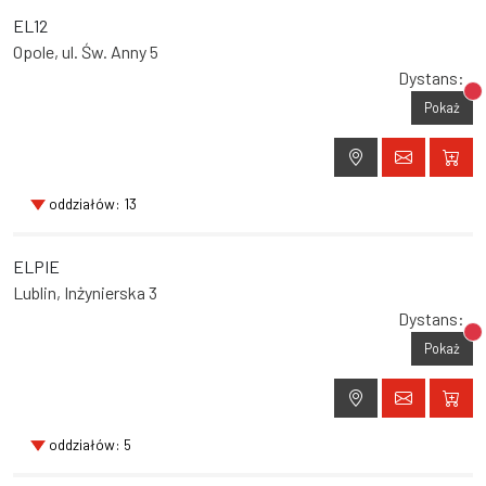
EL12
Opole, ul. Św. Anny 5
Dystans:
Br
Pokaż
oddziałów: 13
ELPIE
Lublin, Inżynierska 3
Dystans:
Br
Pokaż
oddziałów: 5