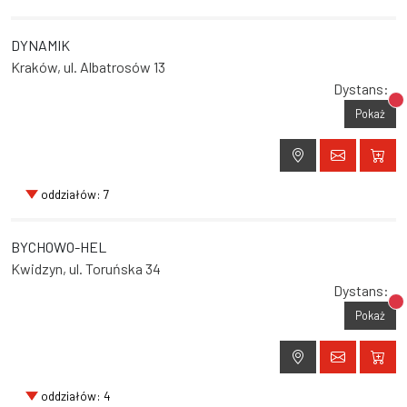
DYNAMIK
Kraków, ul. Albatrosów 13
Dystans:
Br
Pokaż
oddziałów: 7
BYCHOWO-HEL
Kwidzyn, ul. Toruńska 34
Dystans:
Br
Pokaż
oddziałów: 4