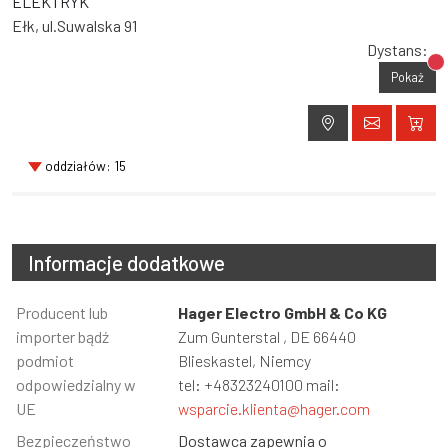
ELEKTRYK
Ełk, ul.Suwalska 91
Dystans:
Br
Pokaż
oddziałów: 15
Informacje dodatkowe
Informacja
Producent lub
Wartość
Hager Electro GmbH & Co KG
importer bądź
Zum Gunterstal , DE 66440
podmiot
Blieskastel, Niemcy
odpowiedzialny w
tel: +48323240100 mail:
UE
wsparcie.klienta@hager.com
Bezpieczeństwo
Dostawca zapewnia o