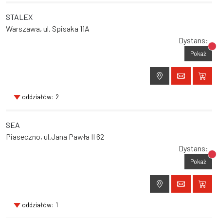
STALEX
Warszawa, ul. Spisaka 11A
Dystans:
Br
Pokaż
oddziałów: 2
SEA
Piaseczno, ul.Jana Pawła II 62
Dystans:
Br
Pokaż
oddziałów: 1