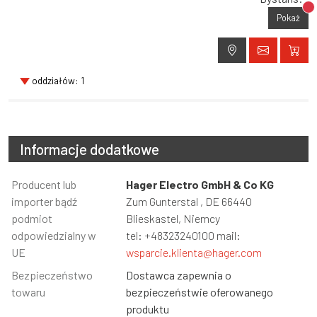
Br
Pokaż
oddziałów: 1
Informacje dodatkowe
Informacja
Producent lub
Wartość
Hager Electro GmbH & Co KG
importer bądź
Zum Gunterstal , DE 66440
podmiot
Blieskastel, Niemcy
odpowiedzialny w
tel: +48323240100 mail:
UE
wsparcie.klienta@hager.com
Bezpieczeństwo
Dostawca zapewnia o
towaru
bezpieczeństwie oferowanego
produktu