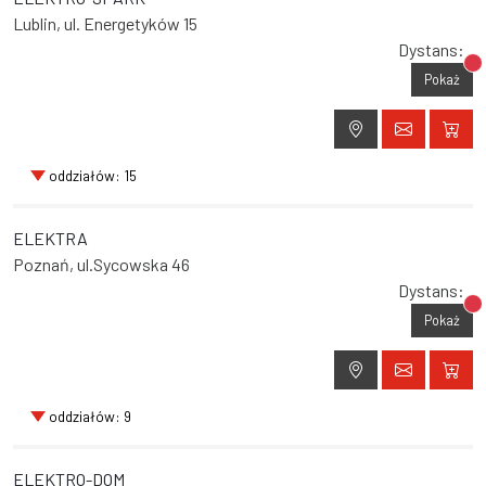
Lublin, ul. Energetyków 15
Dystans:
Br
Pokaż
oddziałów: 15
ELEKTRA
Poznań, ul.Sycowska 46
Dystans:
Br
Pokaż
oddziałów: 9
ELEKTRO-DOM