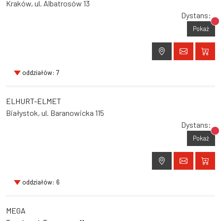
Kraków, ul. Albatrosów 13
Dystans:
Br
Pokaż
oddziałów: 7
ELHURT-ELMET
Białystok, ul. Baranowicka 115
Dystans:
Br
Pokaż
oddziałów: 6
MEGA