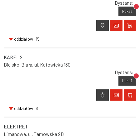
Dystans:
Br
Pokaż
oddziałów: 15
KAREL 2
Bielsko-Biała, ul. Katowicka 180
Dystans:
Br
Pokaż
oddziałów: 6
ELEKTRET
Limanowa, ul. Tarnowska 9D