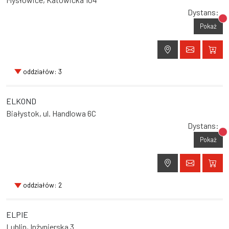
Dystans:
Br
Pokaż
oddziałów: 3
ELKOND
Białystok, ul. Handlowa 6C
Dystans:
Br
Pokaż
oddziałów: 2
ELPIE
Lublin, Inżynierska 3