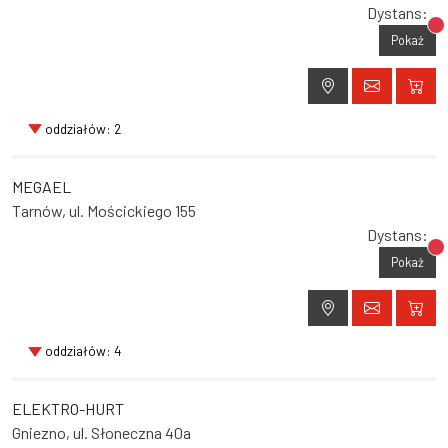
Dystans:
Br
Pokaż
oddziałów: 2
MEGAEL
Tarnów, ul. Mościckiego 155
Dystans:
Br
Pokaż
oddziałów: 4
ELEKTRO-HURT
Gniezno, ul. Słoneczna 40a