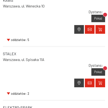
KABIS
Warszawa, ul. Wenecka 10
Dystans:
Br
Pokaż
oddziałów: 5
STALEX
Warszawa, ul. Spisaka 11A
Dystans:
Br
Pokaż
oddziałów: 2
ELEKTRO-SPARK