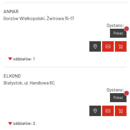
ANMAR
Gorzów Wielkopolski, Żwirowa 15-17
Dystans:
Br
Pokaż
oddziałów: 1
ELKOND
Białystok, ul. Handlowa 6C
Dystans:
Br
Pokaż
oddziałów: 2