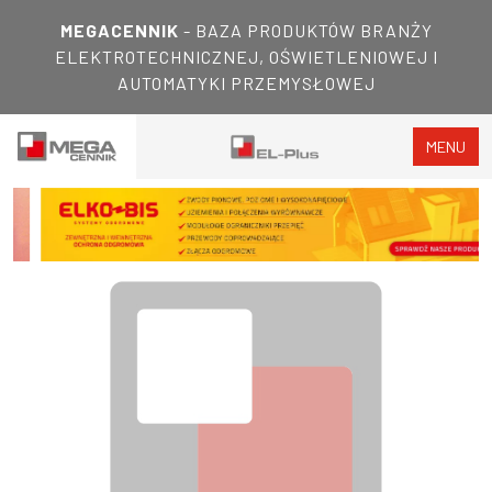
MEGACENNIK
- BAZA PRODUKTÓW BRANŻY
ELEKTROTECHNICZNEJ, OŚWIETLENIOWEJ I
AUTOMATYKI PRZEMYSŁOWEJ
MENU