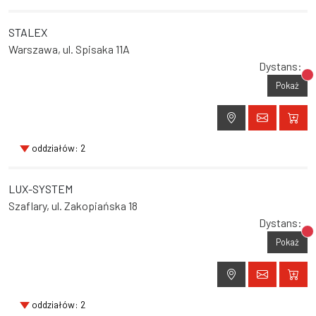
STALEX
Warszawa, ul. Spisaka 11A
Dystans:
Br
Pokaż
oddziałów: 2
LUX-SYSTEM
Szaflary, ul. Zakopiańska 18
Dystans:
Br
Pokaż
oddziałów: 2