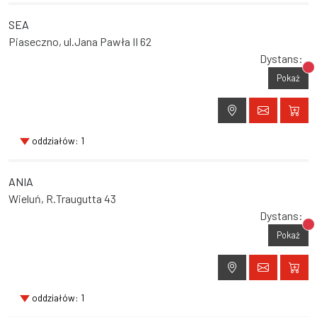
SEA
Piaseczno, ul.Jana Pawła II 62
Dystans:
Br
Pokaż
oddziałów: 1
ANIA
Wieluń, R.Traugutta 43
Dystans:
Br
Pokaż
oddziałów: 1