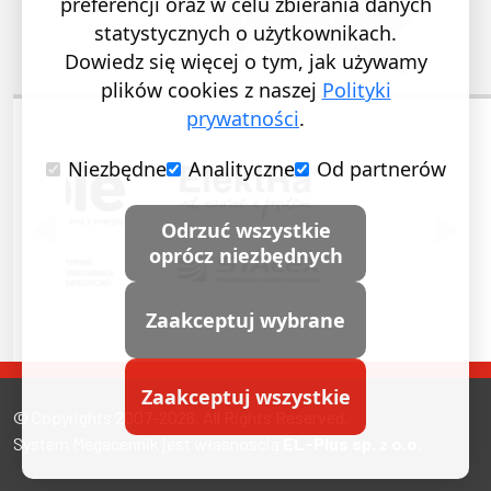
preferencji oraz w celu zbierania danych
statystycznych o użytkownikach.
Dowiedz się więcej o tym, jak używamy
plików cookies z naszej
Polityki
prywatności
.
Niezbędne
Analityczne
Od partnerów
POPRZEDNI SLAJD
NASTĘ
Odrzuć wszystkie
oprócz niezbędnych
Zaakceptuj wybrane
Zaakceptuj wszystkie
© Copyrights 2007-2026. All Rights Reserved.
System Megacennik jest własnością
EL-Plus sp. z o.o.