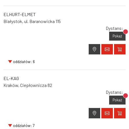
ELHURT-ELMET
Białystok, ul. Baranowicka 115
Dystans:
Br
Pokaż
oddziałów: 6
EL-KAG
Kraków, Ciepłownicza 82
Dystans:
Br
Pokaż
oddziałów: 7