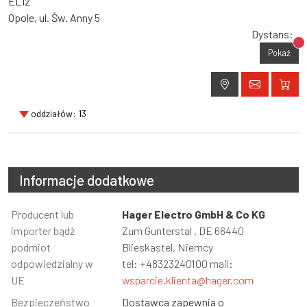
EL12
Opole, ul. Św. Anny 5
Dystans:
Br
Pokaż
oddziałów: 13
Informacje dodatkowe
Informacja
Producent lub
Wartość
Hager Electro GmbH & Co KG
importer bądź
Zum Gunterstal , DE 66440
podmiot
Blieskastel, Niemcy
odpowiedzialny w
tel: +48323240100 mail:
UE
wsparcie.klienta@hager.com
Bezpieczeństwo
Dostawca zapewnia o