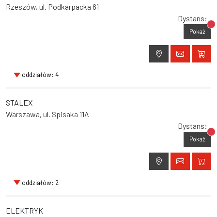
Rzeszów, ul. Podkarpacka 61
Dystans:
Br
Pokaż
oddziałów: 4
STALEX
Warszawa, ul. Spisaka 11A
Dystans:
Br
Pokaż
oddziałów: 2
ELEKTRYK