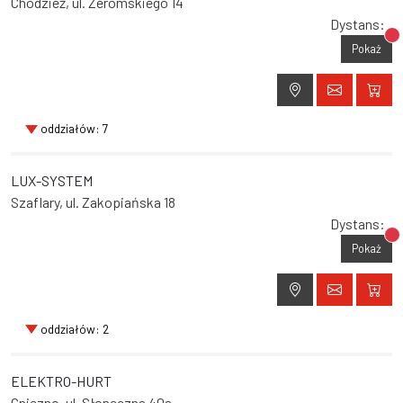
Chodzież, ul. Żeromskiego 14
Dystans:
Br
Pokaż
oddziałów: 7
LUX-SYSTEM
Szaflary, ul. Zakopiańska 18
Dystans:
Br
Pokaż
oddziałów: 2
ELEKTRO-HURT
Gniezno, ul. Słoneczna 40a