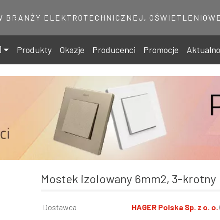
W BRANŻY ELEKTROTECHNICZNEJ, OŚWIETLENIOWE
Produkty
Okazje
Producenci
Promocje
Aktualno
Mostek izolowany 6mm2, 3-krotny
Informacja
Dostawca
Wartość
HAGER Polska Sp. z o. o.