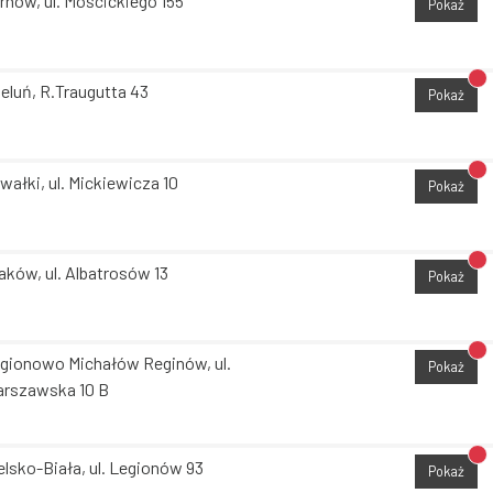
rnów, ul. Mościckiego 155
Pokaż
Br
eluń, R.Traugutta 43
Pokaż
Br
wałki, ul. Mickiewicza 10
Pokaż
Br
aków, ul. Albatrosów 13
Pokaż
Br
gionowo Michałów Reginów, ul.
Pokaż
rszawska 10 B
Br
elsko-Biała, ul. Legionów 93
Pokaż