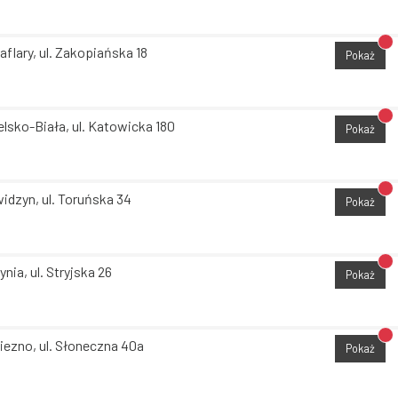
Br
aflary, ul. Zakopiańska 18
Pokaż
Br
elsko-Biała, ul. Katowicka 180
Pokaż
Br
idzyn, ul. Toruńska 34
Pokaż
Br
ynia, ul. Stryjska 26
Pokaż
Br
iezno, ul. Słoneczna 40a
Pokaż