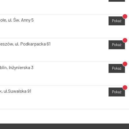
Br
ole, ul. Św. Anny 5
Pokaż
Br
eszów, ul. Podkarpacka 61
Pokaż
Br
blin, Inżynierska 3
Pokaż
Br
k, ul.Suwalska 91
Pokaż