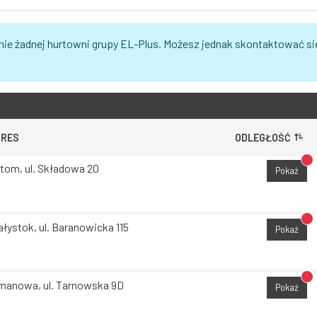
nie żadnej hurtowni grupy EL-Plus. Możesz jednak skontaktować si
DRES
ODLEGŁOŚĆ
Br
tom, ul. Składowa 20
Pokaż
Br
ałystok, ul. Baranowicka 115
Pokaż
Br
manowa, ul. Tarnowska 9D
Pokaż