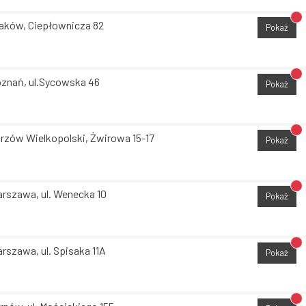
Br
aków, Ciepłownicza 82
Pokaż
Br
znań, ul.Sycowska 46
Pokaż
Br
rzów Wielkopolski, Żwirowa 15-17
Pokaż
Br
rszawa, ul. Wenecka 10
Pokaż
Br
rszawa, ul. Spisaka 11A
Pokaż
Br